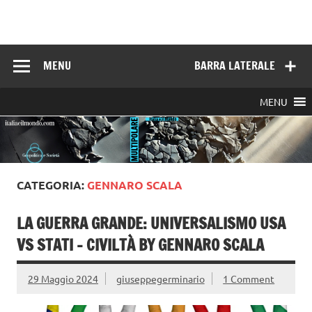
Skip
to
Italia e il mondo
content
MENU
BARRA LATERALE
MENU
CATEGORIA:
GENNARO SCALA
LA GUERRA GRANDE: UNIVERSALISMO USA
VS STATI – CIVILTÀ BY GENNARO SCALA
29 Maggio 2024
giuseppegerminario
1 Comment