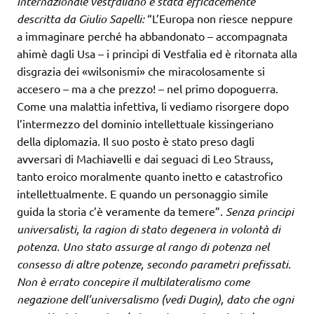
internazionale vestfaliano è stata efficacemente
descritta da Giulio Sapelli:
“L’Europa non riesce neppure
a immaginare perché ha abbandonato – accompagnata
ahimè dagli Usa – i principi di Vestfalia ed è ritornata alla
disgrazia dei «wilsonismi» che miracolosamente si
accesero – ma a che prezzo! – nel primo dopoguerra.
Come una malattia infettiva, li vediamo risorgere dopo
l’intermezzo del dominio intellettuale kissingeriano
della diplomazia. Il suo posto è stato preso dagli
avversari di Machiavelli e dai seguaci di Leo Strauss,
tanto eroico moralmente quanto inetto e catastrofico
intellettualmente. E quando un personaggio simile
guida la storia c’è veramente da temere”.
Senza principi
universalisti, la ragion di stato degenera in volontà di
potenza. Uno stato assurge al rango di potenza nel
consesso di altre potenze, secondo parametri prefissati.
Non è errato concepire il multilateralismo come
negazione dell’universalismo (vedi Dugin), dato che ogni