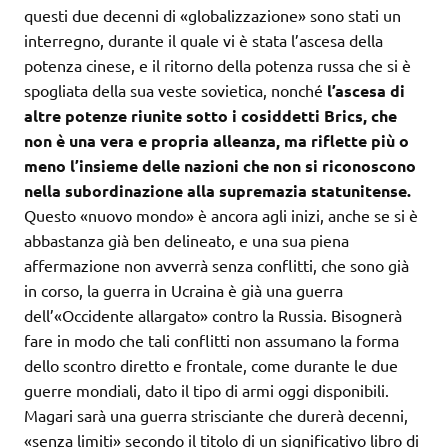
questi due decenni di «globalizzazione» sono stati un
interregno, durante il quale vi è stata l’ascesa della
potenza cinese, e il ritorno della potenza russa che si è
spogliata della sua veste sovietica, nonché
l’ascesa di
altre potenze riunite sotto i cosiddetti Brics, che
non è una vera e propria alleanza, ma riflette più o
meno l’insieme delle nazioni che non si riconoscono
nella subordinazione alla supremazia statunitense.
Questo «nuovo mondo» è ancora agli inizi, anche se si è
abbastanza già ben delineato, e una sua piena
affermazione non avverrà senza conflitti, che sono già
in corso, la guerra in Ucraina è già una guerra
dell’«Occidente allargato» contro la Russia. Bisognerà
fare in modo che tali conflitti non assumano la forma
dello scontro diretto e frontale, come durante le due
guerre mondiali, dato il tipo di armi oggi disponibili.
Magari sarà una guerra strisciante che durerà decenni,
«senza limiti» secondo il titolo di un significativo libro di