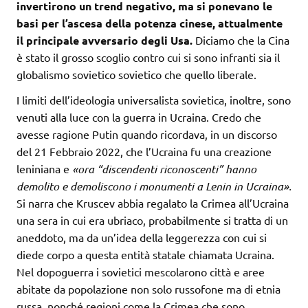
invertirono un trend negativo, ma si ponevano le
basi per l’ascesa della potenza cinese, attualmente
il principale avversario degli Usa.
Diciamo che la Cina
è stato il grosso scoglio contro cui si sono infranti sia il
globalismo sovietico sovietico che quello liberale.
I limiti dell’ideologia universalista sovietica, inoltre, sono
venuti alla luce con la guerra in Ucraina. Credo che
avesse ragione Putin quando ricordava, in un discorso
del 21 Febbraio 2022, che l’Ucraina fu una creazione
leniniana e
«ora “discendenti riconoscenti” hanno
demolito e demoliscono i monumenti a Lenin in Ucraina».
Si narra che Kruscev abbia regalato la Crimea all’Ucraina
una sera in cui era ubriaco, probabilmente si tratta di un
aneddoto, ma da un’idea della leggerezza con cui si
diede corpo a questa entità statale chiamata Ucraina.
Nel dopoguerra i sovietici mescolarono città e aree
abitate da popolazione non solo russofone ma di etnia
russa, nonché regioni come la Crimea che sono