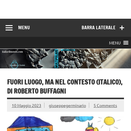
Skip
to
Italia e il mondo
content
MENU
BARRA LATERALE
MENU
FUORI LUOGO, MA NEL CONTESTO (ITALICO),
DI ROBERTO BUFFAGNI
10 Maggio 2023
giuseppegerminario
5 Comments