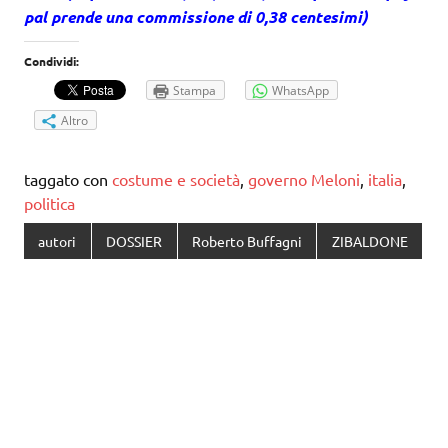
pal prende una commissione di 0,38 centesimi)
Condividi:
Stampa
WhatsApp
Altro
taggato con
costume e società
,
governo Meloni
,
italia
,
politica
autori
DOSSIER
Roberto Buffagni
ZIBALDONE