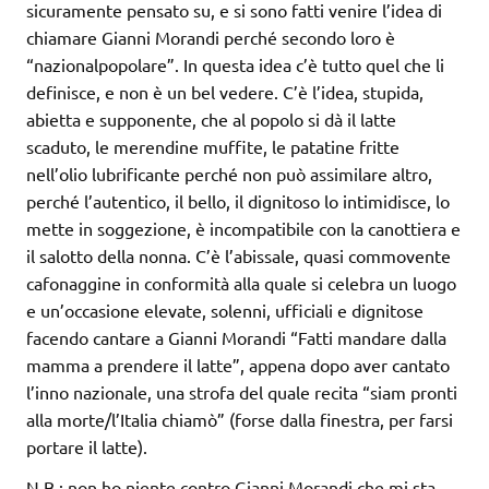
sicuramente pensato su, e si sono fatti venire l’idea di
chiamare Gianni Morandi perché secondo loro è
“nazionalpopolare”. In questa idea c’è tutto quel che li
definisce, e non è un bel vedere. C’è l’idea, stupida,
abietta e supponente, che al popolo si dà il latte
scaduto, le merendine muffite, le patatine fritte
nell’olio lubrificante perché non può assimilare altro,
perché l’autentico, il bello, il dignitoso lo intimidisce, lo
mette in soggezione, è incompatibile con la canottiera e
il salotto della nonna. C’è l’abissale, quasi commovente
cafonaggine in conformità alla quale si celebra un luogo
e un’occasione elevate, solenni, ufficiali e dignitose
facendo cantare a Gianni Morandi “Fatti mandare dalla
mamma a prendere il latte”, appena dopo aver cantato
l’inno nazionale, una strofa del quale recita “siam pronti
alla morte/l’Italia chiamò” (forse dalla finestra, per farsi
portare il latte).
N.B.: non ho niente contro Gianni Morandi che mi sta