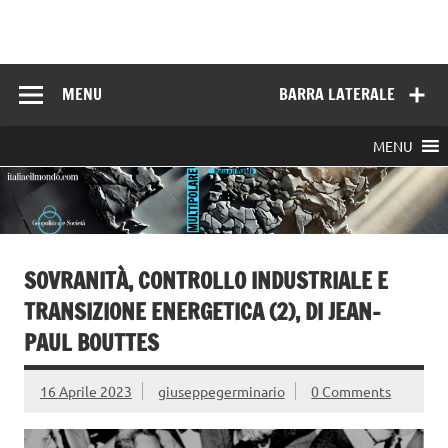
Skip
to
Italia e il mondo
content
MENU
BARRA LATERALE
MENU
SOVRANITÀ, CONTROLLO INDUSTRIALE E
TRANSIZIONE ENERGETICA (2), DI JEAN-
PAUL BOUTTES
16 Aprile 2023
giuseppegerminario
0 Comments