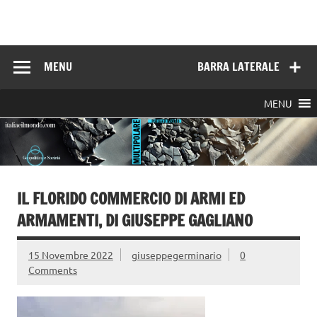
Skip
to
Italia e il mondo
content
MENU
BARRA LATERALE
MENU
IL FLORIDO COMMERCIO DI ARMI ED
ARMAMENTI, DI GIUSEPPE GAGLIANO
15 Novembre 2022
giuseppegerminario
0
Comments