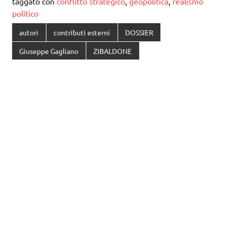
taggato con
conflitto strategico
,
geopolitica
,
realismo
politico
autori
contributi esterni
DOSSIER
Giuseppe Gagliano
ZIBALDONE