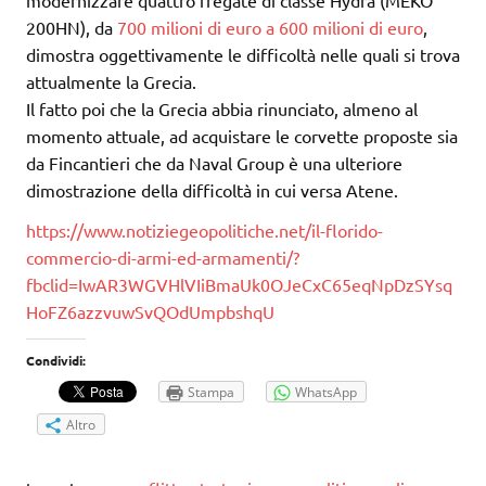
modernizzare quattro fregate di classe Hydra (MEKO
200HN), da
700 milioni di euro a 600 milioni di euro
,
dimostra oggettivamente le difficoltà nelle quali si trova
attualmente la Grecia.
Il fatto poi che la Grecia abbia rinunciato, almeno al
momento attuale, ad acquistare le corvette proposte sia
da Fincantieri che da Naval Group è una ulteriore
dimostrazione della difficoltà in cui versa Atene.
https://www.notiziegeopolitiche.net/il-florido-
commercio-di-armi-ed-armamenti/?
fbclid=IwAR3WGVHlVIiBmaUk0OJeCxC65eqNpDzSYsq
HoFZ6azzvuwSvQOdUmpbshqU
Condividi:
Stampa
WhatsApp
Altro