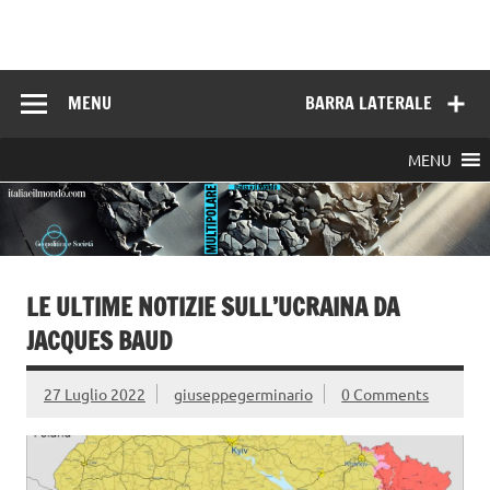
Skip
to
Italia e il mondo
content
MENU
BARRA LATERALE
MENU
LE ULTIME NOTIZIE SULL’UCRAINA DA
JACQUES BAUD
27 Luglio 2022
giuseppegerminario
0 Comments