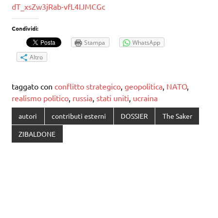
dT_xsZw3jRab-vfL4IJMCGc
Condividi:
Stampa
WhatsApp
Altro
taggato con
conflitto strategico
,
geopolitica
,
NATO
,
realismo politico
,
russia
,
stati uniti
,
ucraina
autori
contributi esterni
DOSSIER
The Saker
ZIBALDONE