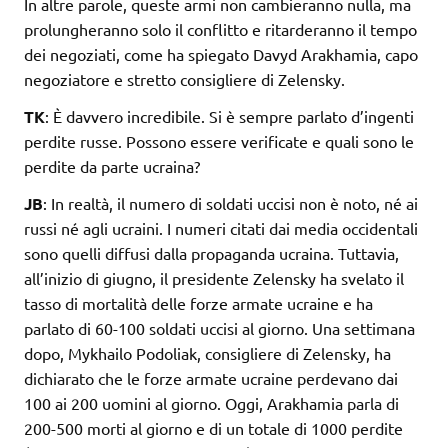
In altre parole, queste armi non cambieranno nulla, ma
prolungheranno solo il conflitto e ritarderanno il tempo
dei negoziati, come ha spiegato Davyd Arakhamia, capo
negoziatore e stretto consigliere di Zelensky.
TK
: È davvero incredibile. Si è sempre parlato d’ingenti
perdite russe. Possono essere verificate e quali sono le
perdite da parte ucraina?
JB
: In realtà, il numero di soldati uccisi non è noto, né ai
russi né agli ucraini. I numeri citati dai media occidentali
sono quelli diffusi dalla propaganda ucraina. Tuttavia,
all’inizio di giugno, il presidente Zelensky ha svelato il
tasso di mortalità delle forze armate ucraine e ha
parlato di 60-100 soldati uccisi al giorno. Una settimana
dopo, Mykhailo Podoliak, consigliere di Zelensky, ha
dichiarato che le forze armate ucraine perdevano dai
100 ai 200 uomini al giorno. Oggi, Arakhamia parla di
200-500 morti al giorno e di un totale di 1000 perdite