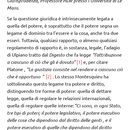
Giurisprudenza, Professore HDR presso l’Università di Le
Mans.
Se la questione giuridica è intrinsecamente legata a
quella del potere, è soprattutto che il potere segna un
legame di dominio tra l’essere e la cosa, anche tra due
esseri. Tuttavia, qualsiasi rapporto, o almeno qualsiasi
regolamento di rapporto è, in sostanza, legale, l’adagio
di Ulpiano tratto dal
Digesto
che fa legge
“l’attribuzione
a ciascuno di ciò che gli è dovuto”
[1]
e, per citare
Platone ,
“La giustizia consiste nel rendere a ciascuno ciò
che è opportuno
”
[2]
. Lo stesso Montesquieu ha
sottolineato questo legame tra potere e diritto,
distinguendo tre forme di potere: quella di dettare
legge, quella di regolare le relazioni internazionali,
quella di regolare quelle interne:
“Ci sono, in ogni Stato,
tre tipi di poteri; il potere legislativo, il potere esecutivo
delle cose che dipendono dal diritto delle genti , e il
potere esecutivo di quelle che dipendono dal diritto