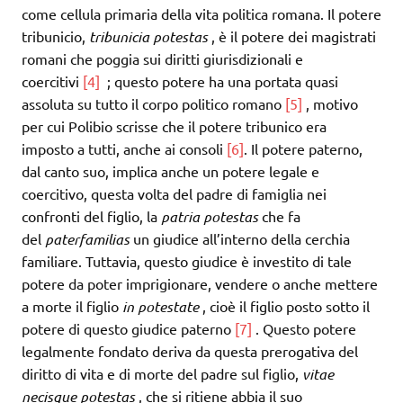
come cellula primaria della vita politica romana. Il potere
tribunicio,
tribunicia potestas
, è il potere dei magistrati
romani che poggia sui diritti giurisdizionali e
coercitivi
[4]
; questo potere ha una portata quasi
assoluta su tutto il corpo politico romano
[5]
, motivo
per cui Polibio scrisse che il potere tribunico era
imposto a tutti, anche ai consoli
[6]
. Il potere paterno,
dal canto suo, implica anche un potere legale e
coercitivo, questa volta del padre di famiglia nei
confronti del figlio, la
patria potestas
che fa
del
paterfamilias
un giudice all’interno della cerchia
familiare. Tuttavia, questo giudice è investito di tale
potere da poter imprigionare, vendere o anche mettere
a morte il figlio
in potestate
, cioè il figlio posto sotto il
potere di questo giudice paterno
[7]
. Questo potere
legalmente fondato deriva da questa prerogativa del
diritto di vita e di morte del padre sul figlio,
vitae
necisque potestas
, che si ritiene abbia il suo