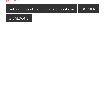
autori
conflits
contributi esterni
DOSSIER
ZIBALDONE