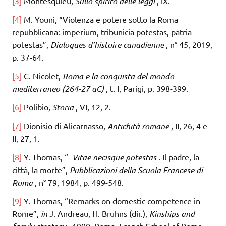
[3]
Montesquieu,
Sullo spirito delle leggi
, IX.
[4]
M. Youni, “Violenza e potere sotto la Roma
repubblicana: imperium, tribunicia potestas, patria
potestas”,
Dialogues d’histoire canadienne
, n° 45, 2019,
p. 37-64.
[5]
C. Nicolet,
Roma e la conquista del mondo
mediterraneo (264-27 aC)
, t. I, Parigi, p. 398-399.
[6]
Polibio,
Storia
, VI, 12, 2.
[7]
Dionisio di Alicarnasso,
Antichità romane
, II, 26, 4 e
II, 27, 1.
[8]
Y. Thomas, “
Vitae necisque potestas
. Il padre, la
città, la morte”,
Pubblicazioni della Scuola Francese di
Roma
, n° 79, 1984, p. 499-548.
[9]
Y. Thomas, “Remarks on domestic competence in
Rome”,
in
J. Andreau, H. Bruhns (dir.),
Kinships and