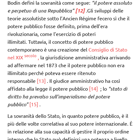
Bodin definì la sovranità come segue:
“il potere assoluto
e perpetuo di una Repubblica”
[12]
.
Gli sviluppi delle
teorie assolutiste sotto l’Ancien Régime fecero sì che il
potere pubblico fosse definito, prima dell’era
rivoluzionaria, come l’esercizio di poteri
illimitati. Tuttavia, il concetto di potere pubblico
contemporaneo è una creazione del
Consiglio di Stato
secolo
nel XIX
,
la giurisdizione amministrativa arrivando
ad affermare nel 1873 che il potere pubblico non era
illimitato perché poteva essere ritenuto
responsabile
[13]
. Il giudice amministrativo ha così
affidato alla legge il potere pubblico
[14]
; lo
“stato di
diritto ha prevalso sull’imperialismo del potere
pubblico”
[15]
.
La sovranità dello Stato, in quanto potere pubblico, è il
più delle volte correlativa al suo potere internazionale. È
in relazione alla sua capacità di gestire il proprio ordine
interno che lo Stato può definirsi una potenza a livello