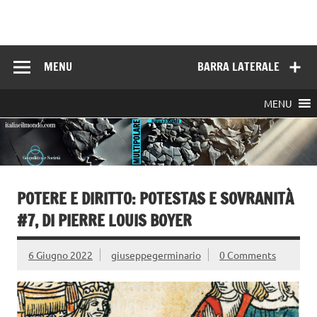
Skip
to
Italia e il mondo
content
MENU
BARRA LATERALE
MENU
POTERE E DIRITTO: POTESTAS E SOVRANITÀ
#7, DI PIERRE LOUIS BOYER
6 Giugno 2022
giuseppegerminario
0 Comments