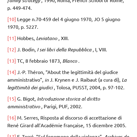
family strategy
, 1990, Roma, French School of Rome,
p. 449-474.
[10]
Legge n.70-459 del 4 giugno 1970, JO 5 giugno
1970, p. 5227.
[11]
Hobbes,
Leviatano
, XIII.
[12]
J. Bodin,
I sei libri della Repubblica
, I, VIII.
[13]
TC, 8 febbraio 1873,
Blanco
.
[14]
J.-P. Théron, “About the legittimità del giudice
amministrativo”,
in
J. Krynen e J. Raibaut (a cura di),
La
legittimità dei giudici
, Tolosa, PUSST, 2004, p. 97-102.
[15]
G. Bigot,
Introduzione storica al diritto
amministrativo
, Parigi, PUF, 2002.
[16]
M. Serres, Risposta al discorso di accettazione di
René Girard all’Académie française, 15 dicembre 2005.
[17]
F. Terré, “Sul fenomeno della violenza”,
Archives de