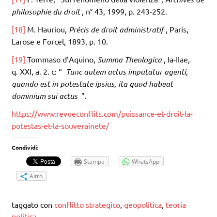
philosophie du droit
, n° 43, 1999, p. 243-252.
[18]
M. Hauriou,
Précis de droit administratif
, Paris,
Larose e Forcel, 1893, p. 10.
[19]
Tommaso d’Aquino,
Summa Theologica
, Ia-IIae,
q. XXI, a. 2. c: “
Tunc autem actus imputatur agenti,
quando est in potestate ipsius, ita quod habeat
dominium sui actus
”.
https://www.revueconflits.com/puissance-et-droit-la-
potestas-et-la-souverainete/
Condividi:
Stampa
WhatsApp
Altro
taggato con
conflitto strategico
,
geopolitica
,
teoria
politica