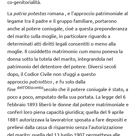
co-genitorialità.
La
patria potestas
romana , e l’approccio patrimoniale al
legame tra il padre e il gruppo familiare, portarono
anche al potere coniugale, cioè a questa preponderanza
del marito sulla moglie, in particolare riguardo a
determinati atti diritti legali consentiti o meno alla
moglie. Il cosiddetto matrimonio
cum manu
poneva la
donna sotto la tutela del marito, integrandola nel
patrimonio del detentore del potere. Diversi secoli
dopo, il Codice Civile non sfuggì a questo
approccio
patriottico
, e fu solo dalla
dell’Ottocento
fine
secolo che il potere coniugale è stato, a
poco a poco, amputato della sua portata. La legge del 6
febbraio 1893 liberò le donne dal potere matrimoniale e
conferì loro piena capacità giuridica; quella del 9 aprile
1881 autorizzava la lavoratrice sposata a fare depositi e
prelievi dalla cassa di risparmio senza l’autorizzazione
del marito; quella del 13 luglio 1907 permetteva alle