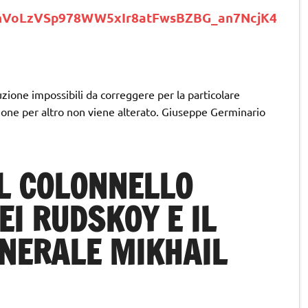
gnVoLzVSp978WW5xIr8atFwsBZBG_an7NcjK4
uzione impossibili da correggere per la particolare
zione per altro non viene alterato. Giuseppe Germinario
IL COLONNELLO
I RUDSKOY E IL
NERALE MIKHAIL