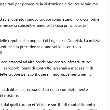
saltarli per prevenire la distruzione e ridurre al minimo
ttavia, quando i singoli gruppi completano i loro compiti e
e mezzi si concentreranno sulla cosa principale: la
 delle repubbliche popolari di Lugansk e Donetsk. La milizia
menti che in precedenza erano sotto il controllo
i.
a con attacchi ad alta precisione contro infrastrutture
ri, aeroporti, punti di controllo, arsenali e magazzini di
i delle truppe per sconfiggere i raggruppamenti nemici
tema di difesa aerea sono stati quasi completamente
di esistere.
ari, dai quali furono effettuate sortite di combattimento