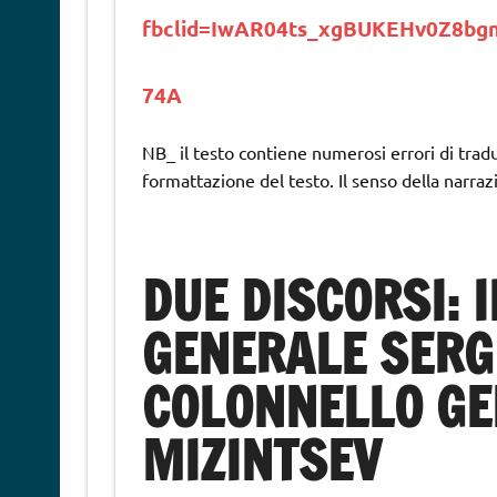
fbclid=IwAR04ts_xgBUKEHv0Z8b
74A
NB_ il testo contiene numerosi errori di trad
formattazione del testo. Il senso della narra
DUE DISCORSI: 
GENERALE SERGE
COLONNELLO GE
MIZINTSEV