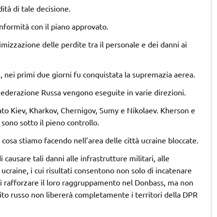
ità di tale decisione.
nformità con il piano approvato.
mizzazione delle perdite tra il personale e dei danni ai
e, nei primi due giorni fu conquistata la supremazia aerea.
Federazione Russa vengono eseguite in varie direzioni.
ato Kiev, Kharkov, Chernigov, Sumy e Nikolaev. Kherson e
sono sotto il pieno controllo.
no cosa stiamo facendo nell’area delle città ucraine bloccate.
causare tali danni alle infrastrutture militari, alle
ucraine, i cui risultati consentono non solo di incatenare
 di rafforzare il loro raggruppamento nel Donbass, ma non
cito russo non libererà completamente i territori della DPR