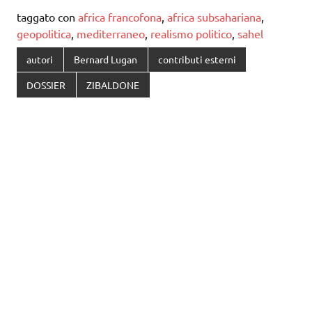
taggato con
africa francofona
,
africa subsahariana
,
geopolitica
,
mediterraneo
,
realismo politico
,
sahel
autori
Bernard Lugan
contributi esterni
DOSSIER
ZIBALDONE