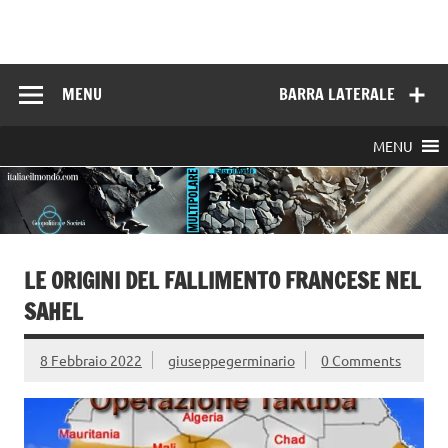
Skip
to
Italia e il mondo
content
MENU
BARRA LATERALE
MENU
LE ORIGINI DEL FALLIMENTO FRANCESE NEL
SAHEL
8 Febbraio 2022
giuseppegerminario
0 Comments