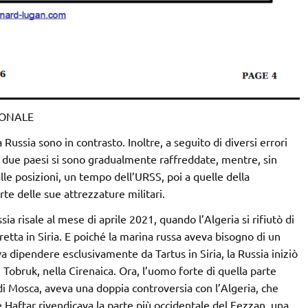
IONALE
a Russia sono in contrasto. Inoltre, a seguito di diversi errori
a i due paesi si sono gradualmente raffreddate, mentre, sin
alle posizioni, un tempo dell’URSS, poi a quelle della
te delle sue attrezzature militari.
sia risale al mese di aprile 2021, quando l’Algeria si rifiutò di
diretta in Siria. E poiché la marina russa aveva bisogno di un
 dipendere esclusivamente da Tartus in Siria, la Russia iniziò
i Tobruk, nella Cirenaica. Ora, l’uomo forte di quella parte
o di Mosca, aveva una doppia controversia con l’Algeria, che
ale Haftar rivendicava la parte più occidentale del Fezzan, una