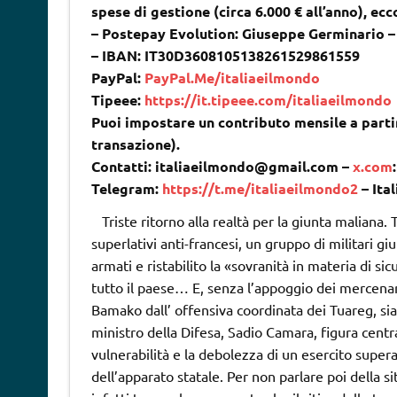
spese di gestione (circa 6.000 € all’anno), ec
– Postepay Evolution: Giuseppe Germinario 
– IBAN: IT30D3608105138261529861559
PayPal:
PayPal.Me/italiaeilmondo
Tipeee:
https://it.tipeee.com/italiaeilmondo
Puoi impostare un contributo mensile a partir
transazione).
Contatti: italiaeilmondo@gmail.com –
x.com
Telegram:
https://t.me/italiaeilmondo2
– Ita
Triste ritorno alla realtà per la giunta maliana.
superlativi anti-francesi, un gruppo di militari gi
armati e ristabilito la «sovranità in materia di sic
tutto il paese… E, senza l’appoggio dei mercenari
Bamako dall’ offensiva coordinata dei Tuareg, sia 
ministro della Difesa, Sadio Camara, figura centr
vulnerabilità e la debolezza di un esercito supera
dell’apparato statale. Per non parlare poi della s