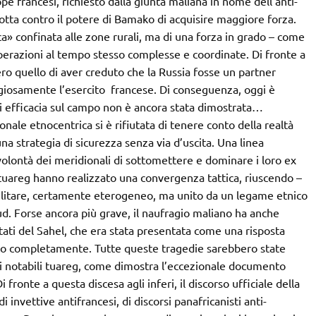
ppe francesi, richiesto dalla giunta maliana in nome dell’anti-
otta contro il potere di Bamako di acquisire maggiore forza.
ca» confinata alle zone rurali, ma di una forza in grado – come
 operazioni al tempo stesso complesse e coordinate. Di fronte a
ro quello di aver creduto che la Russia fosse un partner
ggiosamente l’esercito francese. Di conseguenza, oggi è
i efficacia sul campo non è ancora stata dimostrata…
ionale etnocentrica si è rifiutata di tenere conto della realtà
na strategia di sicurezza senza via d’uscita. Una linea
a volontà dei meridionali di sottomettere e dominare i loro ex
i tuareg hanno realizzato una convergenza tattica, riuscendo –
litare, certamente eterogeneo, ma unito da un legame etnico
ud. Forse ancora più grave, il naufragio maliano ha anche
 Stati del Sahel, che era stata presentata come una risposta
llito completamente. Tutte queste tragedie sarebbero state
o i notabili tuareg, come dimostra l’eccezionale documento
ronte a questa discesa agli inferi, il discorso ufficiale della
 invettive antifrancesi, di discorsi panafricanisti anti-