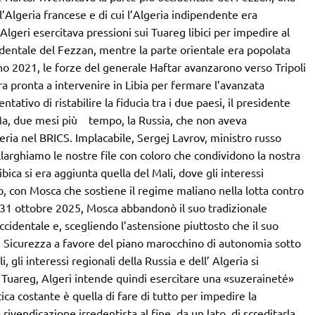
ll’Algeria francese e di cui l’Algeria indipendente era
geri esercitava pressioni sui Tuareg libici per impedire al
identale del Fezzan, mentre la parte orientale era popolata
no 2021, le forze del generale Haftar avanzarono verso Tripoli
ra pronta a intervenire in Libia per fermare l’avanzata
tativo di ristabilire la fiducia tra i due paesi, il presidente
Ma, due mesi più tempo, la Russia, che non aveva
geria nel BRICS. Implacabile, Sergej Lavrov, ministro russo
Allarghiamo le nostre file con coloro che condividono la nostra
ica si era aggiunta quella del Mali, dove gli interessi
to, con Mosca che sostiene il regime maliano nella lotta contro
l 31 ottobre 2025, Mosca abbandonò il suo tradizionale
ccidentale e, scegliendo l’astensione piuttosto che il suo
di Sicurezza a favore del piano marocchino di autonomia sotto
, gli interessi regionali della Russia e dell’ Algeria si
ri Tuareg, Algeri intende quindi esercitare una «suzeraineté»
tica costante è quella di fare di tutto per impedire la
ivendicazione irredentista al fine, da un lato, di screditarla