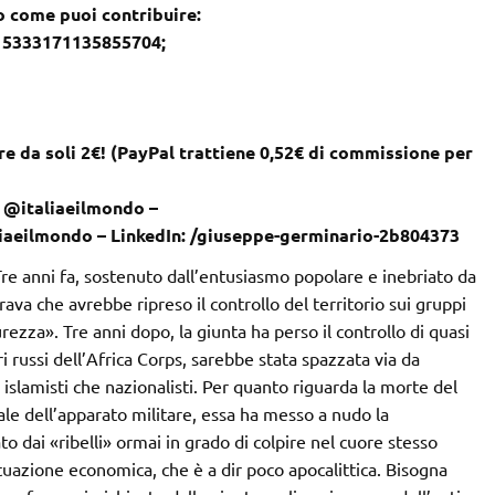
co come puoi contribuire:
– 5333171135855704;
e da soli 2€! (PayPal trattiene 0,52€ di commissione per
: @italiaeilmondo –
liaeilmondo – LinkedIn: /giuseppe-germinario-2b804373
 Tre anni fa, sostenuto dall’entusiasmo popolare e inebriato da
urava che avrebbe ripreso il controllo del territorio sui gruppi
urezza». Tre anni dopo, la giunta ha perso il controllo di quasi
 russi dell’Africa Corps, sarebbe stata spazzata via da
islamisti che nazionalisti. Per quanto riguarda la morte del
ale dell’apparato militare, essa ha messo a nudo la
to dai «ribelli» ormai in grado di colpire nel cuore stesso
ituazione economica, che è a dir poco apocalittica. Bisogna