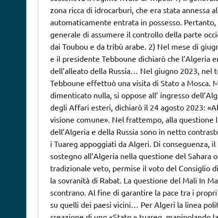
zona ricca di idrocarburi, che era stata annessa a
automaticamente entrata in possesso. Pertanto, Al
generale di assumere il controllo della parte occ
dai Toubou e da tribù arabe. 2) Nel mese di giug
e il presidente Tebboune dichiarò che l’Algeria e
dell’alleato della Russia… Nel giugno 2023, nel ten
Tebboune effettuò una visita di Stato a Mosca. 
dimenticato nulla, si oppose all’ ingresso dell’Al
degli Affari esteri, dichiarò il 24 agosto 2023: «
visione comune». Nel frattempo, alla questione lib
dell’Algeria e della Russia sono in netto contras
i Tuareg appoggiati da Algeri. Di conseguenza, i
sostegno all’Algeria nella questione del Sahara o
tradizionale veto, permise il voto del Consiglio 
la sovranità di Rabat. La questione del Mali In Mali
scontrano. Al fine di garantire la pace tra i prop
su quelli dei paesi vicini… Per Algeri la linea poli
creazione di uno «Stato » tuareg, manipolando la r