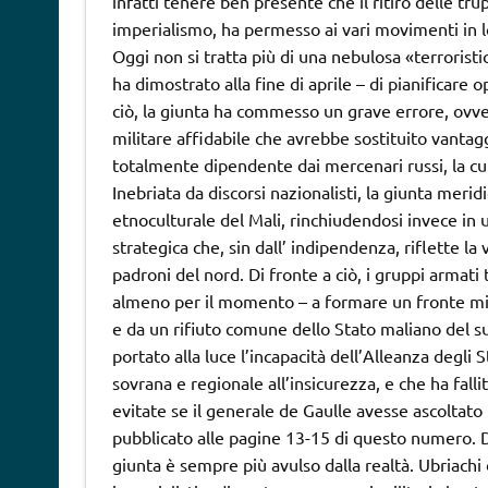
infatti tenere ben presente che il ritiro delle tru
imperialismo, ha permesso ai vari movimenti in l
Oggi non si tratta più di una nebulosa «terroristi
ha dimostrato alla fine di aprile – di pianificare
ciò, la giunta ha commesso un grave errore, ovve
militare affidabile che avrebbe sostituito vanta
totalmente dipendente dai mercenari russi, la cu
Inebriata da discorsi nazionalisti, la giunta merid
etnoculturale del Mali, rinchiudendosi invece in u
strategica che, sin dall’ indipendenza, riflette l
padroni del nord. Di fronte a ciò, i gruppi armat
almeno per il momento – a formare un fronte mi
e da un rifiuto comune dello Stato maliano del s
portato alla luce l’incapacità dell’Alleanza degli
sovrana e regionale all’insicurezza, e che ha fa
evitate se il generale de Gaulle avesse ascoltat
pubblicato alle pagine 13-15 di questo numero. Di f
giunta è sempre più avulso dalla realtà. Ubriachi di