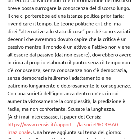
oltretutto convincendoci che l’informazione del discorso
breve possa surrogare la conoscenza del discorso lungo.
Il che ci porterebbe ad una istanza politica prioritaria:
rivendicare il tempo. Le teorie politiche critiche, ma
direi “alternative allo stato di cose” perché sono svariati
decenni che avremmo dovuto capire che la critica è un
passivo mentre il mondo è un attivo e l’attivo non viene
all’essere dal passivo (dal non essere), dovrebbero avere
in cima al proprio elaborato il punto: senza il tempo non
c’è conoscenza, senza conoscenza non c’è democrazia,
senza democrazia falliremo l’adattamento e ne
patiremo lungamente e dolorosamente le conseguenze.
Con una società dell’ignoranza dentro un’era in cui
aumenta vistosamente la complessità, la predizione è
facile, ma non confortante. Scusate la lunghezza.
[A chi mai interessasse, il paper del Censis:
https://www.censis.it/rapport…/la-societ%C3%A0-
irrazionale
. Una breve aggiunta sul tema del giorno: