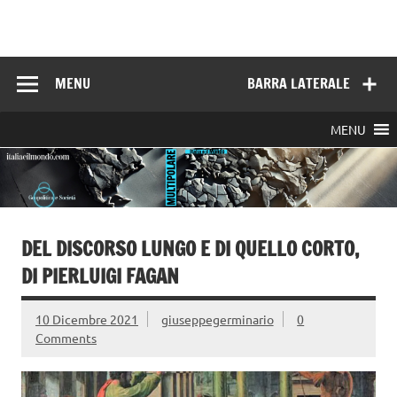
Skip
to
Italia e il mondo
content
MENU
BARRA LATERALE
MENU
DEL DISCORSO LUNGO E DI QUELLO CORTO,
DI PIERLUIGI FAGAN
10 Dicembre 2021
giuseppegerminario
0
Comments