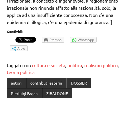
l’irrazionale. Il concetto è ingannevole, il ragionamento
irrazionale non rinuncia affatto alla razionalità, solo, la
applica ad una insufficiente conoscenza. Non c’è una
epidemia di illogica, c’è una epidemia di ignoranza. ]
Condividi:
Stampa
WhatsApp
Altro
taggato con
cultura e società
,
politica
,
realismo politico
,
teoria politica
autori
contributi esterni
DOSSIER
Pierluigi Fagan
ZIBALDONE