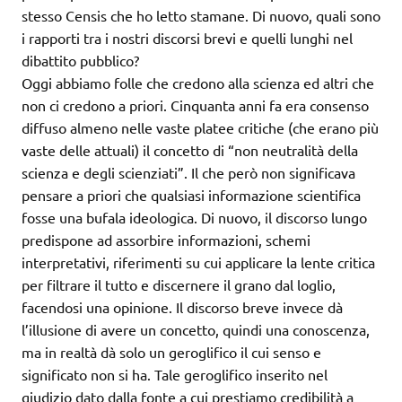
stesso Censis che ho letto stamane. Di nuovo, quali sono
i rapporti tra i nostri discorsi brevi e quelli lunghi nel
dibattito pubblico?
Oggi abbiamo folle che credono alla scienza ed altri che
non ci credono a priori. Cinquanta anni fa era consenso
diffuso almeno nelle vaste platee critiche (che erano più
vaste delle attuali) il concetto di “non neutralità della
scienza e degli scienziati”. Il che però non significava
pensare a priori che qualsiasi informazione scientifica
fosse una bufala ideologica. Di nuovo, il discorso lungo
predispone ad assorbire informazioni, schemi
interpretativi, riferimenti su cui applicare la lente critica
per filtrare il tutto e discernere il grano dal loglio,
facendosi una opinione. Il discorso breve invece dà
l’illusione di avere un concetto, quindi una conoscenza,
ma in realtà dà solo un geroglifico il cui senso e
significato non si ha. Tale geroglifico inserito nel
giudizio dato dalla fonte a cui prestiamo credibilità a