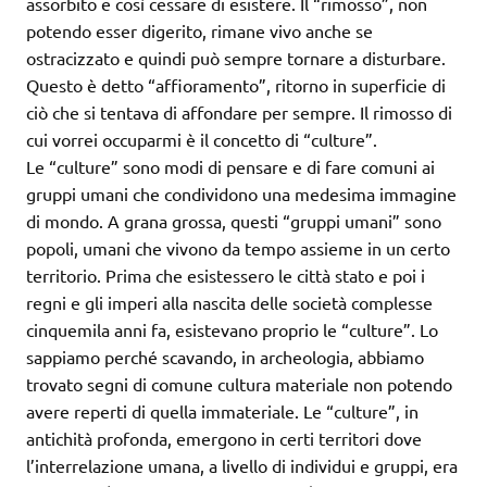
assorbito e così cessare di esistere. Il “rimosso”, non
potendo esser digerito, rimane vivo anche se
ostracizzato e quindi può sempre tornare a disturbare.
Questo è detto “affioramento”, ritorno in superficie di
ciò che si tentava di affondare per sempre. Il rimosso di
cui vorrei occuparmi è il concetto di “culture”.
Le “culture” sono modi di pensare e di fare comuni ai
gruppi umani che condividono una medesima immagine
di mondo. A grana grossa, questi “gruppi umani” sono
popoli, umani che vivono da tempo assieme in un certo
territorio. Prima che esistessero le città stato e poi i
regni e gli imperi alla nascita delle società complesse
cinquemila anni fa, esistevano proprio le “culture”. Lo
sappiamo perché scavando, in archeologia, abbiamo
trovato segni di comune cultura materiale non potendo
avere reperti di quella immateriale. Le “culture”, in
antichità profonda, emergono in certi territori dove
l’interrelazione umana, a livello di individui e gruppi, era