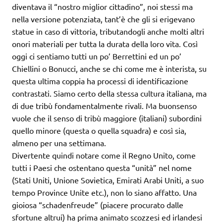
diventava il “nostro miglior cittadino”, noi stessi ma
nella versione potenziata, tant’è che gli si erigevano
statue in caso di vittoria, tributandogli anche molti altri
onori materiali per tutta la durata della loro vita. Così
oggi ci sentiamo tutti un po’ Berrettini ed un po’
Chiellini o Bonucci, anche se chi come me è interista, su
questa ultima coppia ha processi di identificazione
contrastati. Siamo certo della stessa cultura italiana, ma
di due tribù fondamentalmente rivali. Ma buonsenso
vuole che il senso di tribù maggiore (italiani) subordini
quello minore (questa o quella squadra) e così sia,
almeno per una settimana.
Divertente quindi notare come il Regno Unito, come
tutti i Paesi che ostentano questa “unità” nel nome
(Stati Uniti, Unione Sovietica, Emirati Arabi Uniti, a suo
tempo Province Unite etc.), non lo siano affatto. Una
gioiosa “schadenfreude” (piacere procurato dalle
sfortune altrui) ha prima animato scozzesi ed irlandesi