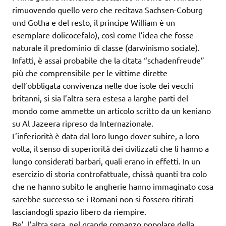
rimuovendo quello vero che recitava Sachsen-Coburg
und Gotha e del resto, il principe William è un
esemplare dolicocefalo), così come l’idea che fosse
naturale il predominio di classe (darwinismo sociale).
Infatti, è assai probabile che la citata “schadenfreude”
più che comprensibile per le vittime dirette
dell’obbligata convivenza nelle due isole dei vecchi
britanni, si sia l’altra sera estesa a larghe parti del
mondo come ammette un articolo scritto da un keniano
su Al Jazeera ripreso da Internazionale.
L’inferiorità è data dal loro lungo dover subire, a loro
volta, il senso di superiorità dei civilizzati che li hanno a
lungo considerati barbari, quali erano in effetti. In un
esercizio di storia controfattuale, chissà quanti tra colo
che ne hanno subito le angherie hanno immaginato cosa
sarebbe successo se i Romani non si fossero ritirati
lasciandogli spazio libero da riempire.
Be’, l’altra sera, nel grande romanzo popolare della