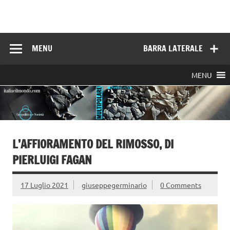
Skip
to
Italia e il mondo
content
MENU
BARRA LATERALE
MENU
L’AFFIORAMENTO DEL RIMOSSO, DI
PIERLUIGI FAGAN
17 Luglio 2021
giuseppegerminario
0 Comments