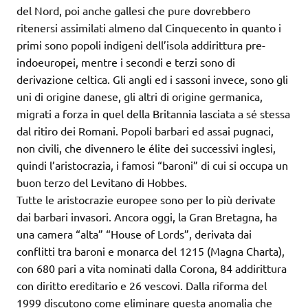
del Nord, poi anche gallesi che pure dovrebbero
ritenersi assimilati almeno dal Cinquecento in quanto i
primi sono popoli indigeni dell’isola addirittura pre-
indoeuropei, mentre i secondi e terzi sono di
derivazione celtica. Gli angli ed i sassoni invece, sono gli
uni di origine danese, gli altri di origine germanica,
migrati a forza in quel della Britannia lasciata a sé stessa
dal ritiro dei Romani. Popoli barbari ed assai pugnaci,
non civili, che divennero le élite dei successivi inglesi,
quindi l’aristocrazia, i famosi “baroni” di cui si occupa un
buon terzo del Levitano di Hobbes.
Tutte le aristocrazie europee sono per lo più derivate
dai barbari invasori. Ancora oggi, la Gran Bretagna, ha
una camera “alta” “House of Lords”, derivata dai
conflitti tra baroni e monarca del 1215 (Magna Charta),
con 680 pari a vita nominati dalla Corona, 84 addirittura
con diritto ereditario e 26 vescovi. Dalla riforma del
1999 discutono come eliminare questa anomalia che