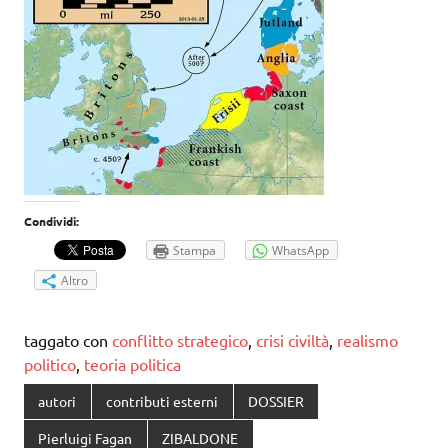
Condividi:
Stampa
WhatsApp
Altro
taggato con
conflitto strategico
,
crisi civiltà
,
realismo
politico
,
teoria politica
autori
contributi esterni
DOSSIER
Pierluigi Fagan
ZIBALDONE