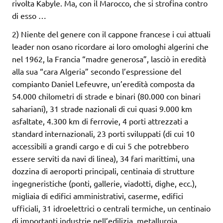
rivolta Kabyle. Ma, con il Marocco, che si strofina contro
di esso …
2) Niente del genere con il cappone francese i cui attuali
leader non osano ricordare ai loro omologhi algerini che
nel 1962, la Francia “madre generosa”, lasciò in eredità
alla sua “cara Algeria” secondo l’espressione del
compianto Daniel Lefeuvre, un’eredità composta da
54.000 chilometri di strade e binari (80.000 con binari
sahariani), 31 strade nazionali di cui quasi 9.000 km
asfaltate, 4.300 km di ferrovie, 4 porti attrezzati a
standard internazionali, 23 porti sviluppati (di cui 10
accessibili a grandi cargo e di cui 5 che potrebbero
essere serviti da navi di linea), 34 fari marittimi, una
dozzina di aeroporti principali, centinaia di strutture
ingegneristiche (ponti, gallerie, viadotti, dighe, ecc.),
migliaia di edifici amministrativi, caserme, edifici
ufficiali, 31 idroelettrici o centrali termiche, un centinaio
di importanti industrie nell’edilizia, metallurgia,