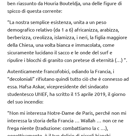
ben riassunto da Houria Bouteldja, una delle figure di
spicco di questa corrente:
“La nostra semplice esistenza, unita a un peso
demografico relativo (da 1 a 6) africanizza, arabizza,
berberizza, creolizza, islamizza, i neri, la figlia maggiore
della Chiesa, una volta bianca e immacolata, come
sicuramente lucidano il sacco e le onde del surf e
ripulire i blocchi di granito con pretese di eternità (…) ”.
Autenticamente francofobici, odiando la Francia, i
“decoloniali” rifiutano quindi tutto ciò che è connesso ad
essa. Hafsa Askar, vicepresidente del sindacato
studentesco UNEF, ha scritto il 15 aprile 2019, il giorno
del suo incendio:
“Non mi interessa Notre-Dame de Paris, perché non mi
interessa la storia della Francia … Wallah … non ce ne
frega niente (traduzione: combattiamo la c …),
oggettivamente, è il tuo delirio di piccoli bianchi.