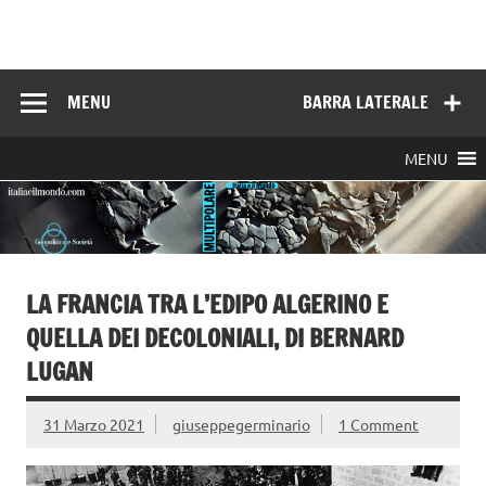
Skip
to
Italia e il mondo
content
MENU
BARRA LATERALE
MENU
LA FRANCIA TRA L’EDIPO ALGERINO E
QUELLA DEI DECOLONIALI, DI BERNARD
LUGAN
31 Marzo 2021
giuseppegerminario
1 Comment