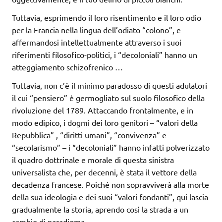
Tuttavia, esprimendo il loro risentimento e il loro odio
per la Francia nella lingua dell’odiato “colono”, e
affermandosi intellettualmente attraverso i suoi
riferimenti filosofico-politici, i “decoloniali” hanno un
atteggiamento schizofrenico …
Tuttavia, non c’è il minimo paradosso di questi adulatori
il cui “pensiero” è germogliato sul suolo filosofico della
rivoluzione del 1789. Attaccando frontalmente, e in
modo edipico, i dogmi dei loro genitori – “valori della
Repubblica” , “diritti umani”, “convivenza” e
“secolarismo” – i “decoloniali” hanno infatti polverizzato
il quadro dottrinale e morale di questa sinistra
universalista che, per decenni, è stata il vettore della
decadenza francese. Poiché non sopravviverà alla morte
della sua ideologia e dei suoi “valori fondanti”, qui lascia
gradualmente la storia, aprendo così la strada a un
cambio di paradigma.