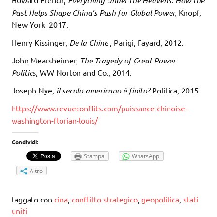
Howard French,
Everything Under the Heavens: How the
Past Helps Shape China’s Push for Global Power,
Knopf,
New York, 2017.
Henry Kissinger,
De la Chine
, Parigi, Fayard, 2012.
John Mearsheimer,
The Tragedy of Great Power
Politics,
WW Norton and Co., 2014.
Joseph Nye,
il secolo americano è finito?
Politica, 2015.
https://www.revueconflits.com/puissance-chinoise-
washington-florian-louis/
Condividi:
Stampa
WhatsApp
Altro
taggato con
cina
,
conflitto strategico
,
geopolitica
,
stati
uniti