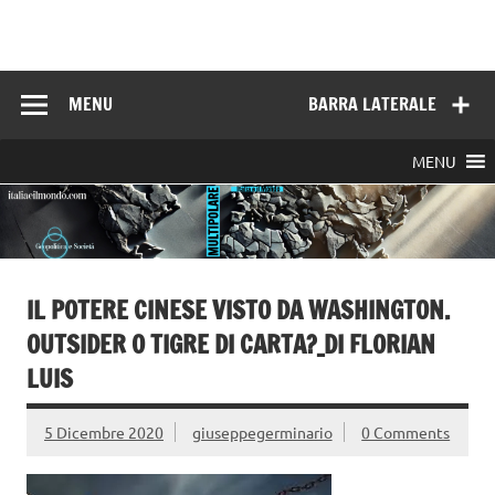
Skip
to
Italia e il mondo
content
MENU
BARRA LATERALE
MENU
IL POTERE CINESE VISTO DA WASHINGTON.
OUTSIDER O TIGRE DI CARTA?_DI FLORIAN
LUIS
5 Dicembre 2020
giuseppegerminario
0 Comments