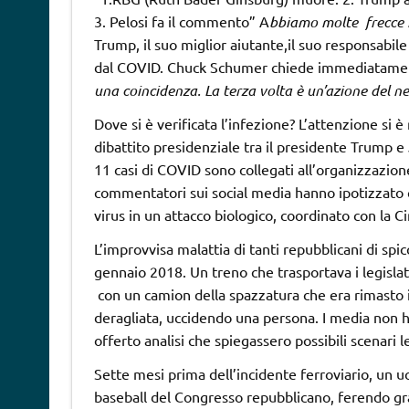
3. Pelosi fa il commento” A
bbiamo molte frecce n
Trump, il suo miglior aiutante,il suo responsabile
dal COVID. Chuck Schumer chiede immediatamente
una coincidenza. La terza volta è un’azione del n
Dove si è verificata l’infezione? L’attenzione si è 
dibattito presidenziale tra il presidente Trump e 
11 casi di COVID sono collegati all’organizzazion
commentatori sui social media hanno ipotizzato ch
virus in un attacco biologico, coordinato con la Ci
L’improvvisa malattia di tanti repubblicani di spi
gennaio 2018. Un treno che trasportava i legislato
con un camion della spazzatura che era rimasto i
deragliata, uccidendo una persona. I media non 
offerto analisi che spiegassero possibili scenari l
Sette mesi prima dell’incidente ferroviario, un 
baseball del Congresso repubblicano, ferendo gra