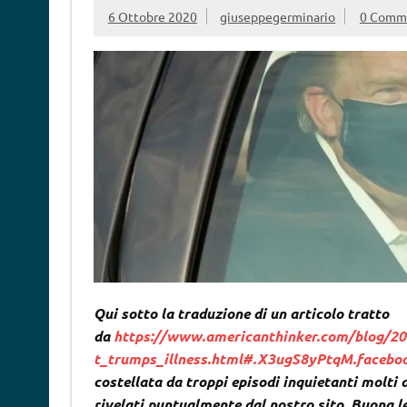
6 Ottobre 2020
giuseppegerminario
0 Comm
Qui sotto la traduzione di un articolo tratto
da
https://www.americanthinker.com/blog/20
t_trumps_illness.html#.X3ugS8yPtqM.facebo
costellata da troppi episodi inquietanti molti d
rivelati puntualmente dal nostro sito. Buona 