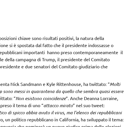
sizioni chiave sono risultati positivi, la natura della
ne si è spostata dal fatto che il presidente indossasse o
 repubblicani importanti hanno preso contemporaneamente il
abile della campagna di Trump, il presidente del Comitato
 presidente e due senatori del Comitato giudiziario che
senta Nick Sandmann e Kyle Rittenhouse, ha twittato: “
Molti
p sono messi in quarantena da quello che sembra quasi essere
ittato: “
Non esistono coincidenze
“. Anche Deanna Lorraine,
preso il tema di uno “
attacco mirato
” nel suo tweet:
o di spicco abbia avuto il virus, ma l’elenco dei repubblicani
 un politico repubblicano in California, ha sviluppato il tema:
nnuncia che nominerà un nuovo giudice prima delle elezioni.