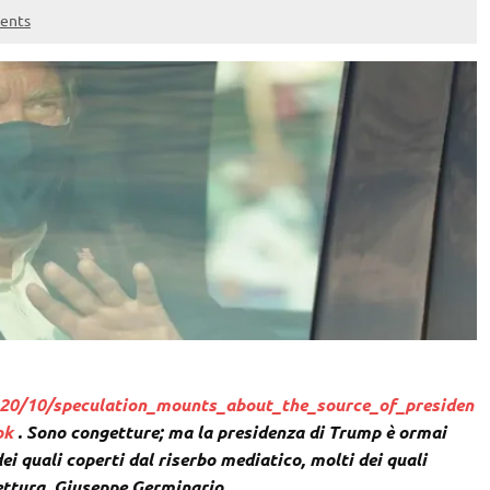
ents
20/10/speculation_mounts_about_the_source_of_presiden
ok
. Sono congetture; ma la presidenza di Trump è ormai
ei quali coperti dal riserbo mediatico, molti dei quali
lettura, Giuseppe Germinario