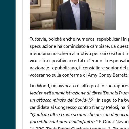
Tuttavia, poiché anche numerosi repubblicani in po
speculazione ha cominciato a cambiare. La questio
meno una maschera al motivo per cui così tanti
virus. Tra i positivi accertati c’erano il respons
nazionale repubblicano, il consigliere senior del
voteranno sulla conferma di Amy Coney Barrett.
Lin Wood, un avvocato di alto profilo che rappre
leader nell’amministrazione di @realDonaldTrum
un attacco mirato del Covid-19
“. In seguito ha tw
candidata al Congresso contro Nancy Pelosi, ha ri
“Qualcun altro trova strano che nessun democratic
potrebbe continuare all’infinito?
” E Omar Navarro,
“1.RBG (Ruth Bader Ginsburg) muore. 2. Trump a