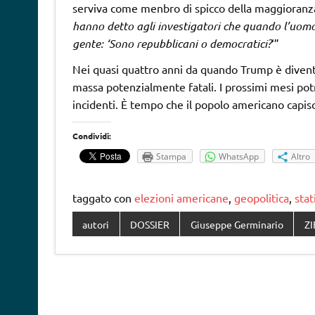
serviva come menbro di spicco della maggioranz
hanno detto agli investigatori che quando l’uomo
gente: ‘Sono repubblicani o democratici?
‘”
Nei quasi quattro anni da quando Trump è diventa
massa potenzialmente fatali. I prossimi mesi pot
incidenti. È tempo che il popolo americano capis
Condividi:
Stampa
WhatsApp
Altro
taggato con
elezioni americane
,
geopolitica
,
stat
autori
DOSSIER
Giuseppe Germinario
Z