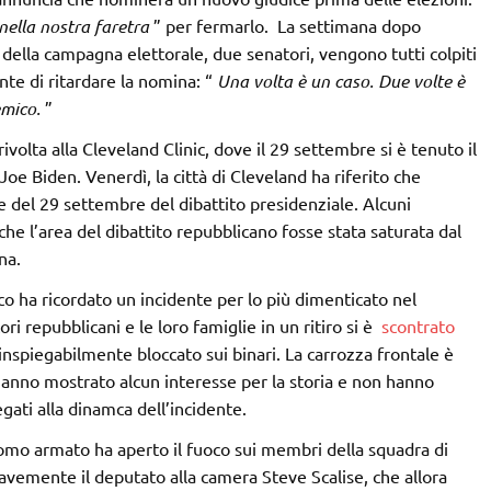
ella nostra faretra
” per fermarlo. La settimana dopo
 della campagna elettorale, due senatori, vengono tutti colpiti
 di ritardare la nomina: “
Una volta è un caso. Due volte è
emico.
”
rivolta alla Cleveland Clinic, dove il 29 settembre si è tenuto il
Joe Biden. Venerdì, la città di Cleveland ha riferito che
e del 29 settembre del dibattito presidenziale. Alcuni
e l’area del dibattito repubblicano fosse stata saturata dal
na.
cco ha ricordato un incidente per lo più dimenticato nel
ri repubblicani e le loro famiglie in un ritiro si è
scontrato
nspiegabilmente bloccato sui binari. La carrozza frontale è
hanno mostrato alcun interesse per la storia e non hanno
egati alla dinamca dell’incidente.
uomo armato ha aperto il fuoco sui membri della squadra di
vemente il deputato alla camera Steve Scalise, che allora