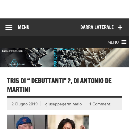
Skip
to
Italia e il mondo
content
MENU
BARRA LATERALE
MENU
TRIS DI “ DEBUTTANTI” ?, DI ANTONIO DE
MARTINI
2 Giugno 2019
giuseppegerminario
1 Comment