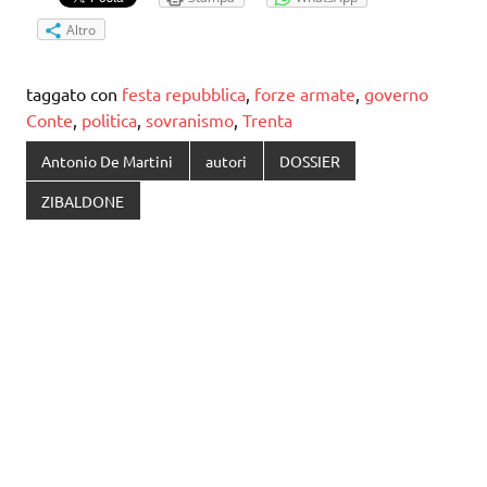
Altro
taggato con
festa repubblica
,
forze armate
,
governo
Conte
,
politica
,
sovranismo
,
Trenta
Antonio De Martini
autori
DOSSIER
ZIBALDONE