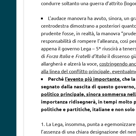
condurre soltanto una guerra d’attrito (logor
L’audace manovra ha avuto, sinora, un gra
centrodestra dimostrano a posteriori quanto
prudente fosse, in realtà, la manovra “pruden
responsabilità di rompere l’alleanza, così pe
appena il governo Lega – 5* riuscirà a teners
di
Forza Italia
e
Fratelli d’Italia
il dissenso gi
allargherà e alzerà la voce,
costringendo anch
alla linea del conflitto principale, eventual
Perché
l’evento più importante
, che l
segnato dalla nascita di questo governo
politico principale, sinora sommersa nel
importanza ridisegnerà, in tempi molto più
politiche e partitiche, italiane e non solo 
La Lega, insomma, punta a egemonizzare po
l’assenza di una chiara designazione del nemi