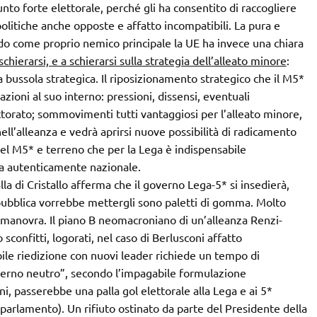
unto forte elettorale, perché gli ha consentito di raccogliere
olitiche anche opposte e affatto incompatibili. La pura e
do come proprio nemico principale la UE ha invece una chiara
schierarsi, e a schierarsi sulla strategia dell’alleato minore
:
 bussola strategica. Il riposizionamento strategico che il M5*
zioni al suo interno: pressioni, dissensi, eventuali
torato; sommovimenti tutti vantaggiosi per l’alleato minore,
ell’alleanza e vedrà aprirsi nuove possibilità di radicamento
del M5* e terreno che per la Lega è indispensabile
ica autenticamente nazionale.
la di Cristallo afferma che il governo Lega-5* si insedierà,
epubblica vorrebbe mettergli sono paletti di gomma. Molto
manovra. Il piano B neomacroniano di un’alleanza Renzi-
sconfitti, logorati, nel caso di Berlusconi affatto
bile riedizione con nuovi leader richiede un tempo di
erno neutro”, secondo l’impagabile formulazione
ni, passerebbe una palla gol elettorale alla Lega e ai 5*
rlamento). Un rifiuto ostinato da parte del Presidente della