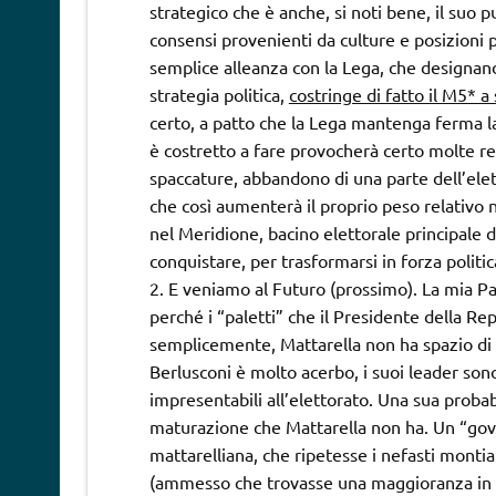
strategico che è anche, si noti bene, il suo p
consensi provenienti da culture e posizioni p
semplice alleanza con la Lega, che designan
strategia politica,
costringe di fatto il M5* a 
certo, a patto che la Lega mantenga ferma la
è costretto a fare provocherà certo molte rea
spaccature, abbandono di una parte dell’elet
che così aumenterà il proprio peso relativo n
nel Meridione, bacino elettorale principale 
conquistare, per trasformarsi in forza polit
E veniamo al Futuro (prossimo). La mia Pal
perché i “paletti” che il Presidente della R
semplicemente, Mattarella non ha spazio di 
Berlusconi è molto acerbo, i suoi leader sono 
impresentabili all’elettorato. Una sua proba
maturazione che Mattarella non ha. Un “gov
mattarelliana, che ripetesse i nefasti montia
(ammesso che trovasse una maggioranza in pa