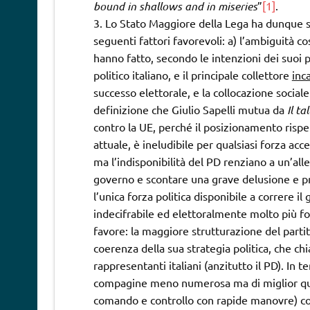
bound in shallows and in miseries
”
[1]
.
Lo Stato Maggiore della Lega ha dunque sc
seguenti fattori favorevoli: a) l’ambiguità c
hanno fatto, secondo le intenzioni dei suoi pr
politico italiano, e il principale collettore
inc
successo elettorale, e la collocazione sociale 
definizione che Giulio Sapelli mutua da
Il ta
contro la UE, perché il posizionamento rispett
attuale, è ineludibile per qualsiasi forza ac
ma l’indisponibilità del PD renziano a un’all
governo e scontare una grave delusione e pro
l’unica forza politica disponibile a correre il
indecifrabile ed elettoralmente molto più fo
favore: la maggiore strutturazione del parti
coerenza della sua strategia politica, che ch
rappresentanti italiani (anzitutto il PD). In 
compagine meno numerosa ma di miglior qual
comando e controllo con rapide manovre) co