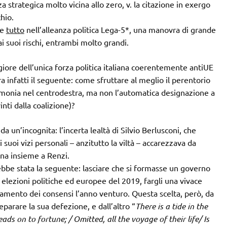
strategica molto vicina allo zero, v. la citazione in exergo
hio.
ce
tutto
nell’alleanza politica Lega-5*, una manovra di grande
ai suoi rischi, entrambi molto grandi.
iore dell’unica forza politica italiana coerentemente antiUE
a infatti il seguente: come sfruttare al meglio il perentorio
gemonia nel centrodestra, ma non l’automatica designazione a
nti dalla coalizione)?
 un’incognita: l’incerta lealtà di Silvio Berlusconi, che
i suoi vizi personali – anzitutto la viltà – accarezzava da
na insieme a Renzi.
bbe stata la seguente: lasciare che si formasse un governo
 elezioni politiche ed europee del 2019, fargli una vivace
rgamento dei consensi l’anno venturo. Questa scelta, però, da
eparare la sua defezione, e dall’altro “
There is a tide in the
ads on to fortune; / Omitted, all the voyage of their life/ Is