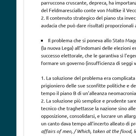
parruccona cruscante, depreca, ha importanza 
del Feldmaresciallo conte von Moltke il Vecc
Il contenuto strategico del piano sta inve
audacia che può dare risultati proporzionali 
Il problema che si poneva allo Stato Magg
(la nuova Lega) all’indomani delle elezioni er
successo elettorale, che le garantiva sì l’e
formare un governo (insufficienza di seggi vi
La soluzione del problema era complicata da
prigioniero delle sue sconfitte politiche e de
tempo il piano B di un’alleanza neomacronia
La soluzione più semplice e prudente sare
tecnico che traghettasse la nazione sino alle
opposizione, consolidarsi, e lucrare un alla
un canto dava tempo all’incerto alleato di pr
affairs of men, / Which, taken at the flood, le