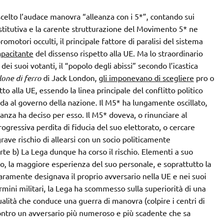
elto l’audace manovra “alleanza con i 5*”, contando sui
ostitutiva e la carente strutturazione del Movimento 5* ne
omotori occulti, il principale fattore di paralisi del sistema
apacitante
del dissenso rispetto alla UE. Ma lo straordinario
dei suoi votanti, il “popolo degli abissi” secondo l’icastica
llone di ferro
di Jack London,
gli imponevano di scegliere
pro o
o alla UE, essendo la linea principale del conflitto politico
ceda al governo della nazione. Il M5* ha lungamente oscillato,
eanza ha deciso per esso. Il M5* doveva, o rinunciare al
gressiva perdita di fiducia del suo elettorato, o cercare
 grave rischio di allearsi con un socio politicamente
rte b) La Lega dunque ha corso il rischio. Elementi a suo
to, la maggiore esperienza del suo personale, e soprattutto la
iaramente designava il proprio avversario nella UE e nei suoi
termini militari, la Lega ha scommesso sulla superiorità di una
ità che conduce una guerra di manovra (colpire i centri di
ntro un avversario più numeroso e più scadente che sa