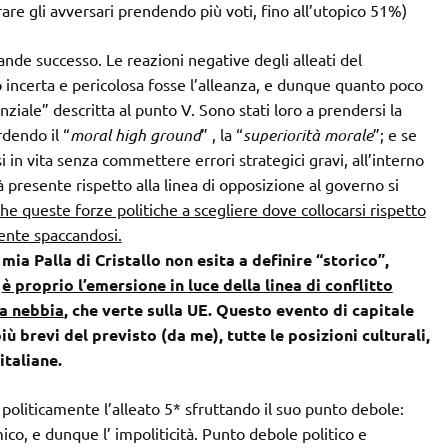
are gli avversari prendendo più voti, fino all’utopico 51%)
nde successo. Le reazioni negative degli alleati del
 incerta e pericolosa fosse l’alleanza, e dunque quanto poco
ziale” descritta al punto V. Sono stati loro a prendersi la
rdendo il “
moral high ground
” , la “
superiorità morale
”; e se
i in vita senza commettere errori strategici gravi, all’interno
à presente rispetto alla linea di opposizione al governo si
e queste forze politiche a scegliere dove collocarsi rispetto
mente spaccandosi.
a mia Palla di Cristallo non esita a definire “storico”,
,
è proprio l’emersione in luce della linea di conflitto
la nebbia
, che verte sulla UE. Questo evento di capitale
 brevi del previsto (da me), tutte le posizioni culturali,
italiane.
liticamente l’alleato 5* sfruttando il suo punto debole:
co, e dunque l’ impoliticità. Punto debole politico e