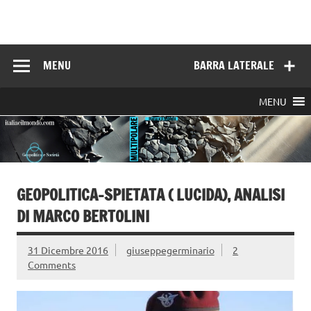
Skip
to
Italia e il mondo
content
MENU
BARRA LATERALE
MENU
GEOPOLITICA-SPIETATA ( LUCIDA), ANALISI
DI MARCO BERTOLINI
31 Dicembre 2016
giuseppegerminario
2
Comments