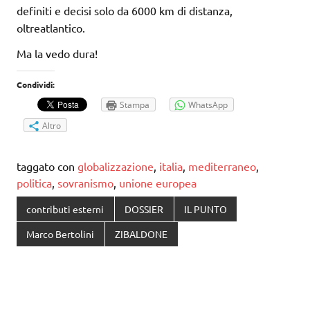
definiti e decisi solo da 6000 km di distanza,
oltreatlantico.
Ma la vedo dura!
Condividi:
Stampa
WhatsApp
Altro
taggato con
globalizzazione
,
italia
,
mediterraneo
,
politica
,
sovranismo
,
unione europea
contributi esterni
DOSSIER
IL PUNTO
Marco Bertolini
ZIBALDONE