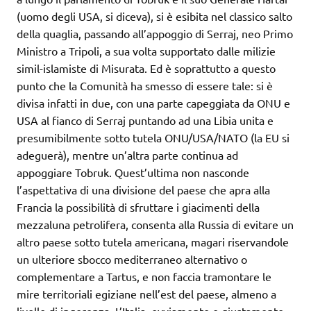
(uomo degli USA, si diceva), si è esibita nel classico salto
della quaglia, passando all’appoggio di Serraj, neo Primo
Ministro a Tripoli, a sua volta supportato dalle milizie
simil-islamiste di Misurata. Ed è soprattutto a questo
punto che la Comunità ha smesso di essere tale: si è
divisa infatti in due, con una parte capeggiata da ONU e
USA al fianco di Serraj puntando ad una Libia unita e
presumibilmente sotto tutela ONU/USA/NATO (la EU si
adeguerà), mentre un’altra parte continua ad
appoggiare Tobruk. Quest’ultima non nasconde
l’aspettativa di una divisione del paese che apra alla
Francia la possibilità di sfruttare i giacimenti della
mezzaluna petrolifera, consenta alla Russia di evitare un
altro paese sotto tutela americana, magari riservandole
un ulteriore sbocco mediterraneo alternativo o
complementare a Tartus, e non faccia tramontare le
mire territoriali egiziane nell’est del paese, almeno a
livello di ingerenza. L’Italia, ovviamente e giustamente,