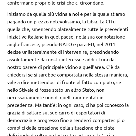
confermano proprio le crisi che ci circondano.
Iniziamo da quella più vicina a noi e per la quale stiamo
pagando un prezzo notevolissimo, la Libia. La CI fu
quella che, smentendo platealmente tutte le precedenti
iniziative italiane in quel paese, nella sua connotazione
anglo-francese, pseudo-NATO e para-EU, nel 2011
decise unilateralmente di intervenire, prescindendo
assolutamente dai nostri interessi e addirittura dal
nostro parere di principale vicino a quell’area. C’è da
chiedersi se si sarebbe comportata nella stessa maniera,
vale a dire mettendoci di fronte al fatto compiuto, se
nello Stivale ci fosse stato un altro Stato, non
necessariamente uno di quelli rammentati in
precedenza. Ma tant’è: in ogni caso, ci ha poi concesso la
grazia di saltare sul suo carro di esportatori di
democrazia e progresso fino a renderci compartecipi o
complici della creazione della situazione che ci sta
deliziando da oltre un lustro. In sostanza, la CI ci ha