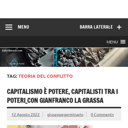
Skip
to
Italia e il mondo
content
MENU
BARRA LATERALE
MENU
TAG:
TEORIA DEL CONFLITTO
CAPITALISMO È POTERE, CAPITALISTI TRA I
POTERI_CON GIANFRANCO LA GRASSA
12 Agosto 2022
giuseppegerminario
0 Comments