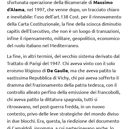
sfortunata operazione della Bicamerale di
Massimo
d’Alema
, nel 1997, che venne dopo, un tracciato chiaro
e inevitabile: l’uso dell’art.138 Cost. per il rinnovamento
della Carta Costituzionale, la fine della sciocca diminutio
capitis dell’Esecutivo, che non è un luogo di transazioni,
infine il ripensamento, militare, geopolitico, economico
del ruolo italiano nel Mediterraneo.
La fine, in altri termini, del vecchio sistema derivato dal
Trattato di Parigi del 1947. Chi aveva vinto con il solo
eroismo litigioso di
De Gaulle
, ma che aveva patito la
vastissima Repubblica di Vichy, chi poi aveva sofferto il
dramma del frazionamento della patria tedesca, con il
controllo alleato perfino della emissione dei francobolli,
chi aveva patito la dittatura spagnola, tutti si
ritrovavano, nel post-guerra fredda, in un nuovo
contesto, privo delle leve strategiche del mondo diviso
in due blocchi. Era, questa, la riedizione del documento
di Camaldoli, insomma, a cui partecipavano anche, lo