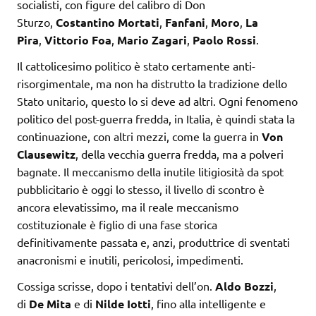
socialisti, con figure del calibro di Don
Sturzo,
Costantino Mortati
,
Fanfani
,
Moro
,
La
Pira
,
Vittorio Foa
,
Mario Zagari
,
Paolo Rossi
.
Il cattolicesimo politico è stato certamente anti-
risorgimentale, ma non ha distrutto la tradizione dello
Stato unitario, questo lo si deve ad altri. Ogni fenomeno
politico del post-guerra fredda, in Italia, è quindi stata la
continuazione, con altri mezzi, come la guerra in
Von
Clausewitz
, della vecchia guerra fredda, ma a polveri
bagnate. Il meccanismo della inutile litigiosità da spot
pubblicitario è oggi lo stesso, il livello di scontro è
ancora elevatissimo, ma il reale meccanismo
costituzionale è figlio di una fase storica
definitivamente passata e, anzi, produttrice di sventati
anacronismi e inutili, pericolosi, impedimenti.
Cossiga scrisse, dopo i tentativi dell’on.
Aldo Bozzi
,
di
De Mita
e di
Nilde Iotti
, fino alla intelligente e