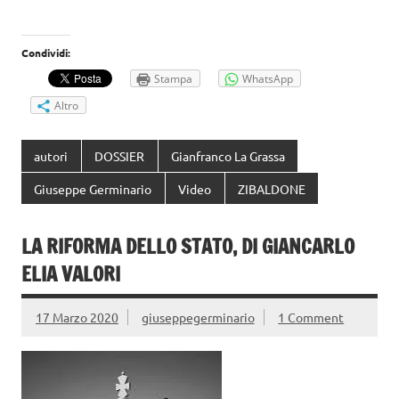
Condividi:
Stampa
WhatsApp
Altro
autori
DOSSIER
Gianfranco La Grassa
Giuseppe Germinario
Video
ZIBALDONE
LA RIFORMA DELLO STATO, DI GIANCARLO
ELIA VALORI
17 Marzo 2020
giuseppegerminario
1 Comment