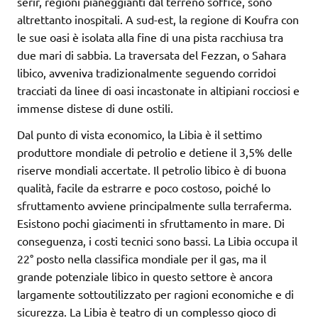
serir, regioni pianeggianti dal terreno soffice, sono
altrettanto inospitali. A sud-est, la regione di Koufra con
le sue oasi è isolata alla fine di una pista racchiusa tra
due mari di sabbia. La traversata del Fezzan, o Sahara
libico, avveniva tradizionalmente seguendo corridoi
tracciati da linee di oasi incastonate in altipiani rocciosi e
immense distese di dune ostili.
Dal punto di vista economico, la Libia è il settimo
produttore mondiale di petrolio e detiene il 3,5% delle
riserve mondiali accertate. Il petrolio libico è di buona
qualità, facile da estrarre e poco costoso, poiché lo
sfruttamento avviene principalmente sulla terraferma.
Esistono pochi giacimenti in sfruttamento in mare. Di
conseguenza, i costi tecnici sono bassi. La Libia occupa il
22° posto nella classifica mondiale per il gas, ma il
grande potenziale libico in questo settore è ancora
largamente sottoutilizzato per ragioni economiche e di
sicurezza. La Libia è teatro di un complesso gioco di