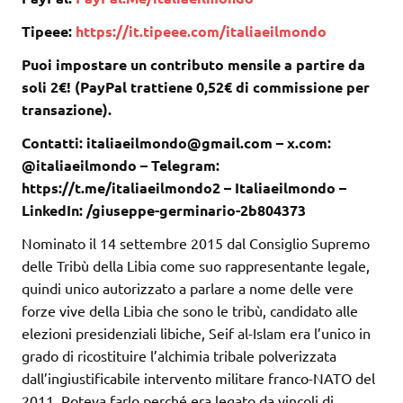
Tipeee:
https://it.tipeee.com/italiaeilmondo
Puoi impostare un contributo mensile a partire da
soli 2€! (PayPal trattiene 0,52€ di commissione per
transazione).
Contatti: italiaeilmondo@gmail.com – x.com:
@italiaeilmondo – Telegram:
https://t.me/italiaeilmondo2 – Italiaeilmondo –
LinkedIn: /giuseppe-germinario-2b804373
Nominato il 14 settembre 2015 dal Consiglio Supremo
delle Tribù della Libia come suo rappresentante legale,
quindi unico autorizzato a parlare a nome delle vere
forze vive della Libia che sono le tribù, candidato alle
elezioni presidenziali libiche, Seif al-Islam era l’unico in
grado di ricostituire l’alchimia tribale polverizzata
dall’ingiustificabile intervento militare franco-NATO del
2011. Poteva farlo perché era legato da vincoli di