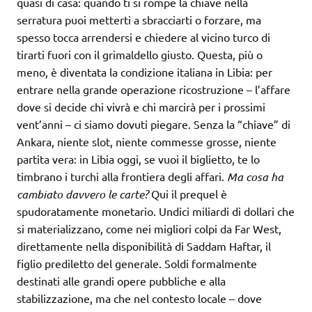
quasi di casa: quando ti si rompe la chiave nella
serratura puoi metterti a sbracciarti o forzare, ma
spesso tocca arrendersi e chiedere al vicino turco di
tirarti fuori con il grimaldello giusto. Questa, più o
meno, è diventata la condizione italiana in Libia: per
entrare nella grande operazione ricostruzione – l’affare
dove si decide chi vivrà e chi marcirà per i prossimi
vent’anni – ci siamo dovuti piegare. Senza la “chiave” di
Ankara, niente slot, niente commesse grosse, niente
partita vera: in Libia oggi, se vuoi il biglietto, te lo
timbrano i turchi alla frontiera degli affari.
Ma cosa ha
cambiato davvero le carte?
Qui il prequel è
spudoratamente monetario. Undici miliardi di dollari che
si materializzano, come nei migliori colpi da Far West,
direttamente nella disponibilità di Saddam Haftar, il
figlio prediletto del generale. Soldi formalmente
destinati alle grandi opere pubbliche e alla
stabilizzazione, ma che nel contesto locale – dove