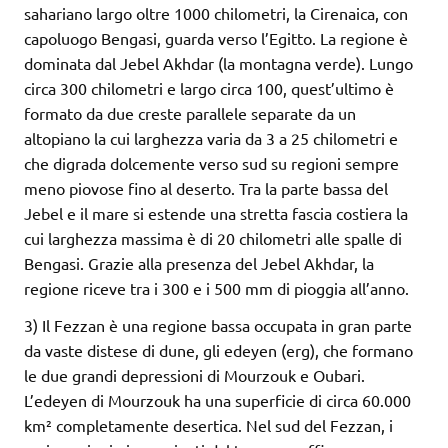
sahariano largo oltre 1000 chilometri, la Cirenaica, con
capoluogo Bengasi, guarda verso l’Egitto. La regione è
dominata dal Jebel Akhdar (la montagna verde). Lungo
circa 300 chilometri e largo circa 100, quest’ultimo è
formato da due creste parallele separate da un
altopiano la cui larghezza varia da 3 a 25 chilometri e
che digrada dolcemente verso sud su regioni sempre
meno piovose fino al deserto. Tra la parte bassa del
Jebel e il mare si estende una stretta fascia costiera la
cui larghezza massima è di 20 chilometri alle spalle di
Bengasi. Grazie alla presenza del Jebel Akhdar, la
regione riceve tra i 300 e i 500 mm di pioggia all’anno.
3) Il Fezzan è una regione bassa occupata in gran parte
da vaste distese di dune, gli edeyen (erg), che formano
le due grandi depressioni di Mourzouk e Oubari.
L’edeyen di Mourzouk ha una superficie di circa 60.000
km² completamente desertica. Nel sud del Fezzan, i