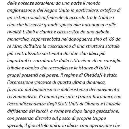
delle potenze straniere: da una parte il mondo
anglosassone, del Regno Unito in particolare, artefice di
un sistema similconfederale di accordo tra le tribù e i
clan che lasciasse grande spazio alla autonomia e alle
rivalità tribali e claniche circoscritte da una debole
monarchia, rappresentata nel dopoguerra sino al ’69 da
re Idris; dall’altra la costruzione di una struttura statale
più centralizzata sostenuta dai due clan libici più
importanti e corroborata dalla istituzione di un consiglio
tribale e clanico che raccogliesse le istanze di tutti i
gruppi presenti nel paese. Il regime di Gheddafi è stato
l’espressione vincente di questa ultima dinamica,
favorita dal bipolarismo e dall’esistenza del movimento
terzomondista. Ci hanno pensato i franco-britannici, con
l’accondiscendenza degli Stati Uniti di Obama e l’iniziale
diffidenza dei turchi, a rompere dopo lunga gestazione,
con presenza discreta sul posto di proprie truppe
speciali, il giocattolo unitario
libico.
Una operazione che