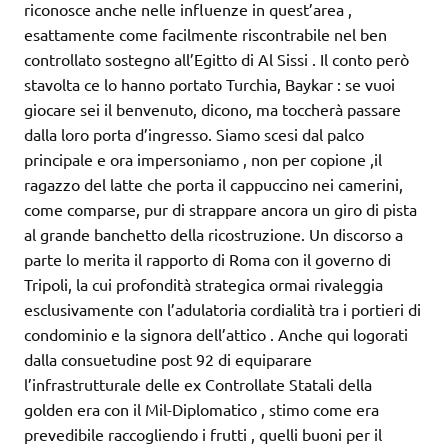
riconosce anche nelle influenze in quest’area ,
esattamente come facilmente riscontrabile nel ben
controllato sostegno all’Egitto di Al Sissi . Il conto però
stavolta ce lo hanno portato Turchia, Baykar : se vuoi
giocare sei il benvenuto, dicono, ma toccherà passare
dalla loro porta d’ingresso. Siamo scesi dal palco
principale e ora impersoniamo , non per copione ,il
ragazzo del latte che porta il cappuccino nei camerini,
come comparse, pur di strappare ancora un giro di pista
al grande banchetto della ricostruzione. Un discorso a
parte lo merita il rapporto di Roma con il governo di
Tripoli, la cui profondità strategica ormai rivaleggia
esclusivamente con l’adulatoria cordialità tra i portieri di
condominio e la signora dell’attico . Anche qui logorati
dalla consuetudine post 92 di equiparare
l’infrastrutturale delle ex Controllate Statali della
golden era con il Mil-Diplomatico , stimo come era
prevedibile raccogliendo i frutti , quelli buoni per il