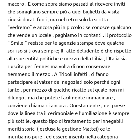
macero . E come sopra siamo passati al ricevere inviti
che somigliano sempre più a quei biglietti da visita
cinesi: dorati fuori, ma nel retro solo la scritta
“vedremo” e ancora più in piccolo : se conosce qualcuno
che vende un locale , paghiamo in contanti . Il protocollo
“ Smile “ resiste per le agenzie stampa dove qualche
sorriso si trova sempre; Il fatto deludente è che rispetto
alla sue entità politiche e mezzo della Libia , l’Italia sia
riuscita per l’ennesima volta di non conservare
nemmeno il mezzo . A Tripoli infatti , ci fanno
partecipare al valzer dei negoziati solo perché ogni
tanto , per mezzo di qualche ricatto sul quale non mi
dilungo , ma che potete facilmente immaginare ,
conviene chiamarci ancora . Onestamente , nel paese
dove la linea tra il cerimoniale e l’umiliazione è sempre
più sottile, questo tipo di trattamento per innegabili
meriti storici ( esclusa la gestione Mattei) ce lo
meritiamo pure , ed essere inseriti nella categoria