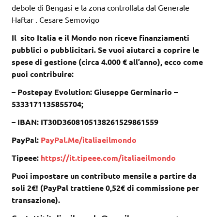
debole di Bengasi e la zona controllata dal Generale
Haftar . Cesare Semovigo
Il sito Italia e il Mondo non riceve finanziamenti
pubblici o pubblicitari. Se vuoi aiutarci a coprire le
spese di gestione (circa 4.000 € all’anno), ecco come
puoi contribuire:
– Postepay Evolution: Giuseppe Germinario –
5333171135855704;
– IBAN: IT30D3608105138261529861559
PayPal:
PayPal.Me/italiaeilmondo
Tipeee:
https://it.tipeee.com/italiaeilmondo
Puoi impostare un contributo mensile a partire da
soli 2€! (PayPal trattiene 0,52€ di commissione per
transazione).