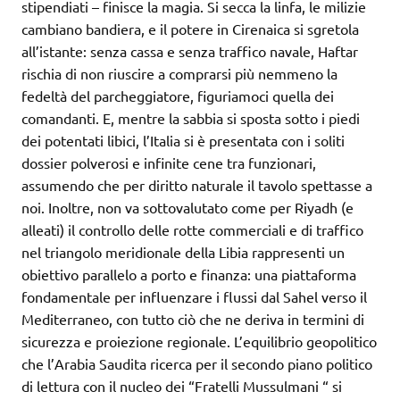
stipendiati – finisce la magia. Si secca la linfa, le milizie
cambiano bandiera, e il potere in Cirenaica si sgretola
all’istante: senza cassa e senza traffico navale, Haftar
rischia di non riuscire a comprarsi più nemmeno la
fedeltà del parcheggiatore, figuriamoci quella dei
comandanti. E, mentre la sabbia si sposta sotto i piedi
dei potentati libici, l’Italia si è presentata con i soliti
dossier polverosi e infinite cene tra funzionari,
assumendo che per diritto naturale il tavolo spettasse a
noi. Inoltre, non va sottovalutato come per Riyadh (e
alleati) il controllo delle rotte commerciali e di traffico
nel triangolo meridionale della Libia rappresenti un
obiettivo parallelo a porto e finanza: una piattaforma
fondamentale per influenzare i flussi dal Sahel verso il
Mediterraneo, con tutto ciò che ne deriva in termini di
sicurezza e proiezione regionale. L’equilibrio geopolitico
che l’Arabia Saudita ricerca per il secondo piano politico
di lettura con il nucleo dei “Fratelli Mussulmani “ si