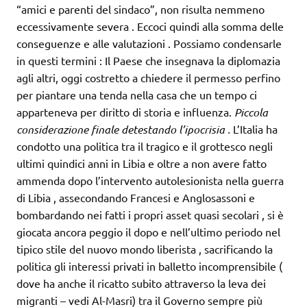
“amici e parenti del sindaco”, non risulta nemmeno
eccessivamente severa . Eccoci quindi alla somma delle
conseguenze e alle valutazioni . Possiamo condensarle
in questi termini : Il Paese che insegnava la diplomazia
agli altri, oggi costretto a chiedere il permesso perfino
per piantare una tenda nella casa che un tempo ci
apparteneva per diritto di storia e influenza.
Piccola
considerazione finale detestando l’ipocrisia .
L’Italia ha
condotto una politica tra il tragico e il grottesco negli
ultimi quindici anni in Libia e oltre a non avere fatto
ammenda dopo l’intervento autolesionista nella guerra
di Libia , assecondando Francesi e Anglosassoni e
bombardando nei fatti i propri asset quasi secolari , si è
giocata ancora peggio il dopo e nell’ultimo periodo nel
tipico stile del nuovo mondo liberista , sacrificando la
politica gli interessi privati in balletto incomprensibile (
dove ha anche il ricatto subito attraverso la leva dei
migranti – vedi Al-Masri) tra il Governo sempre più