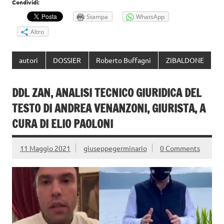
Condividi:
Stampa
WhatsApp
Altro
autori
DOSSIER
Roberto Buffagni
ZIBALDONE
DDL ZAN, ANALISI TECNICO GIURIDICA DEL
TESTO DI ANDREA VENANZONI, GIURISTA, A
CURA DI ELIO PAOLONI
11 Maggio 2021
giuseppegerminario
0 Comments