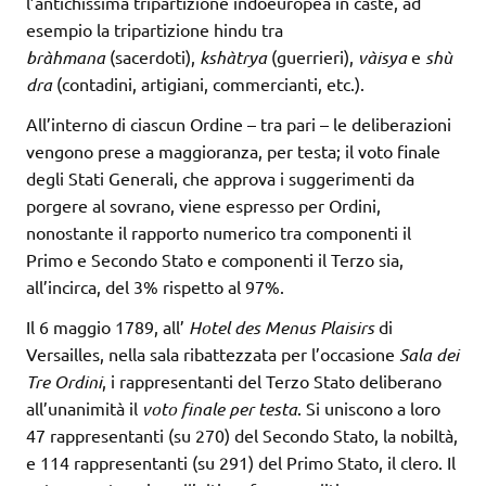
l’antichissima tripartizione indoeuropea in caste, ad
esempio la tripartizione hindu tra
bràhmana
(sacerdoti),
kshàtrya
(guerrieri),
vàisya
e
shù
dra
(contadini, artigiani, commercianti, etc.).
All’interno di ciascun Ordine – tra pari – le deliberazioni
vengono prese a maggioranza, per testa; il voto finale
degli Stati Generali, che approva i suggerimenti da
porgere al sovrano, viene espresso per Ordini,
nonostante il rapporto numerico tra componenti il
Primo e Secondo Stato e componenti il Terzo sia,
all’incirca, del 3% rispetto al 97%.
Il 6 maggio 1789, all’
Hotel des Menus Plaisirs
di
Versailles, nella sala ribattezzata per l’occasione
Sala dei
Tre Ordini
, i rappresentanti del Terzo Stato deliberano
all’unanimità il
voto finale per testa
. Si uniscono a loro
47 rappresentanti (su 270) del Secondo Stato, la nobiltà,
e 114 rappresentanti (su 291) del Primo Stato, il clero. Il