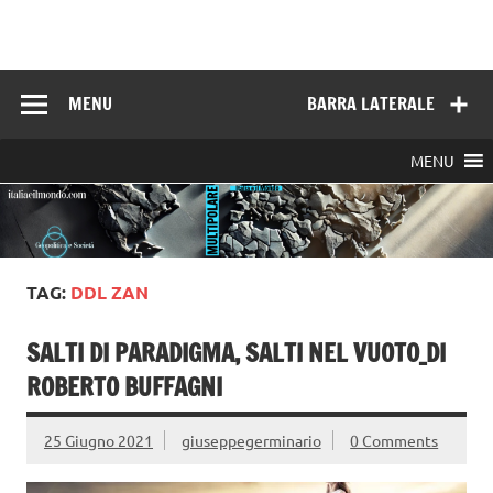
Skip
to
Italia e il mondo
content
MENU
BARRA LATERALE
MENU
TAG:
DDL ZAN
SALTI DI PARADIGMA, SALTI NEL VUOTO_DI
ROBERTO BUFFAGNI
25 Giugno 2021
giuseppegerminario
0 Comments