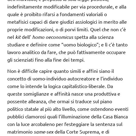
indefinitamente modificabile per via procedurale, e alla
quale è proibito rifarsi a fondamenti valoriali o
metafisici capaci di dare giudizi assiologici in merito alle
proprie modificazioni, o di porvi limiti. Quel che non c’è
nel
kit
dell’
homo oeconomicus
spetta alla scienza
studiare e definire come “uomo biologico”; e lì c’è tanto
lavoro analitico da fare, che può fattivamente occupare
gli scienziati fino alla fine dei tempi.
Non è difficile capire quanto simili e affini siano il
concetto di uomo-individuo autocreatore e l’individuo
come lo intende la logica capitalistico-liberale. Da
queste somiglianze e affinità nasce una produttiva e
possente alleanza, che ormai si traduce sul piano
politico statale al più alto livello, come ostendono eventi
pubblici clamorosi quali l’illuminazione della Casa Bianca
con la luce arcobaleno per festeggiare la sentenza sul
matrimonio
same-sex
della Corte Suprema, e di