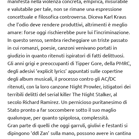
manifesta nella violenza concreta, empirica, misurabile
e valutabile per tale, non se rimane una espressione
concettuale e filosofica controversa. Diceva Karl Kraus
che l’odio deve rendere produttivi, altrimenti è meglio
amare: forse oggi rischierebbe pure lui l’incriminazione.
In questo senso, sembra riecheggiare un triste passato
in cui romanzi, poesie, canzoni venivano portati in
giudizio in quanto ritenuti ispiratori di fatti delittuosi.
Gli anni grigi e preoccupanti di Tipper Gore, della PMRC,
degli adesivi ‘explicit lyrics’ appuntati sulle copertine
degli album musicali, il processo contro gli AC/DC
ritenuti, con la loro canzone Night Prowler, istigatori dei
terribili delitti del serial killer The Night Stalker, al
secolo Richard Ramirez. Un pernicioso puritanesimo di
Stato pronto a far soccombere sotto il suo maglio
qualunque, per quanto spigolosa, complessità.
Gran parte di quelli che oggi garruli, giulivi e festanti si
dipingono ‘ddl Zan’ sulla mano, possono avere in cantina