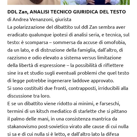
DDL Zan, ANALISI TECNICO GIURIDICA DEL TESTO
di Andrea Venanzoni, giurista
La polarizzazione del dibattito sul ddl Zan sembra aver
eradicato qualunque ipotesi di analisi seria, e tecnica, sul
testo: è scomparsa – sommersa da accuse di omofobia,
da un lato, e di distruzione della famiglia, dall’altro, di
razzismo e odio elevato a sistema versus limitazione
della libertà di espressione – la possibilità di riflettere
sine ira et studio sugli eventuali problemi che quel testo
di legge potrebbe ingenerare laddove approvato.
Si sono costituiti due fronti, contrapposti, irriducibili alla
discussione tra loro.
E se un dibattito viene ridotto ai minimi, e farseschi,
termini di un kitsch mediatico di starlette che si pittano
il palmo delle mani, in una consistenza mantrica da
stakanovismo post-sovietico virato alle cause di cui nulla
si sa e di cui nulla si è letto, e dall’altro lato la difesa