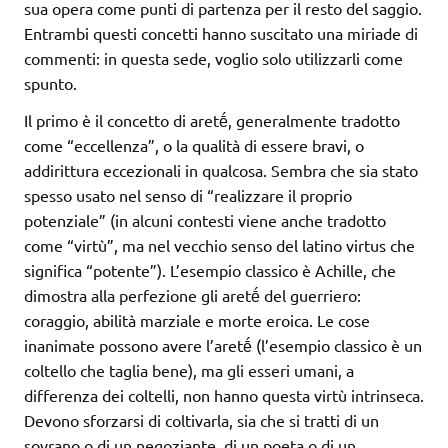
sua opera come punti di partenza per il resto del saggio.
Entrambi questi concetti hanno suscitato una miriade di
commenti: in questa sede, voglio solo utilizzarli come
spunto.
Il primo è il concetto di aretḗ, generalmente tradotto
come “eccellenza”, o la qualità di essere bravi, o
addirittura eccezionali in qualcosa. Sembra che sia stato
spesso usato nel senso di “realizzare il proprio
potenziale” (in alcuni contesti viene anche tradotto
come “virtù”, ma nel vecchio senso del latino virtus che
significa “potente”). L’esempio classico è Achille, che
dimostra alla perfezione gli aretḗ del guerriero:
coraggio, abilità marziale e morte eroica. Le cose
inanimate possono avere l’aretḗ (l’esempio classico è un
coltello che taglia bene), ma gli esseri umani, a
differenza dei coltelli, non hanno questa virtù intrinseca.
Devono sforzarsi di coltivarla, sia che si tratti di un
sovrano o di un negoziante, di un poeta o di un