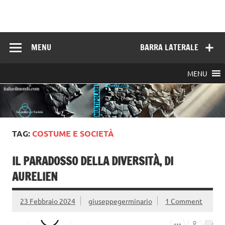
Skip
to
Italia e il mondo
content
MENU
BARRA LATERALE
MENU
TAG:
COSTUME E SOCIETÀ
IL PARADOSSO DELLA DIVERSITÀ, DI
AURELIEN
23 Febbraio 2024
giuseppegerminario
1 Comment