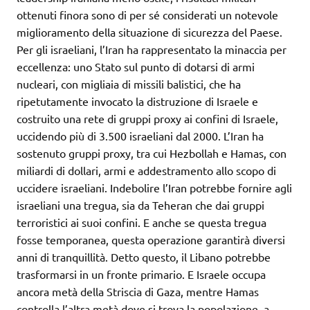
ottenuti finora sono di per sé considerati un notevole
miglioramento della situazione di sicurezza del Paese.
Per gli israeliani, l’Iran ha rappresentato la minaccia per
eccellenza: uno Stato sul punto di dotarsi di armi
nucleari, con migliaia di missili balistici, che ha
ripetutamente invocato la distruzione di Israele e
costruito una rete di gruppi proxy ai confini di Israele,
uccidendo più di 3.500 israeliani dal 2000. L’Iran ha
sostenuto gruppi proxy, tra cui Hezbollah e Hamas, con
miliardi di dollari, armi e addestramento allo scopo di
uccidere israeliani. Indebolire l’Iran potrebbe fornire agli
israeliani una tregua, sia da Teheran che dai gruppi
terroristici ai suoi confini. E anche se questa tregua
fosse temporanea, questa operazione garantirà diversi
anni di tranquillità. Detto questo, il Libano potrebbe
trasformarsi in un fronte primario. E Israele occupa
ancora metà della Striscia di Gaza, mentre Hamas
controlla l’altra metà dove si trova la popolazione, a