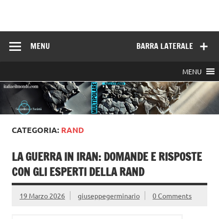
Skip
to
Italia e il mondo
content
MENU
BARRA LATERALE
MENU
CATEGORIA:
RAND
LA GUERRA IN IRAN: DOMANDE E RISPOSTE
CON GLI ESPERTI DELLA RAND
19 Marzo 2026
giuseppegerminario
0 Comments