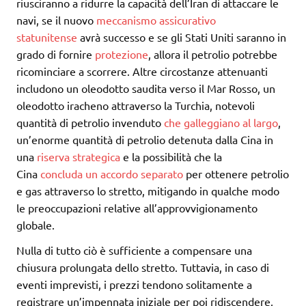
riusciranno a ridurre la capacità dell’Iran di attaccare le
navi, se il nuovo
meccanismo assicurativo
statunitense
avrà successo e se gli Stati Uniti saranno in
grado di fornire
protezione
, allora il petrolio potrebbe
ricominciare a scorrere. Altre circostanze attenuanti
includono un oleodotto saudita verso il Mar Rosso, un
oleodotto iracheno attraverso la Turchia, notevoli
quantità di petrolio invenduto
che galleggiano al largo
,
un’enorme quantità di petrolio detenuta dalla Cina in
una
riserva strategica
e la possibilità che la
Cina
concluda un accordo separato
per ottenere petrolio
e gas attraverso lo stretto, mitigando in qualche modo
le preoccupazioni relative all’approvvigionamento
globale.
Nulla di tutto ciò è sufficiente a compensare una
chiusura prolungata dello stretto. Tuttavia, in caso di
eventi imprevisti, i prezzi tendono solitamente a
registrare un’impennata iniziale per poi ridiscendere,