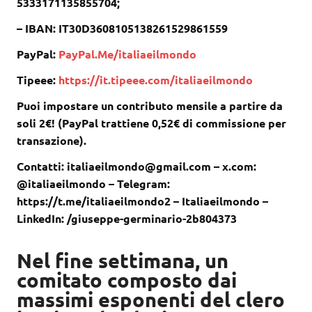
5333171135855704;
– IBAN: IT30D3608105138261529861559
PayPal:
PayPal.Me/italiaeilmondo
Tipeee:
https://it.tipeee.com/italiaeilmondo
Puoi impostare un contributo mensile a partire da
soli 2€! (PayPal trattiene 0,52€ di commissione per
transazione).
Contatti: italiaeilmondo@gmail.com – x.com:
@italiaeilmondo – Telegram:
https://t.me/italiaeilmondo2 – Italiaeilmondo –
LinkedIn: /giuseppe-germinario-2b804373
Nel fine settimana, un
comitato composto dai
massimi esponenti del clero