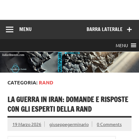
Skip
to
Italia e il mondo
content
MENU
BARRA LATERALE
MENU
CATEGORIA:
RAND
LA GUERRA IN IRAN: DOMANDE E RISPOSTE
CON GLI ESPERTI DELLA RAND
19 Marzo 2026
giuseppegerminario
0 Comments