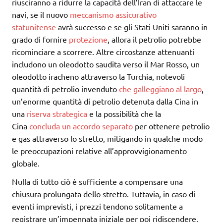
riusciranno a ridurre la capacità dell’Iran di attaccare le
navi, se il nuovo
meccanismo assicurativo
statunitense
avrà successo e se gli Stati Uniti saranno in
grado di fornire
protezione
, allora il petrolio potrebbe
ricominciare a scorrere. Altre circostanze attenuanti
includono un oleodotto saudita verso il Mar Rosso, un
oleodotto iracheno attraverso la Turchia, notevoli
quantità di petrolio invenduto
che galleggiano al largo
,
un’enorme quantità di petrolio detenuta dalla Cina in
una
riserva strategica
e la possibilità che la
Cina
concluda un accordo separato
per ottenere petrolio
e gas attraverso lo stretto, mitigando in qualche modo
le preoccupazioni relative all’approvvigionamento
globale.
Nulla di tutto ciò è sufficiente a compensare una
chiusura prolungata dello stretto. Tuttavia, in caso di
eventi imprevisti, i prezzi tendono solitamente a
registrare un’impennata iniziale per poi ridiscendere,