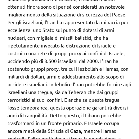
ottenuti finora sono di per sé considerati un notevole
miglioramento della situazione di sicurezza del Paese.
Per gli israeliani, l’Iran ha rappresentato la minaccia per
eccellenza: uno Stato sul punto di dotarsi di armi
nucleari, con migliaia di missili balistici, che ha
ripetutamente invocato la distruzione di Israele e
costruito una rete di gruppi proxy ai confini di Israele,
uccidendo più di 3.500 israeliani dal 2000. L’Iran ha
sostenuto gruppi proxy, tra cui Hezbollah e Hamas, con
miliardi di dollari, armi e addestramento allo scopo di
uccidere israeliani. Indebolire l’Iran potrebbe fornire agli
israeliani una tregua, sia da Teheran che dai gruppi
terroristici ai suoi confini. E anche se questa tregua
fosse temporanea, questa operazione garantirà diversi
anni di tranquillità. Detto questo, il Libano potrebbe
trasformarsi in un fronte primario. E Israele occupa
ancora metà della Striscia di Gaza, mentre Hamas
controlla l’altra metà dove si trova la popolazione, a