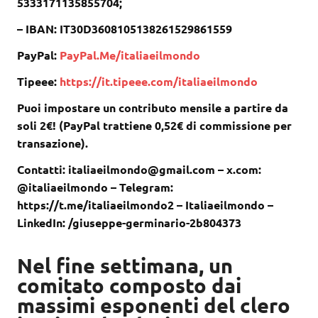
5333171135855704;
– IBAN: IT30D3608105138261529861559
PayPal:
PayPal.Me/italiaeilmondo
Tipeee:
https://it.tipeee.com/italiaeilmondo
Puoi impostare un contributo mensile a partire da
soli 2€! (PayPal trattiene 0,52€ di commissione per
transazione).
Contatti: italiaeilmondo@gmail.com – x.com:
@italiaeilmondo – Telegram:
https://t.me/italiaeilmondo2 – Italiaeilmondo –
LinkedIn: /giuseppe-germinario-2b804373
Nel fine settimana, un
comitato composto dai
massimi esponenti del clero