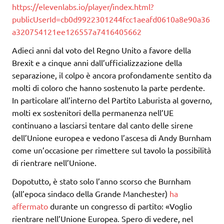
https://elevenlabs.io/player/index.html?
publicUserId=cb0d9922301244fcc1aeafd0610a8e90a36
a320754121ee126557a7416405662
Adieci anni dal voto del Regno Unito a favore della
Brexit e a cinque anni dall’ufficializzazione della
separazione, il colpo è ancora profondamente sentito da
molti di coloro che hanno sostenuto la parte perdente.
In particolare all’interno del Partito Laburista al governo,
molti ex sostenitori della permanenza nell’UE
continuano a lasciarsi tentare dal canto delle sirene
dell’Unione europea e vedono l’ascesa di Andy Burnham
come un’occasione per rimettere sul tavolo la possibilità
di rientrare nell’Unione.
Dopotutto, è stato solo l’anno scorso che Burnham
(all’epoca sindaco della Grande Manchester)
ha
affermato
durante un congresso di partito: «Voglio
rientrare nell’Unione Europea. Spero di vedere, nel