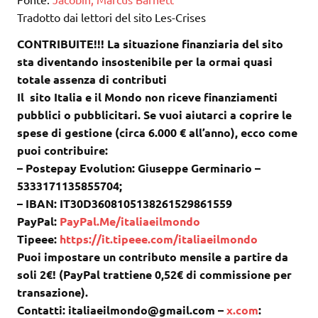
Tradotto dai lettori del sito Les-Crises
CONTRIBUITE!!! La situazione finanziaria del sito
sta diventando insostenibile per la ormai quasi
totale assenza di contributi
Il sito Italia e il Mondo non riceve finanziamenti
pubblici o pubblicitari. Se vuoi aiutarci a coprire le
spese di gestione (circa 6.000 € all’anno), ecco come
puoi contribuire:
– Postepay Evolution: Giuseppe Germinario –
5333171135855704;
– IBAN: IT30D3608105138261529861559
PayPal:
PayPal.Me/italiaeilmondo
Tipeee:
https://it.tipeee.com/italiaeilmondo
Puoi impostare un contributo mensile a partire da
soli 2€! (PayPal trattiene 0,52€ di commissione per
transazione).
Contatti: italiaeilmondo@gmail.com –
x.com
: