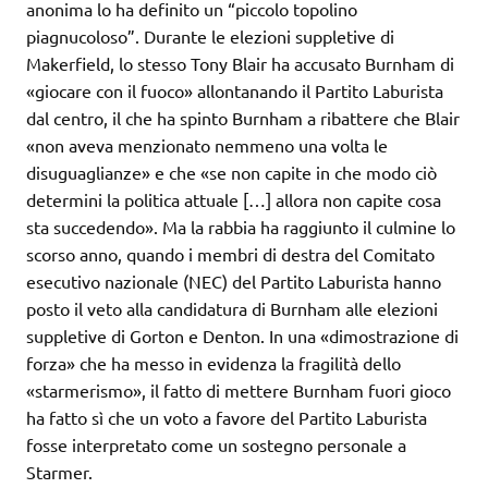
anonima lo ha definito un “piccolo topolino
piagnucoloso”. Durante le elezioni suppletive di
Makerfield, lo stesso Tony Blair ha accusato Burnham di
«giocare con il fuoco» allontanando il Partito Laburista
dal centro, il che ha spinto Burnham a ribattere che Blair
«non aveva menzionato nemmeno una volta le
disuguaglianze» e che «se non capite in che modo ciò
determini la politica attuale […] allora non capite cosa
sta succedendo». Ma la rabbia ha raggiunto il culmine lo
scorso anno, quando i membri di destra del Comitato
esecutivo nazionale (NEC) del Partito Laburista hanno
posto il veto alla candidatura di Burnham alle elezioni
suppletive di Gorton e Denton. In una «dimostrazione di
forza» che ha messo in evidenza la fragilità dello
«starmerismo», il fatto di mettere Burnham fuori gioco
ha fatto sì che un voto a favore del Partito Laburista
fosse interpretato come un sostegno personale a
Starmer.