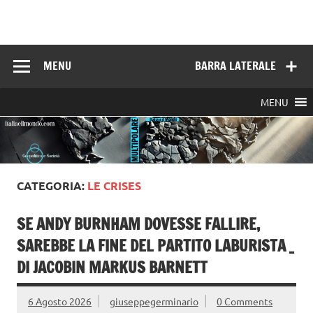
Skip
to
Italia e il mondo
content
MENU
BARRA LATERALE
MENU
CATEGORIA:
LE CRISES
SE ANDY BURNHAM DOVESSE FALLIRE,
SAREBBE LA FINE DEL PARTITO LABURISTA _
DI JACOBIN MARKUS BARNETT
6 Agosto 2026
giuseppegerminario
0 Comments