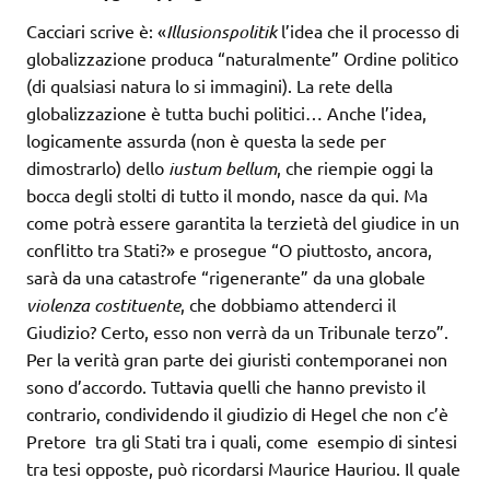
Cacciari scrive è: «
Illusionspolitik
l’idea che il processo di
globalizzazione produca “naturalmente” Ordine politico
(di qualsiasi natura lo si immagini). La rete della
globalizzazione è tutta buchi politici… Anche l’idea,
logicamente assurda (non è questa la sede per
dimostrarlo) dello
iustum bellum
, che riempie oggi la
bocca degli stolti di tutto il mondo, nasce da qui. Ma
come potrà essere garantita la terzietà del giudice in un
conflitto tra Stati?» e prosegue “O piuttosto, ancora,
sarà da una catastrofe “rigenerante” da una globale
violenza costituente
, che dobbiamo attenderci il
Giudizio? Certo, esso non verrà da un Tribunale terzo”.
Per la verità gran parte dei giuristi contemporanei non
sono d’accordo. Tuttavia quelli che hanno previsto il
contrario, condividendo il giudizio di Hegel che non c’è
Pretore tra gli Stati tra i quali, come esempio di sintesi
tra tesi opposte, può ricordarsi Maurice Hauriou. Il quale