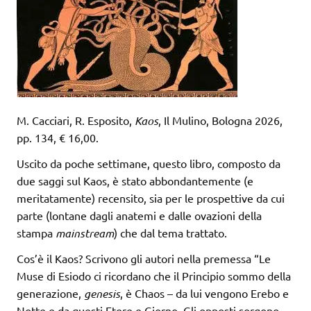
M. Cacciari, R. Esposito,
Kaos
, Il Mulino, Bologna 2026,
pp. 134, € 16,00.
Uscito da poche settimane, questo libro, composto da
due saggi sul Kaos, è stato abbondantemente (e
meritatamente) recensito, sia per le prospettive da cui
parte (lontane dagli anatemi e dalle ovazioni della
stampa
mainstream
) che dal tema trattato.
Cos’è il Kaos? Scrivono gli autori nella premessa “Le
Muse di Esiodo ci ricordano che il Principio sommo della
generazione,
genesis
, è Chaos – da lui vengono Erebo e
Notte e da questi Etere e Giorno. Gli opposti sorgono