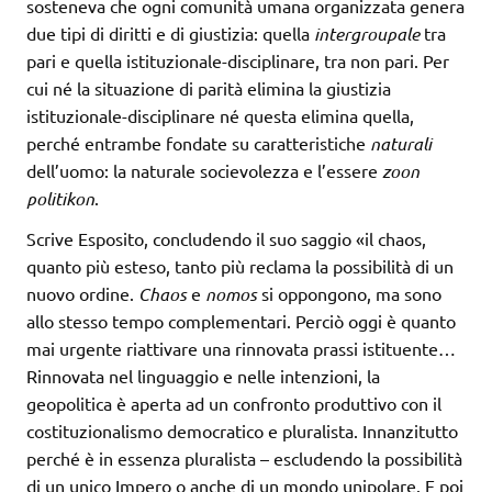
sosteneva che ogni comunità umana organizzata genera
due tipi di diritti e di giustizia: quella
intergroupale
tra
pari e quella istituzionale-disciplinare, tra non pari. Per
cui né la situazione di parità elimina la giustizia
istituzionale-disciplinare né questa elimina quella,
perché entrambe fondate su caratteristiche
naturali
dell’uomo: la naturale socievolezza e l’essere
zoon
politikon
.
Scrive Esposito, concludendo il suo saggio «il chaos,
quanto più esteso, tanto più reclama la possibilità di un
nuovo ordine.
Chaos
e
nomos
si oppongono, ma sono
allo stesso tempo complementari. Perciò oggi è quanto
mai urgente riattivare una rinnovata prassi istituente…
Rinnovata nel linguaggio e nelle intenzioni, la
geopolitica è aperta ad un confronto produttivo con il
costituzionalismo democratico e pluralista. Innanzitutto
perché è in essenza pluralista – escludendo la possibilità
di un unico Impero o anche di un mondo unipolare. E poi