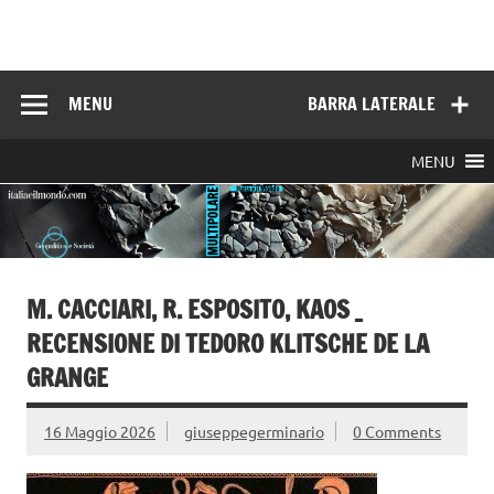
Skip
to
Italia e il mondo
content
MENU
BARRA LATERALE
MENU
M. CACCIARI, R. ESPOSITO, KAOS _
RECENSIONE DI TEDORO KLITSCHE DE LA
GRANGE
16 Maggio 2026
giuseppegerminario
0 Comments