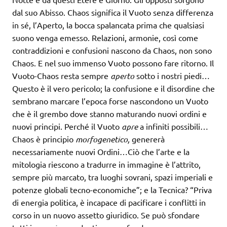
dal suo Abisso. Chaos significa il Vuoto senza differenza
in sé, l’Aperto, la bocca spalancata prima che qualsiasi
suono venga emesso. Relazioni, armonie, così come
contraddizioni e confusioni nascono da Chaos, non sono
Chaos. E nel suo immenso Vuoto possono fare ritorno. Il
Vuoto-Chaos resta sempre
aperto
sotto i nostri piedi…
Questo è il vero pericolo; la confusione e il disordine che
sembrano marcare l’epoca forse nascondono un Vuoto
che è il grembo dove stanno maturando nuovi ordini e
nuovi principi. Perché il Vuoto
apre
a infiniti possibili…
Chaos è principio
morfogenetico,
genererà
necessariamente nuovi Ordini…Ciò che l’arte e la
mitologia riescono a tradurre in immagine è l’attrito,
sempre più marcato, tra luoghi sovrani, spazi imperiali e
potenze globali tecno-economiche”; e la Tecnica? “Priva
di energia politica, è incapace di pacificare i conflitti in
corso in un nuovo assetto giuridico. Se può sfondare