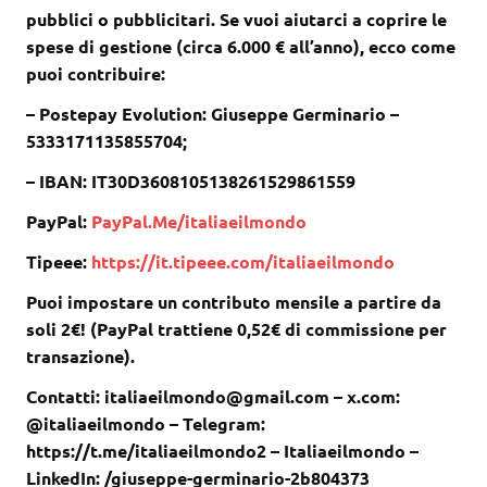
pubblici o pubblicitari. Se vuoi aiutarci a coprire le
spese di gestione (circa 6.000 € all’anno), ecco come
puoi contribuire:
– Postepay Evolution: Giuseppe Germinario –
5333171135855704;
– IBAN: IT30D3608105138261529861559
PayPal:
PayPal.Me/italiaeilmondo
Tipeee:
https://it.tipeee.com/italiaeilmondo
Puoi impostare un contributo mensile a partire da
soli 2€! (PayPal trattiene 0,52€ di commissione per
transazione).
Contatti: italiaeilmondo@gmail.com – x.com:
@italiaeilmondo – Telegram:
https://t.me/italiaeilmondo2 – Italiaeilmondo –
LinkedIn: /giuseppe-germinario-2b804373