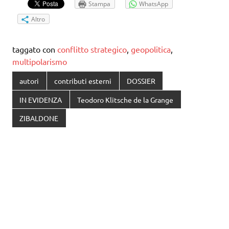
Stampa
WhatsApp
Altro
taggato con
conflitto strategico
,
geopolitica
,
multipolarismo
autori
contributi esterni
DOSSIER
IN EVIDENZA
Teodoro Klitsche de la Grange
ZIBALDONE