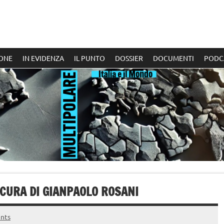
ONE
IN EVIDENZA
IL PUNTO
DOSSIER
DOCUMENTI
PODC
CURA DI GIANPAOLO ROSANI
nts