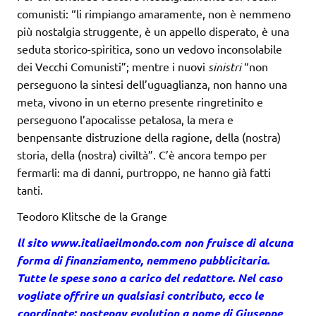
comunisti: “li rimpiango amaramente, non è nemmeno
più nostalgia struggente, è un appello disperato, è una
seduta storico-spiritica, sono un vedovo inconsolabile
dei Vecchi Comunisti”; mentre i nuovi
sinistri
“non
perseguono la sintesi dell’uguaglianza, non hanno una
meta, vivono in un eterno presente ringretinito e
perseguono l’apocalisse petalosa, la mera e
benpensante distruzione della ragione, della (nostra)
storia, della (nostra) civiltà”. C’è ancora tempo per
fermarli: ma di danni, purtroppo, ne hanno già fatti
tanti.
Teodoro Klitsche de la Grange
ll sito www.italiaeilmondo.com non fruisce di alcuna
forma di finanziamento, nemmeno pubblicitaria.
Tutte le spese sono a carico del redattore. Nel caso
vogliate offrire un qualsiasi contributo, ecco le
coordinate: postepay evolution a nome di Giuseppe