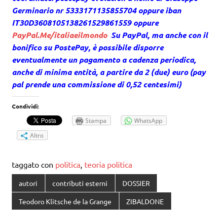
Germinario nr 5333171135855704 oppure iban
IT30D3608105138261529861559 oppure
PayPal.Me/italiaeilmondo
Su PayPal, ma anche con il
bonifico su PostePay, è possibile disporre
eventualmente un pagamento a cadenza periodica,
anche di minima entità, a partire da 2 (due) euro (pay
pal prende una commissione di 0,52 centesimi)
Condividi:
Stampa
WhatsApp
Altro
taggato con
politica
,
teoria politica
autori
contributi esterni
DOSSIER
Teodoro Klitsche de la Grange
ZIBALDONE