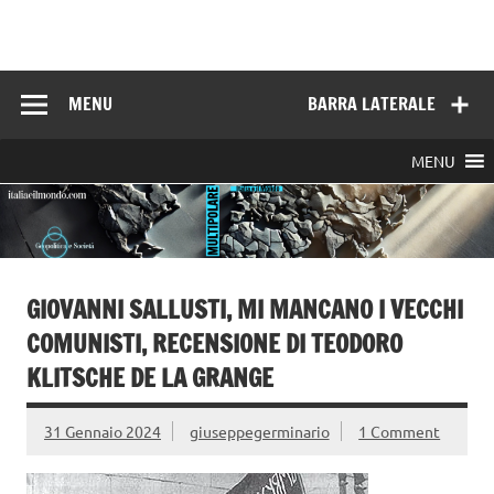
Skip
to
Italia e il mondo
content
MENU
BARRA LATERALE
MENU
GIOVANNI SALLUSTI, MI MANCANO I VECCHI
COMUNISTI, RECENSIONE DI TEODORO
KLITSCHE DE LA GRANGE
31 Gennaio 2024
giuseppegerminario
1 Comment