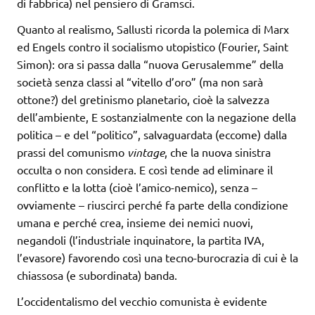
di fabbrica) nel pensiero di Gramsci.
Quanto al realismo, Sallusti ricorda la polemica di Marx
ed Engels contro il socialismo utopistico (Fourier, Saint
Simon): ora si passa dalla “nuova Gerusalemme” della
società senza classi al “vitello d’oro” (ma non sarà
ottone?) del gretinismo planetario, cioè la salvezza
dell’ambiente, E sostanzialmente con la negazione della
politica – e del “politico”, salvaguardata (eccome) dalla
prassi del comunismo
vintage
, che la nuova sinistra
occulta o non considera. E così tende ad eliminare il
conflitto e la lotta (cioè l’amico-nemico), senza –
ovviamente – riuscirci perché fa parte della condizione
umana e perché crea, insieme dei nemici nuovi,
negandoli (l’industriale inquinatore, la partita IVA,
l’evasore) favorendo così una tecno-burocrazia di cui è la
chiassosa (e subordinata) banda.
L’occidentalismo del vecchio comunista è evidente