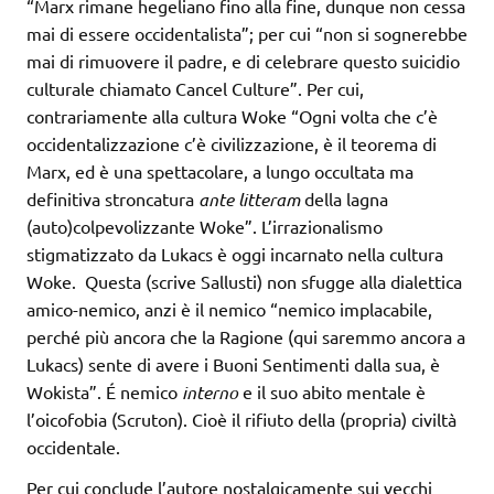
“Marx rimane hegeliano fino alla fine, dunque non cessa
mai di essere occidentalista”; per cui “non si sognerebbe
mai di rimuovere il padre, e di celebrare questo suicidio
culturale chiamato Cancel Culture”. Per cui,
contrariamente alla cultura Woke “Ogni volta che c’è
occidentalizzazione c’è civilizzazione, è il teorema di
Marx, ed è una spettacolare, a lungo occultata ma
definitiva stroncatura
ante litteram
della lagna
(auto)colpevolizzante Woke”. L’irrazionalismo
stigmatizzato da Lukacs è oggi incarnato nella cultura
Woke. Questa (scrive Sallusti) non sfugge alla dialettica
amico-nemico, anzi è il nemico “nemico implacabile,
perché più ancora che la Ragione (qui saremmo ancora a
Lukacs) sente di avere i Buoni Sentimenti dalla sua, è
Wokista”. É nemico
interno
e il suo abito mentale è
l’oicofobia (Scruton). Cioè il rifiuto della (propria) civiltà
occidentale.
Per cui conclude l’autore nostalgicamente sui vecchi