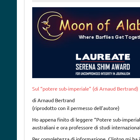
Sul “potere sub-imperiale” (di Arnaud Bertrand)
di Arnaud Bertrand
(riprodotto con il permesso dell’autore)
Ho appena finito di leggere “Potere sub-imperiale
australiani e ora professore di studi internazional
Per completezza di informazione, Clinton mi ha inv