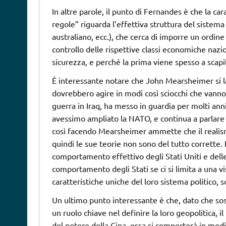
In altre parole, il punto di Fernandes è che la car
regole” riguarda l’effettiva struttura del sistem
australiano, ecc.), che cerca di imporre un ordine
controllo delle rispettive classi economiche nazi
sicurezza, e perché la prima viene spesso a scapi
È interessante notare che John Mearsheimer si lam
dovrebbero agire in modi così sciocchi che vanno
guerra in Iraq, ha messo in guardia per molti anni
avessimo ampliato la NATO, e continua a parlare c
così facendo Mearsheimer ammette che il realism
quindi le sue teorie non sono del tutto corrette.
comportamento effettivo degli Stati Uniti e delle
comportamento degli Stati se ci si limita a una v
caratteristiche uniche del loro sistema politico, 
Un ultimo punto interessante è che, dato che sost
un ruolo chiave nel definire la loro geopolitica, i
del potere della Cina, essa si comporterà in modi 