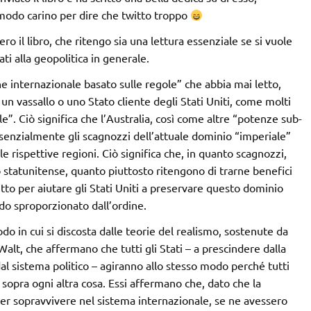
modo carino per dire che twitto troppo
 il libro, che ritengo sia una lettura essenziale se si vuole
ati alla geopolitica in generale.
dine internazionale basato sulle regole” che abbia mai letto,
un vassallo o uno Stato cliente degli Stati Uniti, come molti
. Ciò significa che l’Australia, così come altre “potenze sub-
ssenzialmente gli scagnozzi dell’attuale dominio “imperiale”
lle rispettive regioni. Ciò significa che, in quanto scagnozzi,
statunitense, quanto piuttosto ritengono di trarne benefici
utto per aiutare gli Stati Uniti a preservare questo dominio
do sproporzionato dall’ordine.
odo in cui si discosta dalle teorie del realismo, sostenute da
, che affermano che tutti gli Stati – a prescindere dalla
 dal sistema politico – agiranno allo stesso modo perché tutti
 sopra ogni altra cosa. Essi affermano che, dato che la
er sopravvivere nel sistema internazionale, se ne avessero