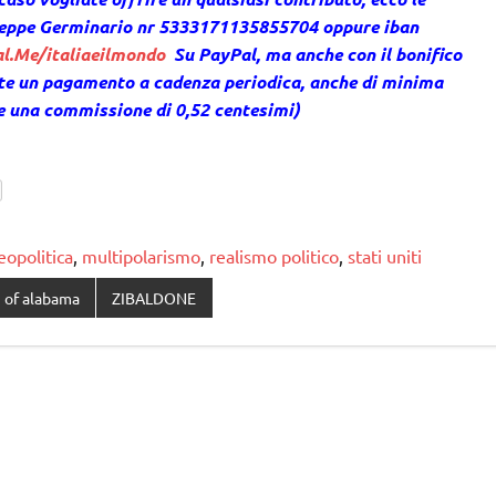
useppe Germinario nr 5333171135855704 oppure iban
l.Me/italiaeilmondo
Su PayPal, ma anche con il bonifico
nte un pagamento a cadenza periodica, anche di minima
de una commissione di 0,52 centesimi)
eopolitica
,
multipolarismo
,
realismo politico
,
stati uniti
 of alabama
ZIBALDONE