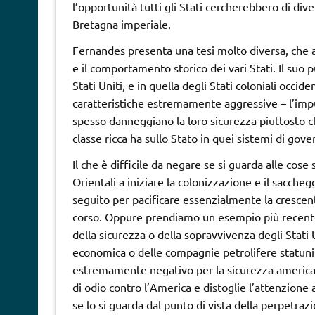
l’opportunità tutti gli Stati cercherebbero di div
Bretagna imperiale.
Fernandes presenta una tesi molto diversa, che
e il comportamento storico dei vari Stati. Il suo p
Stati Uniti, e in quella degli Stati coloniali occi
caratteristiche estremamente aggressive – l’impul
spesso danneggiano la loro sicurezza piuttosto ch
classe ricca ha sullo Stato in quei sistemi di gove
Il che è difficile da negare se si guarda alle cos
Orientali a iniziare la colonizzazione e il sacchegg
seguito per pacificare essenzialmente la crescent
corso. Oppure prendiamo un esempio più recente: 
della sicurezza o della sopravvivenza degli Stati
economica o delle compagnie petrolifere statunite
estremamente negativo per la sicurezza americ
di odio contro l’America e distoglie l’attenzione
se lo si guarda dal punto di vista della perpetra