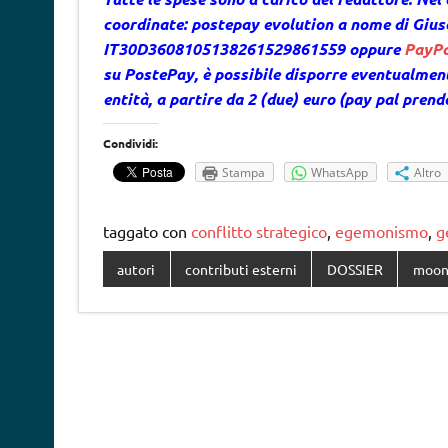
coordinate: postepay evolution a nome di Gi
IT30D3608105138261529861559 oppure
PayPa
su PostePay, è possibile disporre eventualme
entità, a partire da 2 (due) euro (pay pal pren
Condividi:
Stampa
WhatsApp
Altro
taggato con
conflitto strategico
,
egemonismo
,
g
autori
contributi esterni
DOSSIER
moon