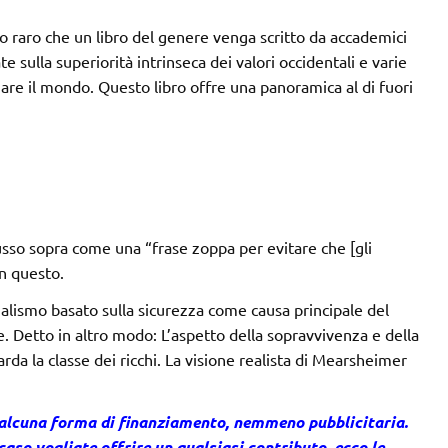
ppo raro che un libro del genere venga scritto da accademici
te sulla superiorità intrinseca dei valori occidentali e varie
e il mondo. Questo libro offre una panoramica al di fuori
usso sopra come una “frase zoppa per evitare che [gli
in questo.
alismo basato sulla sicurezza come causa principale del
. Detto in altro modo: L’aspetto della sopravvivenza e della
arda la classe dei ricchi. La visione realista di Mearsheimer
 alcuna forma di finanziamento, nemmeno pubblicitaria.
caso vogliate offrire un qualsiasi contributo, ecco le