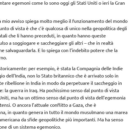
entare egemoni come lo sono oggi gli Stati Uniti o ieri la Gran
 a mio avviso spiega molto meglio il funzionamento del mondo
unto di vista è che c’è qualcosa di unico nella geopolitica degli
dentali che li hanno preceduti, in quanto hanno queste
so a soggiogare e saccheggiare gli altri – che in realtà
e salvaguardarla. E lo spiega con l’indebito potere che la
rno.
e storicamente: per esempio, è stata la Compagnia delle Indie
io dell’India, non lo Stato britannico che è arrivato solo in
e ribellione in India in modo da perpetuare il saccheggio in
la guerra in Iraq. Ha pochissimo senso dal punto di vista
 Uniti, ma ha un ottimo senso dal punto di vista dell’egemonia
nsi. O ancora l’attuale conflitto a Gaza, che è
ana, in quanto genera in tutto il mondo musulmano una marea
 americana da sfide geopolitiche più importanti. Ma ha senso
zione di un sistema egemonico.