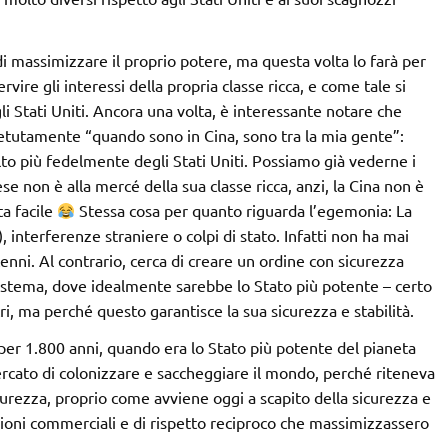
i massimizzare il proprio potere, ma questa volta lo farà per
vire gli interessi della propria classe ricca, e come tale si
Stati Uniti. Ancora una volta, è interessante notare che
tutamente “quando sono in Cina, sono tra la mia gente”:
to più fedelmente degli Stati Uniti. Possiamo già vederne i
e non è alla mercé della sua classe ricca, anzi, la Cina non è
a facile
Stessa cosa per quanto riguarda l’egemonia: La
, interferenze straniere o colpi di stato. Infatti non ha mai
cenni. Al contrario, cerca di creare un ordine con sicurezza
 sistema, dove idealmente sarebbe lo Stato più potente – certo
i, ma perché questo garantisce la sua sicurezza e stabilità.
per 1.800 anni, quando era lo Stato più potente del pianeta
ercato di colonizzare e saccheggiare il mondo, perché riteneva
curezza, proprio come avviene oggi a scapito della sicurezza e
zioni commerciali e di rispetto reciproco che massimizzassero