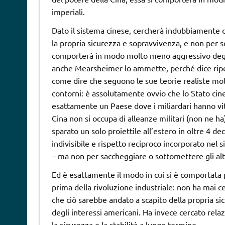
imperiali.
Dato il sistema cinese, cercherà indubbiamente d
la propria sicurezza e sopravvivenza, e non per ser
comporterà in modo molto meno aggressivo degli 
anche Mearsheimer lo ammette, perché dice ripe
come dire che seguono le sue teorie realiste mol
contorni: è assolutamente ovvio che lo Stato cines
esattamente un Paese dove i miliardari hanno vit
Cina non si occupa di alleanze militari (non ne ha)
sparato un solo proiettile all’estero in oltre 4 de
indivisibile e rispetto reciproco incorporato nel
– ma non per saccheggiare o sottomettere gli altr
Ed è esattamente il modo in cui si è comportata 
prima della rivoluzione industriale: non ha mai c
che ciò sarebbe andato a scapito della propria si
degli interessi americani. Ha invece cercato rela
la sicurezza e la stabilità a lungo termine.