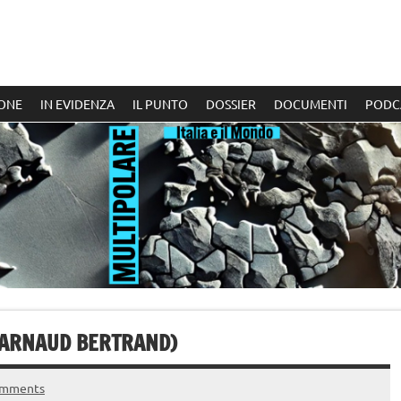
ONE
IN EVIDENZA
IL PUNTO
DOSSIER
DOCUMENTI
PODC
I ARNAUD BERTRAND)
omments