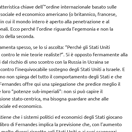
atteristica chiave dell'”ordine internazionale basato sulle
a sociale ed economico americano (o britannico, francese,
 in cui il mondo intero è aperto alla penetrazione e al
onali. Ecco perché l’ordine riguarda l’egemonia e non la
to della seconda.
enta spesso, se lo si ascolta: “Perché gli Stati Uniti
 contro le mie teorie realiste?”. Si è opposto fermamente alla
 dal rischio di uno scontro con la Russia in Ucraina se
ontro l’inequivocabile sostegno degli Stati Uniti a Israele. E
o non spiega del tutto il comportamento degli Stati e che
 Fernandes offre qui una spiegazione che predice meglio il
 loro “potenze sub-imperiali”: non si può capire il
isione stato-centrica, ma bisogna guardare anche alle
sociale ed economico.
iene che i sistemi politici ed economici degli Stati giocano
l libro di Fernandes implica la previsione che, con l’aumento
molto diversi rispetto agli Stati Uniti e ai suoi scagnozzi