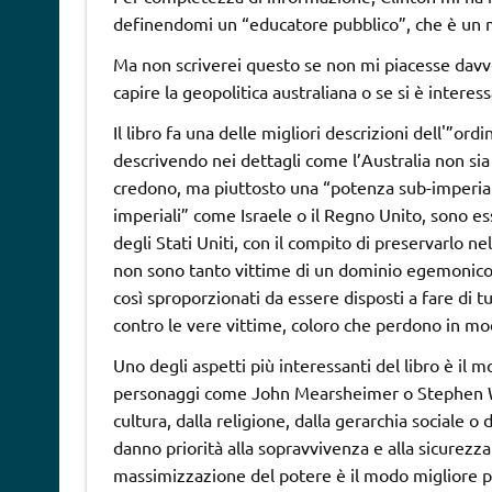
definendomi un “educatore pubblico”, che è un 
Ma non scriverei questo se non mi piacesse davvero
capire la geopolitica australiana o se si è interess
Il libro fa una delle migliori descrizioni dell'”or
descrivendo nei dettagli come l’Australia non sia 
credono, ma piuttosto una “potenza sub-imperiale”
imperiali” come Israele o il Regno Unito, sono e
degli Stati Uniti, con il compito di preservarlo ne
non sono tanto vittime di un dominio egemonico 
così sproporzionati da essere disposti a fare di t
contro le vere vittime, coloro che perdono in mo
Uno degli aspetti più interessanti del libro è il m
personaggi come John Mearsheimer o Stephen Walt
cultura, dalla religione, dalla gerarchia sociale o
danno priorità alla sopravvivenza e alla sicurezza
massimizzazione del potere è il modo migliore p