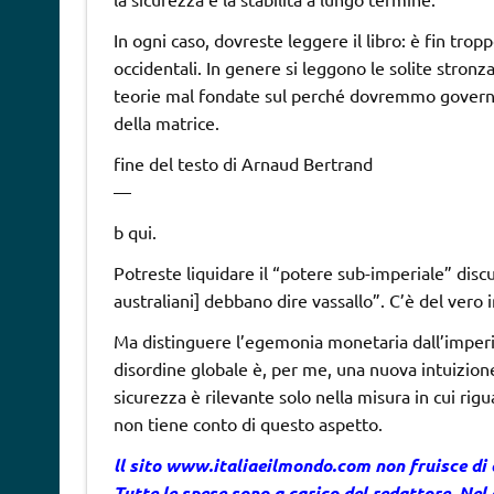
In ogni caso, dovreste leggere il libro: è fin tro
occidentali. In genere si leggono le solite stronza
teorie mal fondate sul perché dovremmo governar
della matrice.
fine del testo di Arnaud Bertrand
—
b qui.
Potreste liquidare il “potere sub-imperiale” disc
australiani] debbano dire vassallo”. C’è del vero 
Ma distinguere l’egemonia monetaria dall’imperi
disordine globale è, per me, una nuova intuizione
sicurezza è rilevante solo nella misura in cui rigu
non tiene conto di questo aspetto.
ll sito www.italiaeilmondo.com non fruisce di
Tutte le spese sono a carico del redattore. Nel 