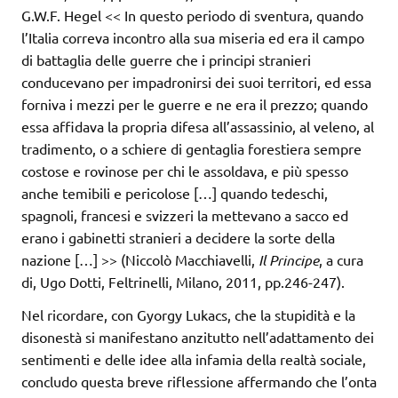
G.W.F. Hegel << In questo periodo di sventura, quando
l’Italia correva incontro alla sua miseria ed era il campo
di battaglia delle guerre che i principi stranieri
conducevano per impadronirsi dei suoi territori, ed essa
forniva i mezzi per le guerre e ne era il prezzo; quando
essa affidava la propria difesa all’assassinio, al veleno, al
tradimento, o a schiere di gentaglia forestiera sempre
costose e rovinose per chi le assoldava, e più spesso
anche temibili e pericolose […] quando tedeschi,
spagnoli, francesi e svizzeri la mettevano a sacco ed
erano i gabinetti stranieri a decidere la sorte della
nazione […] >> (Niccolò Macchiavelli,
Il Principe
, a cura
di, Ugo Dotti, Feltrinelli, Milano, 2011, pp.246-247).
Nel ricordare, con Gyorgy Lukacs, che la stupidità e la
disonestà si manifestano anzitutto nell’adattamento dei
sentimenti e delle idee alla infamia della realtà sociale,
concludo questa breve riflessione affermando che l’onta