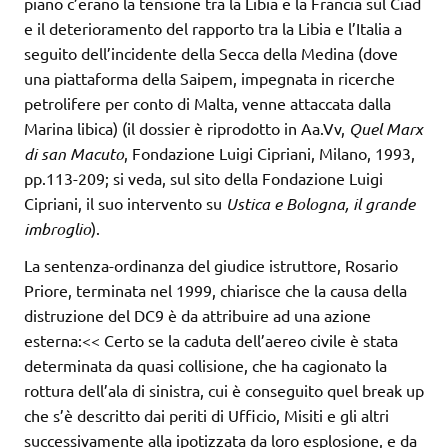
piano c’erano la tensione tra la Libia e la Francia sul Ciad
e il deterioramento del rapporto tra la Libia e l’Italia a
seguito dell’incidente della Secca della Medina (dove
una piattaforma della Saipem, impegnata in ricerche
petrolifere per conto di Malta, venne attaccata dalla
Marina libica) (il dossier è riprodotto in Aa.Vv,
Quel Marx
di san Macuto
, Fondazione Luigi Cipriani, Milano, 1993,
pp.113-209; si veda, sul sito della Fondazione Luigi
Cipriani, il suo intervento su
Ustica e Bologna, il grande
imbroglio
).
La sentenza-ordinanza del giudice istruttore, Rosario
Priore, terminata nel 1999, chiarisce che la causa della
distruzione del DC9 è da attribuire ad una azione
esterna:<< Certo se la caduta dell’aereo civile è stata
determinata da quasi collisione, che ha cagionato la
rottura dell’ala di sinistra, cui è conseguito quel break up
che s’è descritto dai periti di Ufficio, Misiti e gli altri
successivamente alla ipotizzata da loro esplosione, e da