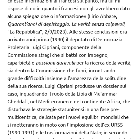
chiesto informazioni ai francesi sul punto, ma lui mi
rispose di no in quanto i francesi non gli avrebbero dato
alcuna spiegazione o informazione» (Lirio Abbate,
Quarant’anni di depistaggio. La verità senza colpevoli
,
“La Repubblica”, 2/9/2023). Alle stesse conclusioni era
arrivato anni prima (1990) il deputato di Democrazia
Proletaria Luigi Cipriani, componente della
Commissione stragi che si batté con impegno,
caparbietà e
passione durevole
per la ricerca della verità,
sia dentro la Commissione che fuori, incontrando
grande difficoltà insieme all’amarezza della solitudine
della sua ricerca. Luigi Cipriani produsse un dossier sul
caso, inquadrando il ruolo della Libia di Mu’ammar
Gheddafi, nel Mediterraneo e nel continente Africa, che
disturbava le strategie statunitensi in una fase pre-
multicentrica, delicata per i nuovi equilibri mondiali che
si metteranno in moto con l’implosione dell’ex URSS
(1990-1991) e le trasformazioni della Nato; in secondo