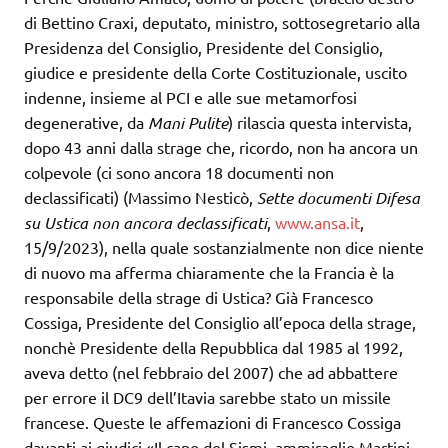
di Bettino Craxi, deputato, ministro, sottosegretario alla
Presidenza del Consiglio, Presidente del Consiglio,
giudice e presidente della Corte Costituzionale, uscito
indenne, insieme al PCI e alle sue metamorfosi
degenerative, da
Mani Pulite
) rilascia questa intervista,
dopo 43 anni dalla strage che, ricordo, non ha ancora un
colpevole (ci sono ancora 18 documenti non
declassificati) (Massimo Nesticò,
Sette documenti Difesa
su Ustica non
ancora declassificati
,
www.ansa.it
,
15/9/2023), nella quale sostanzialmente non dice niente
di nuovo ma afferma chiaramente che la Francia è la
responsabile della strage di Ustica? Già Francesco
Cossiga, Presidente del Consiglio all’epoca della strage,
nonchè Presidente della Repubblica dal 1985 al 1992,
aveva detto (nel febbraio del 2007) che ad abbattere
per errore il DC9 dell’Itavia sarebbe stato un missile
francese. Queste le affemazioni di Francesco Cossiga
davanti ai giudici «Il capo del Sismi, ammiraglio Martini,