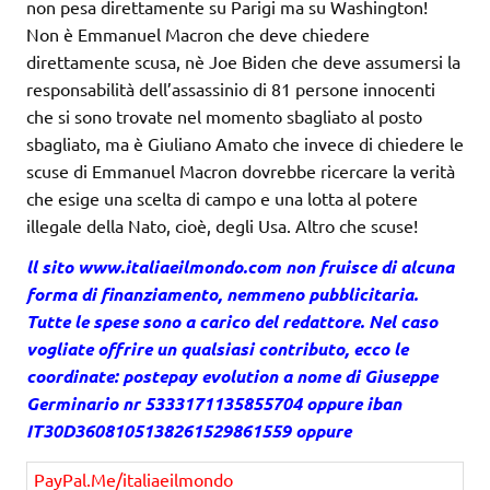
non pesa direttamente su Parigi ma su Washington!
Non è Emmanuel Macron che deve chiedere
direttamente scusa, nè Joe Biden che deve assumersi la
responsabilità dell’assassinio di 81 persone innocenti
che si sono trovate nel momento sbagliato al posto
sbagliato, ma è Giuliano Amato che invece di chiedere le
scuse di Emmanuel Macron dovrebbe ricercare la verità
che esige una scelta di campo e una lotta al potere
illegale della Nato, cioè, degli Usa. Altro che scuse!
ll sito
www.italiaeilmondo.com
non fruisce di alcuna
forma di finanziamento, nemmeno pubblicitaria.
Tutte le spese sono a carico del redattore. Nel caso
vogliate offrire un qualsiasi contributo, ecco le
coordinate: postepay evolution a nome di Giuseppe
Germinario nr 5333171135855704 oppure iban
IT30D3608105138261529861559 oppure
PayPal.Me/italiaeilmondo