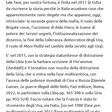
tale fase, per nostra fortuna, è finita nel 2011 (è tutta
da riscrivere la storia perché in Italia accadono cose che
apparentemente sono slegate ma che appaiono, oggi,
intrecciate: la seconda guerra della mafia, il ruolo delle
Brigate rosse, l’uccisione di Aldo Moro, le trame di
potere dei Servizi segreti, l’istituzionalizzazione del
dissenso, la fine della tolleranza
democratica
degli Usa,
il ruolo di
Mani Pulite
nel cambio della servitù agli Usa).
E’ nel 2011, con la strategia statunitense di distruzione
della Libia (con la barbara uccisione di Mu’ammar
Gheddafi) e il tentativo non riuscito della distruzione
della Siria, che si entra nella fase multicentrica, con
l’ascesa delle potenze mondiali di Cina e Russia (Daniele
Ganser,
Le guerre illegali della Nato
, Fazi editore, Roma,
2022, in particolare sulla Libia pp. 365-398 e sulla Siria
pp. 455-524). Faccio notare che la Francia è stato lo
strumento degli Usa, via Nato, [sia nel 1980 (fase pre-
multicentrica) sia nel 2011 (fase multicentrica)] usato