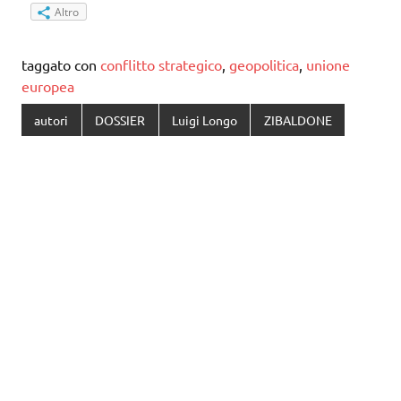
Altro
taggato con
conflitto strategico
,
geopolitica
,
unione
europea
autori
DOSSIER
Luigi Longo
ZIBALDONE