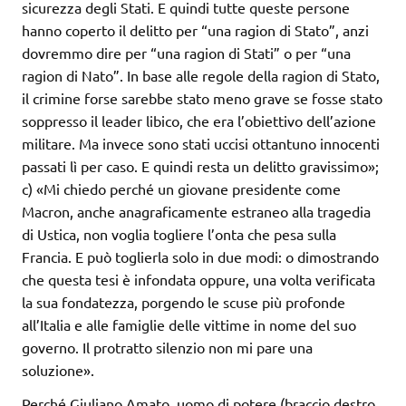
sicurezza degli Stati. E quindi tutte queste persone
hanno coperto il delitto per “una ragion di Stato”, anzi
dovremmo dire per “una ragion di Stati” o per “una
ragion di Nato”. In base alle regole della ragion di Stato,
il crimine forse sarebbe stato meno grave se fosse stato
soppresso il leader libico, che era l’obiettivo dell’azione
militare. Ma invece sono stati uccisi ottantuno innocenti
passati lì per caso. E quindi resta un delitto gravissimo»;
c) «Mi chiedo perché un giovane presidente come
Macron, anche anagraficamente estraneo alla tragedia
di Ustica, non voglia togliere l’onta che pesa sulla
Francia. E può toglierla solo in due modi: o dimostrando
che questa tesi è infondata oppure, una volta verificata
la sua fondatezza, porgendo le scuse più profonde
all’Italia e alle famiglie delle vittime in nome del suo
governo. Il protratto silenzio non mi pare una
soluzione».
Perché Giuliano Amato, uomo di potere (braccio destro