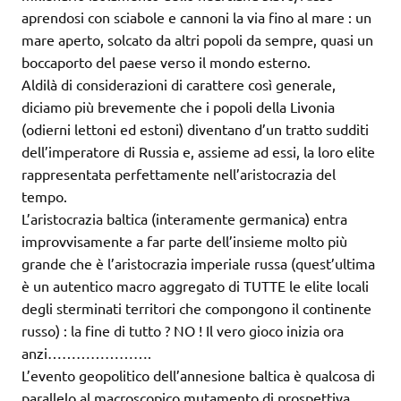
aprendosi con sciabole e cannoni la via fino al mare : un
mare aperto, solcato da altri popoli da sempre, quasi un
boccaporto del paese verso il mondo esterno.
Aldilà di considerazioni di carattere così generale,
diciamo più brevemente che i popoli della Livonia
(odierni lettoni ed estoni) diventano d’un tratto sudditi
dell’imperatore di Russia e, assieme ad essi, la loro elite
rappresentata perfettamente nell’aristocrazia del
tempo.
L’aristocrazia baltica (interamente germanica) entra
improvvisamente a far parte dell’insieme molto più
grande che è l’aristocrazia imperiale russa (quest’ultima
è un autentico macro aggregato di TUTTE le elite locali
degli sterminati territori che compongono il continente
russo) : la fine di tutto ? NO ! Il vero gioco inizia ora
anzi………………….
L’evento geopolitico dell’annesione baltica è qualcosa di
parallelo al macroscopico mutamento di prospettiva,