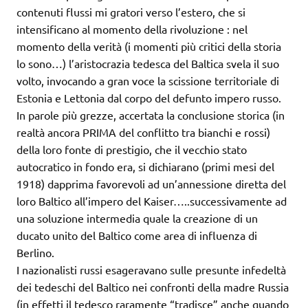
contenuti flussi mi gratori verso l’estero, che si
intensificano al momento della rivoluzione : nel
momento della verità (i momenti più critici della storia
lo sono…) l’aristocrazia tedesca del Baltica svela il suo
volto, invocando a gran voce la scissione territoriale di
Estonia e Lettonia dal corpo del defunto impero russo.
In parole più grezze, accertata la conclusione storica (in
realtà ancora PRIMA del conflitto tra bianchi e rossi)
della loro fonte di prestigio, che il vecchio stato
autocratico in fondo era, si dichiarano (primi mesi del
1918) dapprima favorevoli ad un’annessione diretta del
loro Baltico all’impero del Kaiser…..successivamente ad
una soluzione intermedia quale la creazione di un
ducato unito del Baltico come area di influenza di
Berlino.
I nazionalisti russi esageravano sulle presunte infedeltà
dei tedeschi del Baltico nei confronti della madre Russia
(in effetti il tedesco raramente “tradisce” anche quando