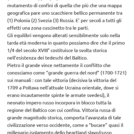
mutamento di confini di quella che più che una mappa
geografica pare uno scacchiere bellico permanente tra
(1) Polonia (2) Svezia (3) Russia. E’ per secoli a tutti gli
effetti una zona cuscinetto tra le parti.
Gli equilibri vengono alterati sensibilmente solo nella
tarda età moderna in quanto possiamo dire che il primo
1/4 del secolo XVIII° costituisce la svolta storica
nell’esistenza dei tedeschi del Baltico.
Pietro il grande vince nettamente il conflitto che
conosciamo come “grande guerra del nord” (1700-1721)
sui manuali : con tale vittoria (decisiva la vittoria del
1709 a Poltava nell’attuale Ucraina orientale, dove si
erano incautamente spinte le armate svedesi), il
neonato impero russo incorpora in blocco tutta la
regione del Baltico con cui confina. Vittoria russa di
grande magnitudo storica, comporta l’avanzata di tale
civilizzazione verso occidente, come a “bucare” quasi il
millenario isolamento dello heartland slavo/russo