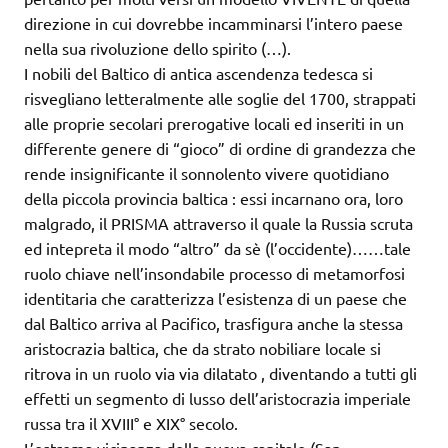
direzione in cui dovrebbe incamminarsi l’intero paese
nella sua rivoluzione dello spirito (…).
I nobili del Baltico di antica ascendenza tedesca si
risvegliano letteralmente alle soglie del 1700, strappati
alle proprie secolari prerogative locali ed inseriti in un
differente genere di “gioco” di ordine di grandezza che
rende insignificante il sonnolento vivere quotidiano
della piccola provincia baltica : essi incarnano ora, loro
malgrado, il PRISMA attraverso il quale la Russia scruta
ed intepreta il modo “altro” da sè (l’occidente)……tale
ruolo chiave nell’insondabile processo di metamorfosi
identitaria che caratterizza l’esistenza di un paese che
dal Baltico arriva al Pacifico, trasfigura anche la stessa
aristocrazia baltica, che da strato nobiliare locale si
ritrova in un ruolo via via dilatato , diventando a tutti gli
effetti un segmento di lusso dell’aristocrazia imperiale
russa tra il XVIII° e XIX° secolo.