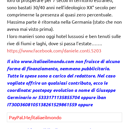
loro di prosperare per 7 secoli in territorio estraneo,
sono bastati 30/40 anni nell’ideologico XX° secolo per
comprimerne la presenza al quasi zero percentuale.
Massima parte è ritornata nella Germania (stato che non
aveva mai visto prima).
I loro manieri sono oggi hotel lussuosi e ben tenuti sulle
rive di fiumi e laghi, dove si passa l’estate…….
https://www.facebook.com/daniele.conti.5203
Il sito
www.italiaeilmondo.com
non fruisce di alcuna
forma di finanziamento, nemmeno pubblicitaria.
Tutte le spese sono a carico del redattore. Nel caso
vogliate offrire un qualsiasi contributo, ecco le
coordinate: postepay evolution a nome di Giuseppe
Germinario nr 5333171135855704 oppure iban
IT30D3608105138261529861559 oppure
PayPal.Me/italiaeilmondo