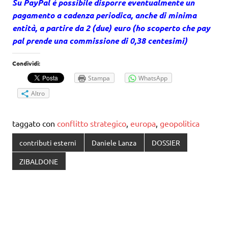
Su PayPal è possibile disporre eventualmente un
pagamento a cadenza periodica, anche di minima
entità, a partire da 2 (due) euro (ho scoperto che pay
pal prende una commissione di 0,38 centesimi)
Condividi:
Stampa
WhatsApp
Altro
taggato con
conflitto strategico
,
europa
,
geopolitica
contributi esterni
Daniele Lanza
DOSSIER
ZIBALDONE