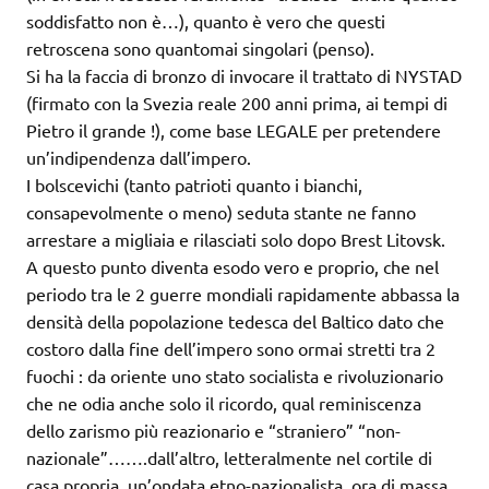
soddisfatto non è…), quanto è vero che questi
retroscena sono quantomai singolari (penso).
Si ha la faccia di bronzo di invocare il trattato di NYSTAD
(firmato con la Svezia reale 200 anni prima, ai tempi di
Pietro il grande !), come base LEGALE per pretendere
un’indipendenza dall’impero.
I bolscevichi (tanto patrioti quanto i bianchi,
consapevolmente o meno) seduta stante ne fanno
arrestare a migliaia e rilasciati solo dopo Brest Litovsk.
A questo punto diventa esodo vero e proprio, che nel
periodo tra le 2 guerre mondiali rapidamente abbassa la
densità della popolazione tedesca del Baltico dato che
costoro dalla fine dell’impero sono ormai stretti tra 2
fuochi : da oriente uno stato socialista e rivoluzionario
che ne odia anche solo il ricordo, qual reminiscenza
dello zarismo più reazionario e “straniero” “non-
nazionale”…….dall’altro, letteralmente nel cortile di
casa propria, un’ondata etno-nazionalista, ora di massa,