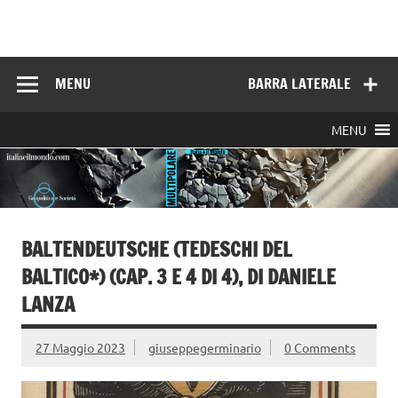
Skip
to
Italia e il mondo
content
MENU
BARRA LATERALE
MENU
BALTENDEUTSCHE (TEDESCHI DEL
BALTICO*) (CAP. 3 E 4 DI 4), DI DANIELE
LANZA
27 Maggio 2023
giuseppegerminario
0 Comments