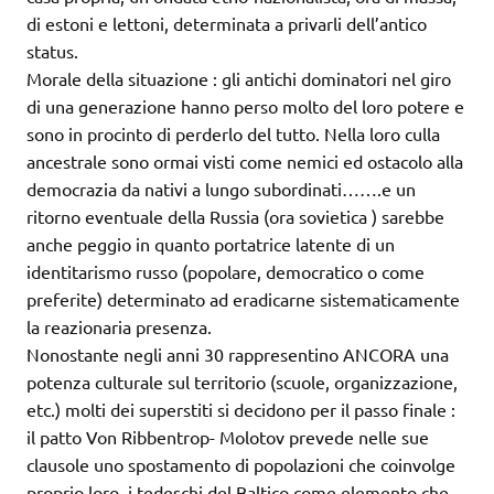
di estoni e lettoni, determinata a privarli dell’antico
status.
Morale della situazione : gli antichi dominatori nel giro
di una generazione hanno perso molto del loro potere e
sono in procinto di perderlo del tutto. Nella loro culla
ancestrale sono ormai visti come nemici ed ostacolo alla
democrazia da nativi a lungo subordinati…….e un
ritorno eventuale della Russia (ora sovietica ) sarebbe
anche peggio in quanto portatrice latente di un
identitarismo russo (popolare, democratico o come
preferite) determinato ad eradicarne sistematicamente
la reazionaria presenza.
Nonostante negli anni 30 rappresentino ANCORA una
potenza culturale sul territorio (scuole, organizzazione,
etc.) molti dei superstiti si decidono per il passo finale :
il patto Von Ribbentrop- Molotov prevede nelle sue
clausole uno spostamento di popolazioni che coinvolge
proprio loro, i tedeschi del Baltico come elemento che