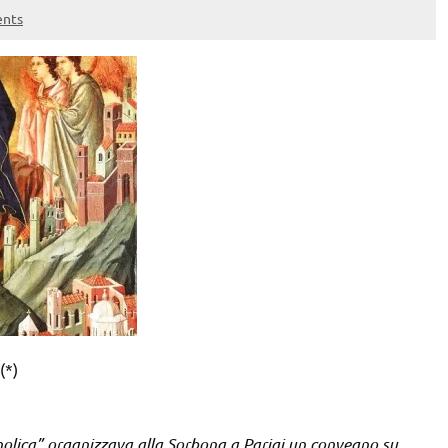
nts
(*)
holica” organizzava alla Sorbona a Parigi un convegno su