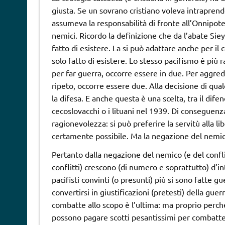
giusta. Se un sovrano cristiano voleva intraprend
assumeva la responsabilità di fronte all’Onnipoten
nemici. Ricordo la definizione che da l’abate Siey
fatto di esistere. La si può adattare anche per il 
solo fatto di esistere. Lo stesso pacifismo è più 
per far guerra, occorre essere in due. Per aggredi
ripeto, occorre essere due. Alla decisione di qua
la difesa. E anche questa è una scelta, tra il difen
cecoslovacchi o i lituani nel 1939. Di conseguen
ragionevolezza: si può preferire la servitù alla 
certamente possibile. Ma la negazione del nemico
Pertanto dalla negazione del nemico (e del conflit
conflitti) crescono (di numero e soprattutto) d’int
pacifisti convinti (o presunti) più si sono fatte 
convertirsi in giustificazioni (pretesti) della guer
combatte allo scopo è l’ultima: ma proprio perché
possono pagare scotti pesantissimi per combatter