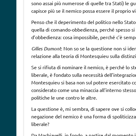
sono assai più numerose di quelle tra Stati) le gu
capisce più se il nemico possa essere il proprio vic
Penso che il deperimento del politico nello Stato 
quella di comando-obbedienza, perché spesso si 
d’obbedienza: cosa impossibile, perché c’è semp
Gilles Dumont
: Non so se la questione non si iden
relazione alla teoria di Montesquieu sulla distinzi
Se si rifiuta di nominare il nemico, è perché lo ste
liberale, è fondato sulla necessità dell’integrazio
Montesquieu si basa non sul potere esercitato co
considerato come una minaccia all’interno stesso d
politiche le une contro le altre.
La questione è, mi sembra, di sapere ove si colloca
negazione del nemico è una forma di spoliticizza
liberale?
Da Machiavelli, in fondo, a partire dal momento i