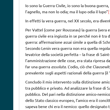
Io sono la Guerra Civile, io sono la buona guerra, 
l’agnello, ma non lo odia; ma il lupo odia il lupo”
[
In effetti la vera guerra, nel XX secolo, era divent
Per Vattel (come per Rousseau) la guerra (vera e 
guerra civile era ingiusta in se perché non è tra 
guerra: affermazione assai simile a quella di Schmi
Secondo Lenin vera guerra non era quella regola
levatrice della società perfetta – la frase di Sain
l’amministrazione delle cose, era stata ripresa da
far una guerra
assoluta
. L’odio, ciò che Clausewit
prevalente sugli aspetti razionali della guerra (il 
Concludo il mio intervento sulla distinzione amic
tra pubblico e privato. Ad analizzare la frase di 
pubblico. Del pari nella distinzione amico-nemico
dello Stato classico europeo, l’amico era il concitt
sapeva bene chi era il nemico: quello designato t