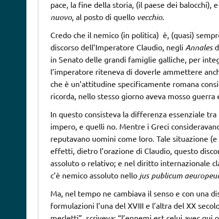
pace, la fine della storia, (il paese dei balocchi), 
nuovo
, al posto di quello
vecchio
.
Credo che il nemico (in politica) è, (quasi) sempr
discorso dell’Imperatore Claudio, negli
Annales
d
in Senato delle grandi famiglie galliche, per int
l’imperatore riteneva di doverle ammettere anc
che è un’attitudine specificamente romana cons
ricorda, nello stesso giorno aveva mosso guerra
In questo consisteva la differenza essenziale tr
impero, e quelli no. Mentre i Greci consideravano 
reputavano uomini come loro. Tale situazione (e il
effetti, dietro l’orazione di Claudio, questo discor
assoluto o relativo; e nel diritto internazionale c
c’è nemico assoluto nello
jus publicum aeurope
Ma, nel tempo ne cambiava il senso e con una di
formulazioni l’una del XVIII e l’altra del XX secol
merletti”, scriveva: “l’ennemi est celui avec qui