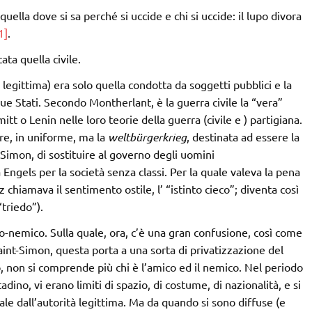
quella dove si sa perché si uccide e chi si uccide: il lupo divora
1]
.
ata quella civile.
legittima) era solo quella condotta da soggetti pubblici e la
due Stati. Secondo Montherlant, è la guerra civile la “vera”
tt o Lenin nelle loro teorie della guerra (civile e ) partigiana.
re, in uniforme, ma la
weltbürgerkrieg
, destinata ad essere la
t-Simon, di sostituire al governo degli uomini
 Engels per la società senza classi. Per la quale valeva la pena
z chiamava il sentimento ostile, l’ “istinto cieco”; diventa così
“triedo”).
o-nemico. Sulla quale, ora, c’è una gran confusione, così come
Saint-Simon, questa porta a una sorta di privatizzazione del
, non si comprende più chi è l’amico ed il nemico. Nel periodo
adino, vi erano limiti di spazio, di costume, di nazionalità, e si
ale dall’autorità legittima. Ma da quando si sono diffuse (e