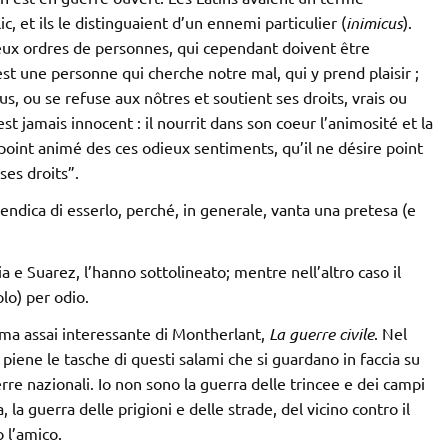
, et ils le distinguaient d’un ennemi particulier (
inimicus
).
ux ordres de personnes, qui cependant doivent être
st une personne qui cherche notre mal, qui y prend plaisir ;
, ou se refuse aux nôtres et soutient ses droits, vrais ou
t jamais innocent : il nourrit dans son coeur l’animosité et la
t point animé des ces odieux sentiments, qu’il ne désire point
ses droits”.
ndica di esserlo, perché, in generale, vanta una pretesa (e
ia e Suarez, l’hanno sottolineato; mentre nell’altro caso il
lo) per odio.
mma assai interessante di Montherlant,
La guerre civile
. Nel
piene le tasche di questi salami che si guardano in faccia su
rre nazionali. Io non sono la guerra delle trincee e dei campi
, la guerra delle prigioni e delle strade, del vicino contro il
o l’amico.