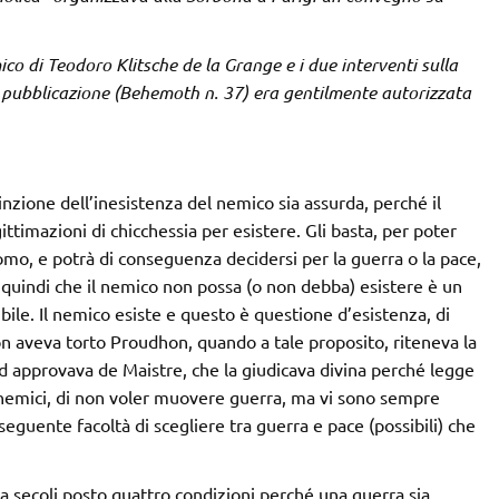
ico di Teodoro Klitsche de la Grange e i due interventi sulla
 pubblicazione (Behemoth n. 37) era gentilmente autorizzata
inzione dell’inesistenza del nemico sia assurda, perché il
ttimazioni di chicchessia per esistere. Gli basta, per poter
uomo, e potrà di conseguenza decidersi per la guerra o la pace,
ere quindi che il nemico non possa (o non debba) esistere è un
le. Il nemico esiste e questo è questione d’esistenza, di
n aveva torto Proudhon, quando a tale proposito, riteneva la
 approvava de Maistre, che la giudicava divina perché legge
 nemici, di non voler muovere guerra, ma vi sono sempre
seguente facoltà di scegliere tra guerra e pace (possibili) che
 da secoli posto quattro condizioni perché una guerra sia