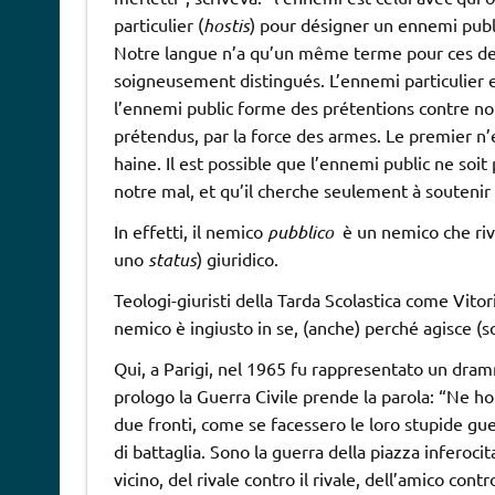
particulier (
hostis
) pour désigner un ennemi public
Notre langue n’a qu’un même terme pour ces de
soigneusement distingués. L’ennemi particulier e
l’ennemi public forme des prétentions contre nous
prétendus, par la force des armes. Le premier n’es
haine. Il est possible que l’ennemi public ne soi
notre mal, et qu’il cherche seulement à soutenir 
In effetti, il nemico
pubblico
è un nemico che rive
uno
status
) giuridico.
Teologi-giuristi della Tarda Scolastica come Vitor
nemico è ingiusto in se, (anche) perché agisce (so
Qui, a Parigi, nel 1965 fu rappresentato un dra
prologo la Guerra Civile prende la parola: “Ne ho 
due fronti, come se facessero le loro stupide gue
di battaglia. Sono la guerra della piazza inferocita
vicino, del rivale contro il rivale, dell’amico contr