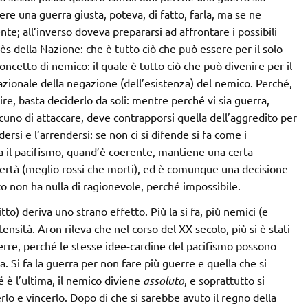
ere una guerra giusta, poteva, di fatto, farla, ma se ne
te; all’inverso doveva prepararsi ad affrontare i possibili
ès della Nazione: che è tutto ciò che può essere per il solo
concetto di nemico: il quale è tutto ciò che può divenire per il
razionale della negazione (dell’esistenza) del nemico. Perché,
re, basta deciderlo da soli: mentre perché vi sia guerra,
lcuno di attaccare, deve contrapporsi quella dell’aggredito per
dersi e l’arrendersi: se non ci si difende si fa come i
za il pacifismo, quand’è coerente, mantiene una certa
libertà (meglio rossi che morti), ed è comunque una decisione
 non ha nulla di ragionevole, perché impossibile.
to) deriva uno strano effetto. Più la si fa, più nemici (e
ensità. Aron rileva che nel corso del XX secolo, più si è stati
guerre, perché le stesse idee-cardine del pacifismo possono
ra. Si fa la guerra per non fare più guerre e quella che si
 è l’ultima, il nemico diviene
assoluto
, e soprattutto si
lo e vincerlo. Dopo di che si sarebbe avuto il regno della