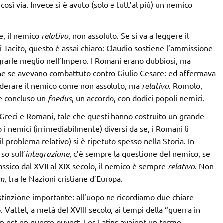
e così via. Invece si è avuto (solo e tutt’al più) un nemico
e, il nemico
relativo
, non assoluto. Se si va a leggere il
i Tacito, questo è assai chiaro: Claudio sostiene l’ammissione
egrarle meglio nell’Impero. I Romani erano dubbiosi, ma
he se avevano combattuto contro Giulio Cesare: ed affermava
iderare il nemico come non assoluto, ma
relativo
. Romolo,
 e concluso un
foedus
, un accordo, con dodici popoli nemici.
a Greci e Romani, tale che questi hanno costruito un grande
i nemici (irrimediabilmente) diversi da se, i Romani li
 problema relativo) si è ripetuto spesso nella Storia. In
so sull’
integrazione
, c’è sempre la questione del nemico, se
lassico dal XVII al XIX secolo, il nemico è sempre
relativo
. Non
um
, tra le Nazioni cristiane d’Europa.
stinzione importante: all’uopo ne ricordiamo due chiare
o. Vattel, a metà del XVIII secolo, ai tempi della “guerra in
 on est en guerre ouvert. Les Latins avaient un terme