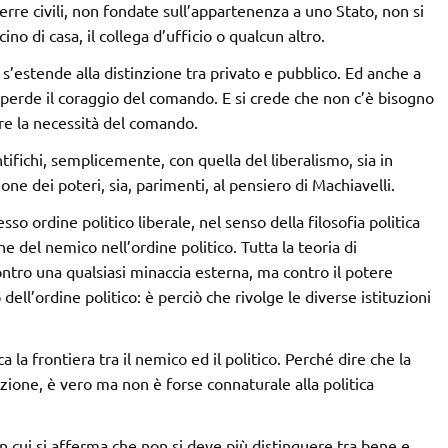
erre civili, non fondate sull’appartenenza a uno Stato, non si
ino di casa, il collega d’ufficio o qualcun altro.
s’estende alla distinzione tra privato e pubblico. Ed anche a
perde il coraggio del comando. E si crede che non c’è bisogno
re la necessità del comando.
tifichi, semplicemente, con quella del liberalismo, sia in
one dei poteri, sia, parimenti, al pensiero di Machiavelli.
sso ordine politico liberale, nel senso della filosofia politica
ne del nemico nell’ordine politico. Tutta la teoria di
ntro una qualsiasi minaccia esterna, ma contro il potere
ell’ordine politico: è perciò che rivolge le diverse istituzioni
 la frontiera tra il nemico ed il politico. Perché dire che la
zione, è vero ma non è forse connaturale alla politica
n cui si afferma che non si deve più distinguere tra bene e