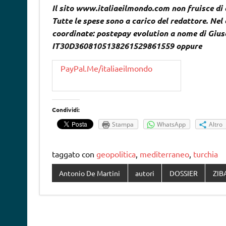
Il sito www.italiaeilmondo.com non fruisce di
Tutte le spese sono a carico del redattore. Nel 
coordinate: postepay evolution a nome di Gi
IT30D3608105138261529861559 oppure
PayPal.Me/italiaeilmondo
Condividi:
Stampa
WhatsApp
Altro
taggato con
geopolitica
,
mediterraneo
,
turchia
Antonio De Martini
autori
DOSSIER
ZIB