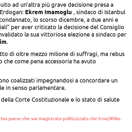
guito ad un’altra più grave decisione presa a
i Erdogan:
Ekrem Imamoglu
, sindaco di Istanbul
 condannato, lo scorso dicembre, a due anni e
iali” per aver criticato la decisione del Consiglio
nvalidato la sua vittoriosa elezione a sindaco per
rim
.
atto di oltre mezzo milione di suffragi, ma rebus
to che come pena accessoria ha avuto
i sono coalizzati impegnandosi a concordare un
le in senso parlamentare.
della Corte Costituzionale e lo stato di salute
hia-paese-che-vai-magistrato-politicizzato-che-trovi/#like-