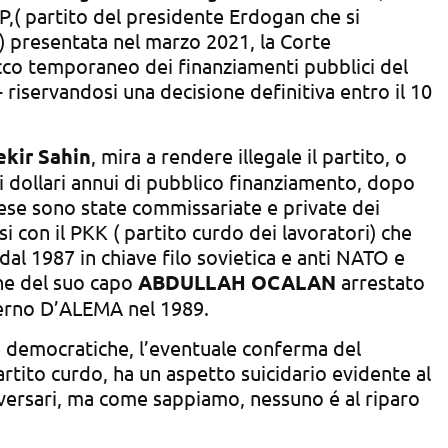
P,( partito del presidente Erdogan che si
o) presentata nel marzo 2021, la Corte
occo temporaneo dei finanziamenti pubblici del
- riservandosi una decisione definitiva entro il 10
ekir Sahin
, mira a rendere illegale il partito, o
di dollari annui di pubblico finanziamento, dopo
ese sono state commissariate e private dei
i con il PKK ( partito curdo dei lavoratori) che
dal 1987 in chiave filo sovietica e anti NATO e
ne del suo capo
ABDULLAH OCALAN
arrestato
overno D’ALEMA nel 1989.
 e democratiche, l’eventuale conferma del
rtito curdo, ha un aspetto suicidario evidente al
ersari, ma come sappiamo, nessuno é al riparo