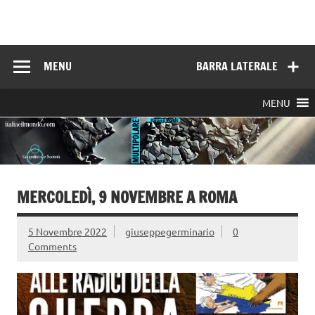
Skip
to
Italia e il mondo
content
MENU
BARRA LATERALE
MENU
MERCOLEDÌ, 9 NOVEMBRE A ROMA
5 Novembre 2022
giuseppegerminario
0
Comments