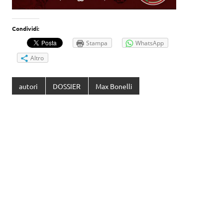
Condividi:
Stampa
WhatsApp
Altro
autori
DOSSIER
Max Bonelli