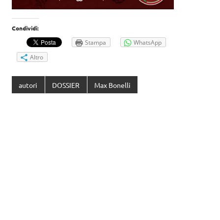
Condividi:
Stampa
WhatsApp
Altro
autori
DOSSIER
Max Bonelli