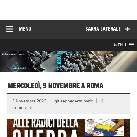
Skip
to
Italia e il mondo
content
MENU
BARRA LATERALE
MENU
MERCOLEDÌ, 9 NOVEMBRE A ROMA
5 Novembre 2022
giuseppegerminario
0
Comments