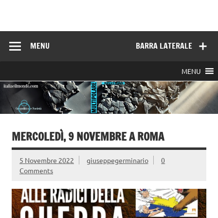
Skip
to
Italia e il mondo
content
MENU
BARRA LATERALE
MENU
MERCOLEDÌ, 9 NOVEMBRE A ROMA
5 Novembre 2022
giuseppegerminario
0
Comments