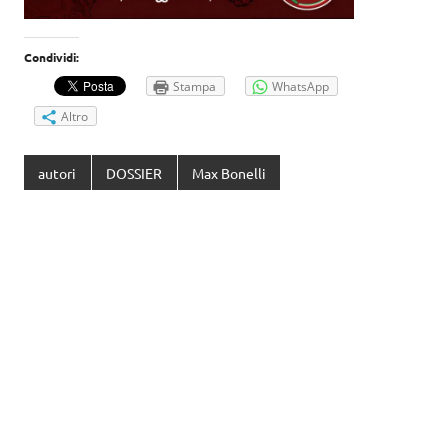
Condividi:
Stampa
WhatsApp
Altro
autori
DOSSIER
Max Bonelli