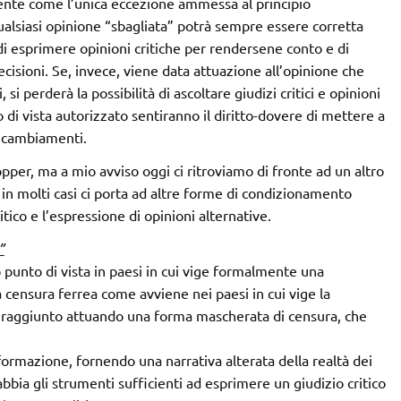
ente come l’unica eccezione ammessa al principio
ualsiasi opinione “sbagliata” potrà sempre essere corretta
 di esprimere opinioni critiche per rendersene conto e di
cisioni. Se, invece, viene data attuazione all’opinione che
si perderà la possibilità di ascoltare giudizi critici e opinioni
o di vista autorizzato sentiranno il diritto-dovere di mettere a
e cambiamenti.
er, ma a mio avviso oggi ci ritroviamo di fronte ad un altro
in molti casi ci porta ad altre forme di condizionamento
itico e l’espressione di opinioni alternative.
”
 punto di vista in paesi in cui vige formalmente una
censura ferrea come avviene nei paesi in cui vige la
ne raggiunto attuando una forma mascherata di censura, che
formazione, fornendo una narrativa alterata della realtà dei
abbia gli strumenti sufficienti ad esprimere un giudizio critico