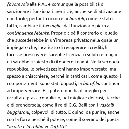
favorevole
alla P.A., e comunque la possibilità di
sanzionare i funzionati inerti c’è, anche se di attivazione
non facile; pertanto occorre ai
burofili
, come è stato
fatto, cambiare il
bersaglio
: dal funzionario pigro al
contribuente
fetente
. Proprio cioè il contrario di quello
che succederebbe in un’impresa privata: nella quale un
impiegato che, incaricato di recuperare i crediti, li
facesse prescrivere, sarebbe licenziato subito e magari
gli sarebbe richiesto di rifondere i danni. Nella seconda
repubblica, le privatizzazioni hanno imperversato, ma
spesso a chiacchiere, perché in tanti casi, come questo, i
comportamenti sono stati opposti; la
burofilia
continua
ad imperversare. E il potere non ha di meglio per
occultare prassi complici o, nel migliore dei casi, fiacche
e di prendersela, come il re di G.G. Belli con i
vastalli
buggiaroni
, colpevoli di tutto. E quindi da punire, anche
con la forca perché il potere, come il sovrano del poeta
“
la vita e la robba ve l’affitto
”.