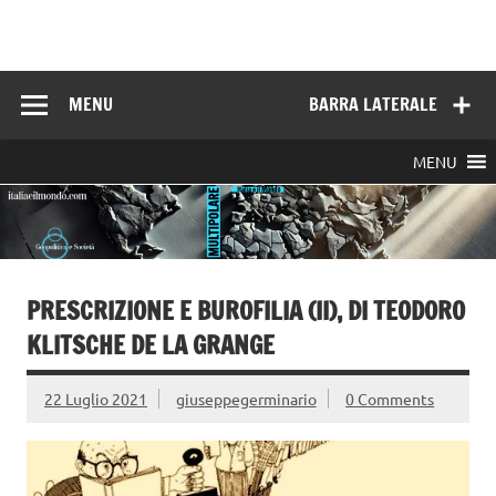
Skip
to
Italia e il mondo
content
MENU
BARRA LATERALE
MENU
PRESCRIZIONE E BUROFILIA (II), DI TEODORO
KLITSCHE DE LA GRANGE
22 Luglio 2021
giuseppegerminario
0 Comments