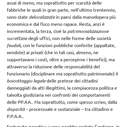
assai di meno, ma soprattutto per scarsità delle
fabbriche le quali in gran parte, nell’ultimo trentennio,
sono state
delocalizzate
in paesi dalla manodopera più
economica e dal fisco meno rapace. Resta, anzi è
incrementata, la terza, cioè la
patrimonializzazione
surrettizia
degli uffici, non nelle forme delle società
feudali
, con le funzioni pubbliche conferite (appaltate,
vendute) ai privati (che in tali casi, almeno, ne
sopportavano i costi, oltre a percepirne i benefici); ma
attraverso la riduzione delle responsabilità del
funzionario (disciplinare ma soprattutto patrimoniale) il
boicottaggio legale
delle pretese dei cittadini
danneggiati da atti illegittimi, la compiacenza politica e
talvolta giudiziaria nei confronti dei comportamenti
delle PP.AA.. Ma soprattutto, come spesso scrivo, dalla
disparità
– processuale e sostanziale – tra cittadino e
P.P.A.A..
Fortunato avvertiva a cosa avrebbe portato l’andazzo, in