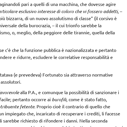
aginandoli pari a quelli di una macchina, che dovesse agire
rticolare esclusivo interesse di coloro che vi fossero addetti
, –
iù bizzarra, di un nuovo assolutismo di classe” (il corsivo è
versale della burocrazia, – il cui trionfo sarebbe la
ismo, o, meglio, della peggiore delle tirannie, quella della
ese c’è che la funzione pubblica è nazionalizzata e pertanto
undere e ridurre, escludere le correlative responsabilità e
onstatava (e prevedeva) Fortunato sia attraverso normative
assolutori.
avorevole
alla P.A., e comunque la possibilità di sanzionare i
facile; pertanto occorre ai
burofili
, come è stato fatto,
tribuente
fetente
. Proprio cioè il contrario di quello che
 impiegato che, incaricato di recuperare i crediti, li facesse
i sarebbe richiesto di rifondere i danni. Nella seconda