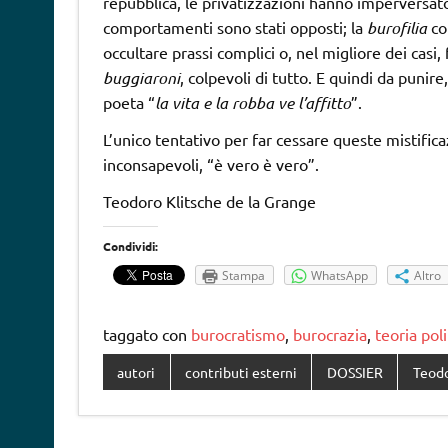
repubblica, le privatizzazioni hanno imperversato
comportamenti sono stati opposti; la
burofilia
co
occultare prassi complici o, nel migliore dei casi, 
buggiaroni
, colpevoli di tutto. E quindi da punir
poeta “
la vita e la robba ve l’affitto
”.
L’unico tentativo per far cessare queste mistific
inconsapevoli, “è vero è vero”.
Teodoro Klitsche de la Grange
Condividi:
Stampa
WhatsApp
Altro
taggato con
burocratismo
,
burocrazia
,
teoria poli
autori
contributi esterni
DOSSIER
Teodo