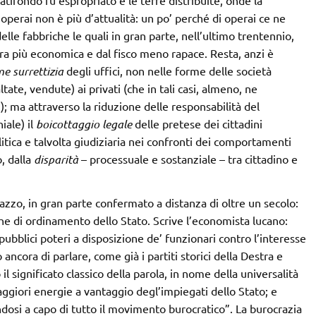
atifondo fu espropriato e le terre distribuite, onde la
operai non è più d’attualità: un po’ perché di operai ce ne
lle fabbriche le quali in gran parte, nell’ultimo trentennio,
a più economica e dal fisco meno rapace. Resta, anzi è
e surrettizia
degli uffici, non nelle forme delle società
tate, vendute) ai privati (che in tali casi, almeno, ne
i); ma attraverso la riduzione delle responsabilità del
iale) il
boicottaggio legale
delle pretese dei cittadini
litica e talvolta giudiziaria nei confronti dei comportamenti
, dalla
disparità
– processuale e sostanziale – tra cittadino e
azzo, in gran parte confermato a distanza di oltre un secolo:
che di ordinamento dello Stato. Scrive l’economista lucano:
ubblici poteri a disposizione de’ funzionari contro l’interesse
o ancora di parlare, come già i partiti storici della Destra e
il significato classico della parola, in nome della universalità
aggiori energie a vantaggio degl’impiegati dello Stato; e
osi a capo di tutto il movimento burocratico”. La burocrazia