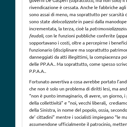
governi De Gasperi (soprattutto, ma non solo) il l
rivendicazione è cessata. Anche le fabbriche agli 
sono assai di meno, ma soprattutto per scarsità de
sono state
delocalizzate
in paesi dalla manodoper
incrementata, la terza, cioè la
patrimonializzazion
feudali
, con le funzioni pubbliche conferite (appal
sopportavano i costi, oltre a percepirne i benefic
funzionario (disciplinare ma soprattutto patrimon
danneggiati da atti illegittimi, la compiacenza po
delle PP.AA.. Ma soprattutto, come spesso scrivo
P.P.A.A..
Fortunato avvertiva a cosa avrebbe portato l’and
che non è solo un problema di diritti lesi, ma an
“non è punto immaginario, di avere, un giorno, i p
della collettività” e “noi, vecchi liberali, crediam
della Sinistra, in nome del popolo, ossia, secondo 
de’ cittadini” mentre i socialisti impiegano “le m
assumendone ufficialmente il patrocinio, mettend