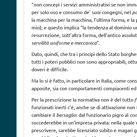
“non concepì i servizi amministrativi se non imm
per solo uso e consumo de’ suoi congegni, nel
pa
la macchina per la macchina, l’ultima forma, e la p
mio); e questo implica “la tendenza al dominio uni
resurrezione, sott’altra forma, dell’antico assolut
servilità uniforme e meccanica
”.
Dato, quindi, che tra i principi dello Stato borgh
tutti i poteri pubblici non sono appropriabili, ott
doveri è difficile.
Ma lo si è fatto, in particolare in Italia, come c
apposite, sia con comportamenti compiacenti ed 
Per la prescrizione la normativa non è del tutto
f
funzionati inerti c’è, anche se di attivazione non 
cambiare il
bersaglio
: dal funzionario pigro al
con
succederebbe in un’impresa privata: nella quale un
prescrivere, sarebbe licenziato subito e magari gl