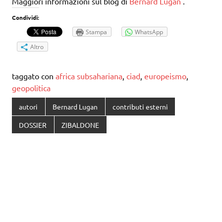
Maggiori informazioni sul blog di
Bernard Lugan
.
Condividi:
Stampa
WhatsApp
Altro
taggato con
africa subsahariana
,
ciad
,
europeismo
,
geopolitica
autori
Bernard Lugan
contributi esterni
DOSSIER
ZIBALDONE