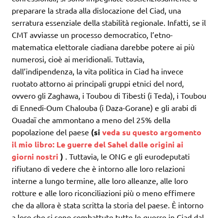
preparare la strada alla dislocazione del Ciad, una
serratura essenziale della stabilità regionale. Infatti, se il
CMT avviasse un processo democratico, l’etno-
matematica elettorale ciadiana darebbe potere ai più
numerosi, cioè ai meridionali. Tuttavia,
dall’indipendenza, la vita politica in Ciad ha invece
ruotato attorno ai principali gruppi etnici del nord,
ovvero gli Zaghawa, i Toubou di Tibesti (i Teda), i Toubou
di Ennedi-Oum Chalouba (i Daza-Gorane) e gli arabi di
Ouadaï che ammontano a meno del 25% della
popolazione del paese
(si
veda su questo argomento
il mio libro:
Le guerre del Sahel dalle origini ai
giorni nostri
)
. Tuttavia, le ONG e gli eurodeputati
rifiutano di vedere che è intorno alle loro relazioni
interne a lungo termine, alle loro alleanze, alle loro
rotture e alle loro riconciliazioni più o meno effimere
che da allora è stata scritta la storia del paese. È intorno
a loro che si sono combattute tutte le guerre in Ciad dal