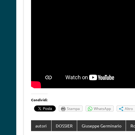
Condividi:
Stampa
WhatsApp
Altro
autori
DOSSIER
Giuseppe Germinario
Ro