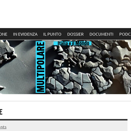
ONE
IN EVIDENZA
IL PUNTO
DOSSIER
DOCUMENTI
PODC
E
nts