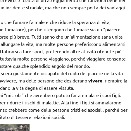
 la evito. Si tratta di un atteggiamento che funziona bene nel
i un incidente stradale, ma che non sempre porta dei vantaggi
o che fumare fa male e che riduce la speranza di vita,
 un fumatore), perché ritengono che fumare sia un “piacere
 forse più breve. Tutti sanno che un’alimentazione sana unita
ò allungare la vita, ma molte persone preferiscono alimentarsi
faticarsi a fare sport, preferendo altre attività ritenute più
, tuttavia molte persone viaggiano, perché viaggiare consente
 gustare qualche splendido angolo del mondo.
 si era giustamente occupato del ruolo del piacere nella vita
avvivere, ma delle persone che desiderano
vivere
, riempire la
dano la vita degna di essere vissuta.
i “microbi” che avrebbero potuto far ammalare i suoi figli.
er ridurre i rischi di malattie. Alla fine i figli si ammalarono
nso crebbero come delle persone tristi ed asociali, perché per
ato di tessere relazioni sociali.