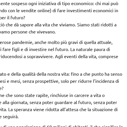
mente sospeso ogni iniziativa di tipo economico: chi mai può
ndo con le vendite online) di fare investimenti economici in
er il futuro?
ciò che dà sapore alla vita che viviamo. Siamo stati ridotti a
avamo persone che vivevano.
merose pandemie, anche molto più gravi di quella attuale,
 fare figli e di investire nel futuro. La naturale paura di
riducendosi a sopravvivere. Agli eventi della vita, comprese
cato e della qualità della nostra vita: fino a che punto ha senso
i e mesi, senza prospettive, solo per ridurre l’incidenza di
e?
ne che sono state rapite, rinchiuse in carcere a vita o
e alla giornata, senza poter guardare al futuro, senza poter
ta. La speranza viene ridotta all’attesa che la situazione di
e seguirà.
 di una popolazione di 60 milioni di abitanti, il che significa lo