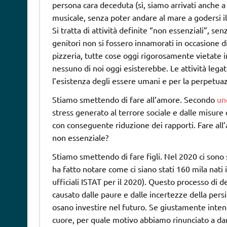
persona cara deceduta (sì, siamo arrivati anche a
musicale, senza poter andare al mare a godersi il
Si tratta di attività definite “non essenziali”, se
genitori non si fossero innamorati in occasione di
pizzeria, tutte cose oggi rigorosamente vietate
nessuno di noi oggi esisterebbe. Le attività legat
l’esistenza degli essere umani e per la perpetuaz
Stiamo smettendo di fare all’amore. Secondo
un
stress generato al terrore sociale e dalle misure
con conseguente riduzione dei rapporti. Fare all’
non essenziale?
Stiamo smettendo di fare figli. Nel 2020 ci sono 
ha fatto notare come ci siano stati 160 mila nati 
ufficiali ISTAT per il 2020). Questo processo di d
causato dalle paure e dalle incertezze della per
osano investire nel futuro. Se giustamente inte
cuore, per quale motivo abbiamo rinunciato a dar