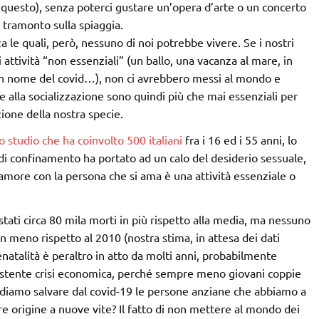
 questo), senza poterci gustare un’opera d’arte o un concerto
 tramonto sulla spiaggia.
nza le quali, però, nessuno di noi potrebbe vivere. Se i nostri
 attività “non essenziali” (un ballo, una vacanza al mare, in
 in nome del covid…), non ci avrebbero messi al mondo e
e alla socializzazione sono quindi più che mai essenziali per
ione della nostra specie.
o studio che ha coinvolto 500 italiani
fra i 16 ed i 55 anni, lo
 di confinamento ha portato ad un calo del desiderio sessuale,
amore con la persona che si ama è una attività essenziale o
stati circa 80 mila morti in più rispetto alla media, ma nessuno
in meno rispetto al 2010 (nostra stima, in attesa dei dati
enatalità è peraltro in atto da molti anni, probabilmente
sistente crisi economica, perché sempre meno giovani coppie
ndiamo salvare dal covid-19 le persone anziane che abbiamo a
e origine a nuove vite? Il fatto di non mettere al mondo dei