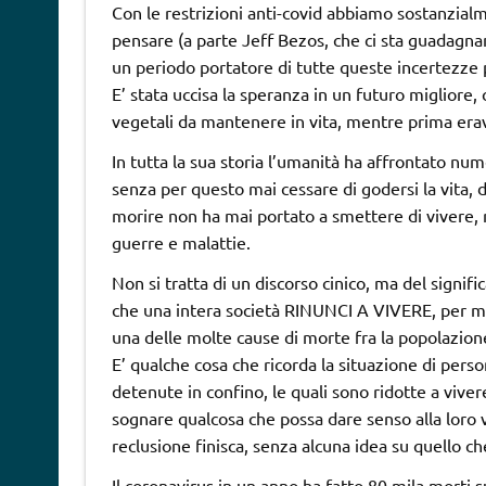
Con le restrizioni anti-covid abbiamo sostanzial
pensare (a parte Jeff Bezos, che ci sta guadagna
un periodo portatore di tutte queste incertezze p
E’ stata uccisa la speranza in un futuro migliore, 
vegetali da mantenere in vita, mentre prima er
In tutta la sua storia l’umanità ha affrontato nu
senza per questo mai cessare di godersi la vita, di
morire non ha mai portato a smettere di vivere, 
guerre e malattie.
Non si tratta di un discorso cinico, ma del signifi
che una intera società RINUNCI A VIVERE, per mes
una delle molte cause di morte fra la popolazion
E’ qualche cosa che ricorda la situazione di perso
detenute in confino, le quali sono ridotte a viver
sognare qualcosa che possa dare senso alla loro vi
reclusione finisca, senza alcuna idea su quello ch
Il coronavirus in un anno ha fatto 80 mila morti su