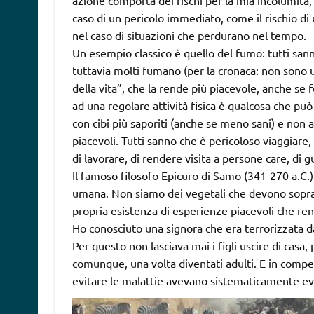
azione comporta dei rischi per la mia incolumità,
caso di un pericolo immediato, come il rischio d
nel caso di situazioni che perdurano nel tempo.
Un esempio classico è quello del fumo: tutti sann
tuttavia molti fumano (per la cronaca: non sono
della vita”, che la rende più piacevole, anche se
ad una regolare attività fisica è qualcosa che pu
con cibi più saporiti (anche se meno sani) e non af
piacevoli. Tutti sanno che è pericoloso viaggiare
di lavorare, di rendere visita a persone care, di
Il famoso filosofo Epicuro di Samo (341-270 a.C.)
umana. Non siamo dei vegetali che devono sopr
propria esistenza di esperienze piacevoli che ren
Ho conosciuto una signora che era terrorizzata da
Per questo non lasciava mai i figli uscire di casa, p
comunque, una volta diventati adulti. E in compe
evitare le malattie avevano sistematicamente evit