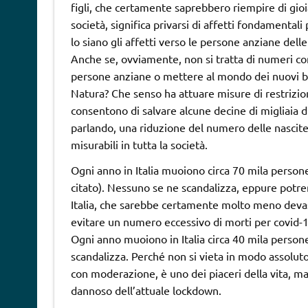
figli, che certamente saprebbero riempire di gioia 
società, significa privarsi di affetti fondamental
lo siano gli affetti verso le persone anziane dell
Anche se, ovviamente, non si tratta di numeri com
persone anziane o mettere al mondo dei nuovi b
Natura? Che senso ha attuare misure di restrizion
consentono di salvare alcune decine di migliaia d
parlando, una riduzione del numero delle nascite 
misurabili in tutta la società.
Ogni anno in Italia muoiono circa 70 mila persone
citato). Nessuno se ne scandalizza, eppure potr
Italia, che sarebbe certamente molto meno devasta
evitare un numero eccessivo di morti per covid-1
Ogni anno muoiono in Italia circa 40 mila person
scandalizza. Perché non si vieta in modo assoluto 
con moderazione, è uno dei piaceri della vita, m
dannoso dell’attuale lockdown.