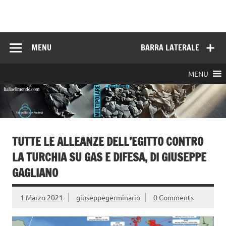
Skip
to
Italia e il mondo
content
MENU
BARRA LATERALE
MENU
TUTTE LE ALLEANZE DELL’EGITTO CONTRO
LA TURCHIA SU GAS E DIFESA, DI GIUSEPPE
GAGLIANO
1 Marzo 2021
giuseppegerminario
0 Comments