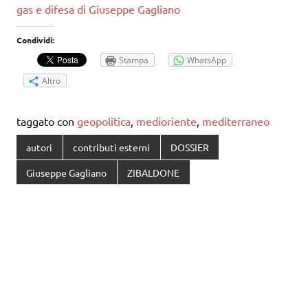
gas e difesa di Giuseppe Gagliano
Condividi:
Stampa
WhatsApp
Altro
taggato con
geopolitica
,
medioriente
,
mediterraneo
autori
contributi esterni
DOSSIER
Giuseppe Gagliano
ZIBALDONE