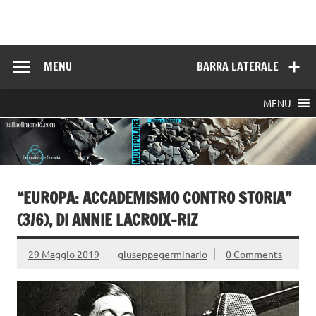
Skip
to
Italia e il mondo
content
MENU
BARRA LATERALE
MENU
“EUROPA: ACCADEMISMO CONTRO STORIA”
(3/6), DI ANNIE LACROIX-RIZ
29 Maggio 2019
giuseppegerminario
0 Comments