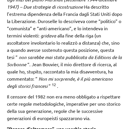
1947) – Due strategie di ricostruzione
Ha descritto
l’estrema dipendenza della Francia dagli Stati Uniti dopo
la Liberazione. Duroselle lo descriveva come “politico” o
“comunista” e “anti-americano”, e lo intendeva in
termini violenti:
gridava
alla fine della riga (un
ascoltatore involontario lo realizzò a distanza) che, sino
a quando avesse sostenuto questa posizione, questa
tesi ”
non sarebbe mai stata pubblicata da Editions de la
Sorbonne
“. Jean Bouvier, il mio direttore di ricerca, al
quale ho, stupito, raccontato la mia disavventura, ha
commentato: ”
Non mi sorprende, è il più americano
12
degli storici francesi
”
.
Il censore del 1982 non era meno obbligato a rispettare
certe regole metodologiche, imperative per uno storico
della sua generazione, regole che le successive
generazioni di europeisti spazzarono via.
“Denaro d’oltremare”, una vecchia storia