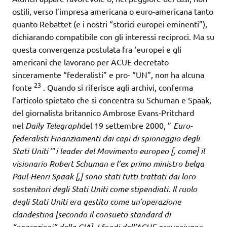
ostili, verso l’impresa americana o euro-americana tanto
quanto Rebattet (e i nostri “storici europei eminenti”),
dichiarando compatibile con gli interessi reciproci. Ma su
questa convergenza postulata fra ‘europei e gli
americani che lavorano per ACUE decretato
sinceramente “federalisti” e pro- “UN”, non ha alcuna
23
fonte
. Quando si riferisce agli archivi, conferma
l’articolo spietato che si concentra su Schuman e Spaak,
del giornalista britannico Ambrose Evans-Pritchard
nel
Daily Telegraph
del 19 settembre 2000, ”
Euro-
federalisti Finanziamenti dai capi di spionaggio degli
Stati Uniti
‘”
i leader del Movimento europeo [, come] il
visionario Robert Schuman e l’ex primo ministro belga
Paul-Henri Spaak [,] sono stati tutti trattati dai loro
sostenitori degli Stati Uniti come stipendiati. Il ruolo
degli Stati Uniti era gestito come un’operazione
clandestina [secondo il consueto standard di
“operazioni” della CIA]. I fondi dell’ACUE provenivano