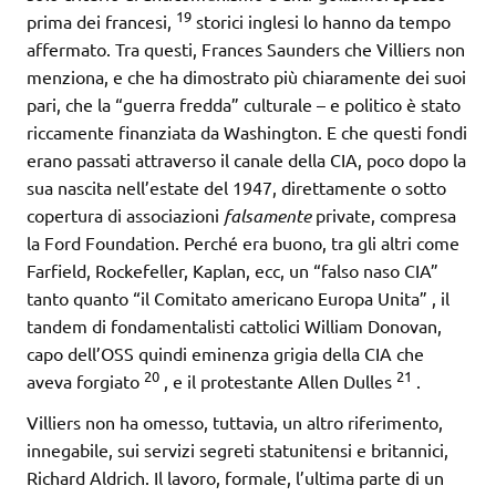
19
prima dei francesi,
storici inglesi lo hanno da tempo
affermato. Tra questi, Frances Saunders che Villiers non
menziona, e che ha dimostrato più chiaramente dei suoi
pari, che la “guerra fredda” culturale – e politico è stato
riccamente finanziata da Washington. E che questi fondi
erano passati attraverso il canale della CIA, poco dopo la
sua nascita nell’estate del 1947, direttamente o sotto
copertura di associazioni
falsamente
private, compresa
la Ford Foundation. Perché era buono, tra gli altri come
Farfield, Rockefeller, Kaplan, ecc, un “falso naso CIA”
tanto quanto “il Comitato americano Europa Unita” , il
tandem di fondamentalisti cattolici William Donovan,
capo dell’OSS quindi eminenza grigia della CIA che
20
21
aveva forgiato
, e il protestante Allen Dulles
.
Villiers non ha omesso, tuttavia, un altro riferimento,
innegabile, sui servizi segreti statunitensi e britannici,
Richard Aldrich. Il lavoro, formale, l’ultima parte di un