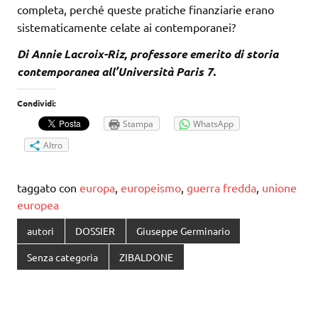
completa, perché queste pratiche finanziarie erano
sistematicamente celate ai contemporanei?
Di Annie Lacroix-Riz, professore emerito di storia
contemporanea all’Università Paris 7.
Condividi:
Stampa
WhatsApp
Altro
taggato con
europa
,
europeismo
,
guerra fredda
,
unione
europea
autori
DOSSIER
Giuseppe Germinario
Senza categoria
ZIBALDONE