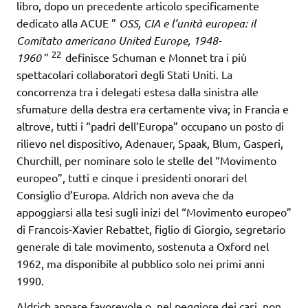
libro, dopo un precedente articolo specificamente
dedicato alla ACUE ”
OSS, CIA e l’unità europea: il
Comitato americano United Europe, 1948-
22
1960
”
definisce Schuman e Monnet tra i più
spettacolari collaboratori degli Stati Uniti. La
concorrenza tra i delegati estesa dalla sinistra alle
sfumature della destra era certamente viva; in Francia e
altrove, tutti i “padri dell’Europa” occupano un posto di
rilievo nel dispositivo, Adenauer, Spaak, Blum, Gasperi,
Churchill, per nominare solo le stelle del “Movimento
europeo”, tutti e cinque i presidenti onorari del
Consiglio d’Europa. Aldrich non aveva che da
appoggiarsi alla tesi sugli inizi del “Movimento europeo”
di Francois-Xavier Rebattet, figlio di Giorgio, segretario
generale di tale movimento, sostenuta a Oxford nel
1962, ma disponibile al pubblico solo nei primi anni
1990.
Aldrich appare favorevole o, nel peggiore dei casi, non