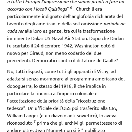
a tutta l’Europa l’impressione che siamo pronti a fare un
6
accordo con i locali Quislings
”
. Churchill era
particolarmente indignato dell’anglofobia dichiarata del
favorito degli americani e della sottomissione
perinde ac
cadaver
alle loro esigenze, tra cui la trasformazione
imminente Dakar US Naval Air Station. Dopo che Darlan
fu scartato il 24 dicembre 1942, Washington optò di
nuovo per Giraud, non meno codardo dei due
precedenti. Democratici contro il dittatore de Gaulle?
No, tutti disposti, come tutti gli apparati di Vichy, ad
adattarsi senza mormorare al programma americano del
dopoguerra, lo stesso del 1918, il che implica in
particolare la rinuncia all’impero coloniale e
l’accettazione della priorità della “ricostruzione
tedesca”. Un ufficiale dell’OSS poi trasferito alla CIA,
William Langer (e un diavolo anti-sovietico), lo aveva
7
riconosciuto
prima che gli archivi gli permettessero di
andare oltre. Jean Monnet non si è “mobilitato