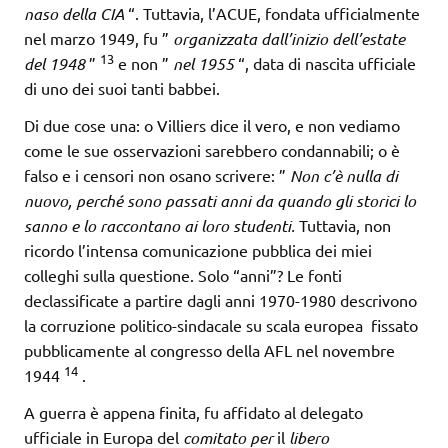
naso della CIA
“. Tuttavia, l’ACUE, fondata ufficialmente
nel marzo 1949, fu ”
organizzata dall’inizio dell’estate
13
del 1948
”
e non ”
nel 1955
“, data di nascita ufficiale
di uno dei suoi tanti babbei.
Di due cose una: o Villiers dice il vero, e non vediamo
come le sue osservazioni sarebbero condannabili; o è
falso e i censori non osano scrivere: ”
Non c’è nulla di
nuovo, perché sono passati anni da quando gli storici lo
sanno e lo raccontano ai loro studenti.
Tuttavia, non
ricordo l’intensa comunicazione pubblica dei miei
colleghi sulla questione. Solo “anni”? Le fonti
declassificate a partire dagli anni 1970-1980 descrivono
la corruzione politico-sindacale su scala europea fissato
pubblicamente al congresso della AFL nel novembre
14
1944
.
A guerra è appena finita, fu affidato al delegato
ufficiale in Europa del
comitato per
il
libero