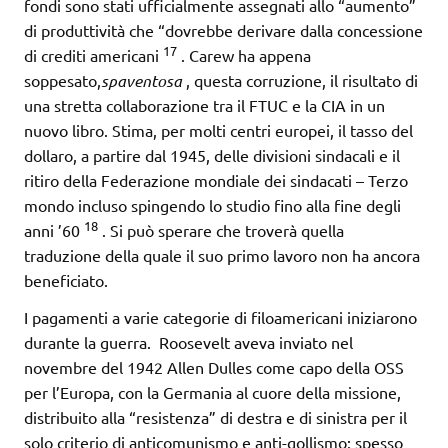
fondi sono stati ufficialmente assegnati allo “aumento”
di produttività che “dovrebbe derivare dalla concessione
17
di crediti americani
. Carew ha appena
soppesato,
spaventosa
, questa corruzione, il risultato di
una stretta collaborazione tra il FTUC e la CIA in un
nuovo libro. Stima, per molti centri europei, il tasso del
dollaro, a partire dal 1945, delle divisioni sindacali e il
ritiro della Federazione mondiale dei sindacati – Terzo
mondo incluso spingendo lo studio fino alla fine degli
18
anni ’60
. Si può sperare che troverà quella
traduzione della quale il suo primo lavoro non ha ancora
beneficiato.
I pagamenti a varie categorie di filoamericani iniziarono
durante la guerra. Roosevelt aveva inviato nel
novembre del 1942 Allen Dulles come capo della OSS
per l’Europa, con la Germania al cuore della missione,
distribuito alla “resistenza” di destra e di sinistra per il
solo criterio di anticomunismo e anti-gollismo: spesso