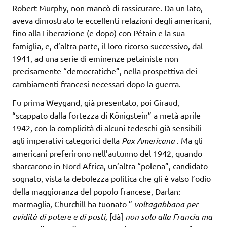
Robert Murphy, non mancò di rassicurare. Da un lato,
aveva dimostrato le eccellenti relazioni degli americani,
fino alla Liberazione (e dopo) con Pétain e la sua
famiglia, e, d’altra parte, il loro ricorso successivo, dal
1941, ad una serie di eminenze petainiste non
precisamente “democratiche”, nella prospettiva dei
cambiamenti francesi necessari dopo la guerra.
Fu prima Weygand, già presentato, poi Giraud,
“scappato dalla fortezza di Königstein” a metà aprile
1942, con la complicità di alcuni tedeschi già sensibili
agli imperativi categorici della
Pax Americana
. Ma gli
americani preferirono nell’autunno del 1942, quando
sbarcarono in Nord Africa, un’altra “polena”, candidato
sognato, vista la debolezza politica che gli è valso l’odio
della maggioranza del popolo francese, Darlan:
marmaglia, Churchill ha tuonato ”
voltagabbana per
avidità di potere e di posti,
[dà]
non solo alla Francia ma