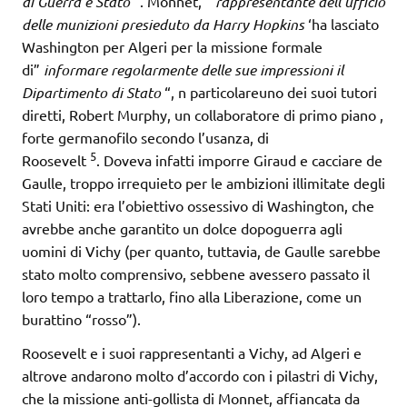
di Guerra e Stato
“. Monnet, ”
rappresentante dell’ufficio
delle munizioni presieduto da Harry Hopkins
‘ha lasciato
Washington per Algeri per la missione formale
di”
informare regolarmente delle sue impressioni il
Dipartimento di Stato
“, n particolareuno dei suoi tutori
diretti, Robert Murphy, un collaboratore di primo piano ,
forte germanofilo secondo l’usanza, di
5
Roosevelt
. Doveva infatti imporre Giraud e cacciare de
Gaulle, troppo irrequieto per le ambizioni illimitate degli
Stati Uniti: era l’obiettivo ossessivo di Washington, che
avrebbe anche garantito un dolce dopoguerra agli
uomini di Vichy (per quanto, tuttavia, de Gaulle sarebbe
stato molto comprensivo, sebbene avessero passato il
loro tempo a trattarlo, fino alla Liberazione, come un
burattino “rosso”).
Roosevelt e i suoi rappresentanti a Vichy, ad Algeri e
altrove andarono molto d’accordo con i pilastri di Vichy,
che la missione anti-gollista di Monnet, affiancata da