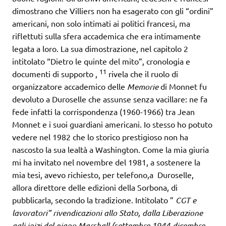
dimostrano che Villiers non ha esagerato con gli “ordini”
americani, non solo intimati ai politici francesi, ma
riflettuti sulla sfera accademica che era intimamente
legata a loro. La sua dimostrazione, nel capitolo 2
intitolato “Dietro le quinte del mito”, cronologia e
11
documenti di supporto ,
rivela che il ruolo di
organizzatore accademico delle
Memorie
di Monnet fu
devoluto a Duroselle che assunse senza vacillare: ne fa
fede infatti la corrispondenza (1960-1966) tra Jean
Monnet e i suoi guardiani americani. Io stesso ho potuto
vedere nel 1982 che lo storico prestigioso non ha
nascosto la sua lealtà a Washington. Come la mia giuria
mi ha invitato nel novembre del 1981, a sostenere la
mia tesi, avevo richiesto, per telefono,a Duroselle,
allora direttore delle edizioni della Sorbona, di
pubblicarla, secondo la tradizione. Intitolato ”
CGT e
lavoratori” rivendicazioni allo Stato, dalla Liberazione
agli inizi del piano Marshall (settembre 1944-dicembre