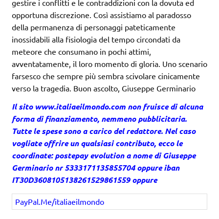
gestire i conflitti e le contraddizioni con la dovuta ed
opportuna discrezione. Così assistiamo al paradosso
della permanenza di personaggi pateticamente
inossidabili alla fisiologia del tempo circondati da
meteore che consumano in pochi attimi,
avventatamente, il loro momento di gloria. Uno scenario
farsesco che sempre più sembra scivolare cinicamente
verso la tragedia. Buon ascolto, Giuseppe Germinario
Il sito
www.italiaeilmondo.com
non fruisce di alcuna
forma di finanziamento, nemmeno pubblicitaria.
Tutte le spese sono a carico del redattore. Nel caso
vogliate offrire un qualsiasi contributo, ecco le
coordinate: postepay evolution a nome di Giuseppe
Germinario nr 5333171135855704 oppure iban
IT30D3608105138261529861559 oppure
PayPal.Me/italiaeilmondo