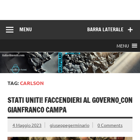
Skip
to
Italia e il mondo
content
MENU
BARRA LATERALE
MENU
TAG:
CARLSON
STATI UNITI! FACCENDIERI AL GOVERNO_CON
GIANFRANCO CAMPA
4 Maggio 2023
giuseppegerminario
0 Comments