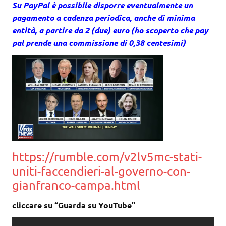
Su PayPal è possibile disporre eventualmente un
pagamento a cadenza periodica, anche di minima
entità, a partire da 2 (due) euro (ho scoperto che pay
pal prende una commissione di 0,38 centesimi)
https://rumble.com/v2lv5mc-stati-
uniti-faccendieri-al-governo-con-
gianfranco-campa.html
cliccare su “Guarda su YouTube”