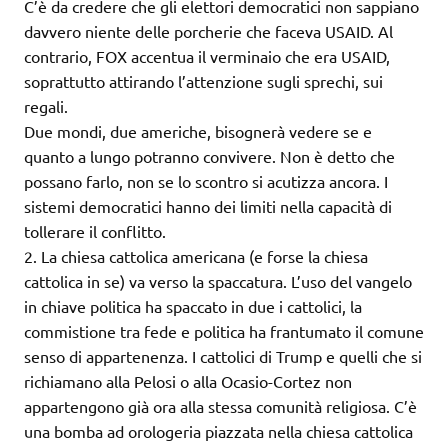
C’è da credere che gli elettori democratici non sappiano
davvero niente delle porcherie che faceva USAID. Al
contrario, FOX accentua il verminaio che era USAID,
soprattutto attirando l’attenzione sugli sprechi, sui
regali.
Due mondi, due americhe, bisognerà vedere se e
quanto a lungo potranno convivere. Non è detto che
possano farlo, non se lo scontro si acutizza ancora. I
sistemi democratici hanno dei limiti nella capacità di
tollerare il conflitto.
2. La chiesa cattolica americana (e forse la chiesa
cattolica in se) va verso la spaccatura. L’uso del vangelo
in chiave politica ha spaccato in due i cattolici, la
commistione tra fede e politica ha frantumato il comune
senso di appartenenza. I cattolici di Trump e quelli che si
richiamano alla Pelosi o alla Ocasio-Cortez non
appartengono già ora alla stessa comunità religiosa. C’è
una bomba ad orologeria piazzata nella chiesa cattolica