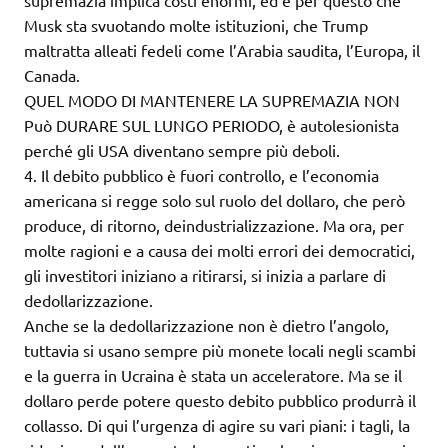
supremazia implica costi enormi, ed è per questo che
Musk sta svuotando molte istituzioni, che Trump
maltratta alleati fedeli come l’Arabia saudita, l’Europa, il
Canada.
QUEL MODO DI MANTENERE LA SUPREMAZIA NON
Può DURARE SUL LUNGO PERIODO, è autolesionista
perché gli USA diventano sempre più deboli.
4. Il debito pubblico è fuori controllo, e l’economia
americana si regge solo sul ruolo del dollaro, che però
produce, di ritorno, deindustrializzazione. Ma ora, per
molte ragioni e a causa dei molti errori dei democratici,
gli investitori iniziano a ritirarsi, si inizia a parlare di
dedollarizzazione.
Anche se la dedollarizzazione non è dietro l’angolo,
tuttavia si usano sempre più monete locali negli scambi
e la guerra in Ucraina è stata un acceleratore. Ma se il
dollaro perde potere questo debito pubblico produrrà il
collasso. Di qui l’urgenza di agire su vari piani: i tagli, la