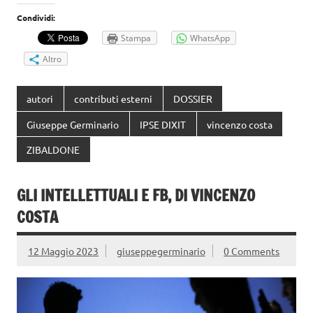
Condividi:
Stampa
WhatsApp
Altro
autori
contributi esterni
DOSSIER
Giuseppe Germinario
IPSE DIXIT
vincenzo costa
ZIBALDONE
GLI INTELLETTUALI E FB, DI VINCENZO
COSTA
12 Maggio 2023
giuseppegerminario
0 Comments