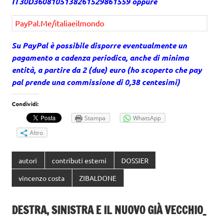
IT30D3608105138261529861559 oppure
PayPal.Me/italiaeilmondo
Su PayPal è possibile disporre eventualmente un
pagamento a cadenza periodica, anche di minima
entità, a partire da 2 (due) euro (ho scoperto che pay
pal prende una commissione di 0,38 centesimi)
Condividi:
Stampa
WhatsApp
Altro
autori
contributi esterni
DOSSIER
vincenzo costa
ZIBALDONE
DESTRA, SINISTRA E IL NUOVO GIÀ VECCHIO_