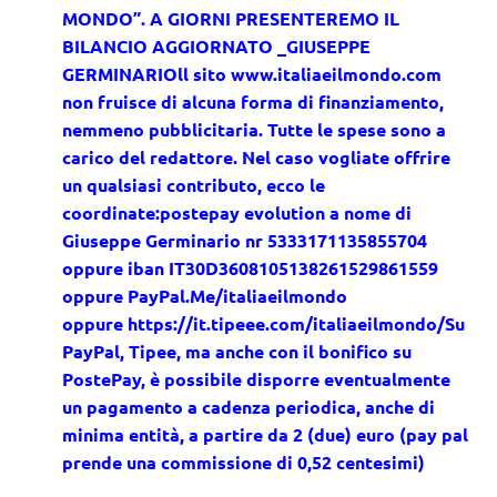
MONDO”. A GIORNI PRESENTEREMO IL
BILANCIO AGGIORNATO _GIUSEPPE
GERMINARIO
ll sito www.italiaeilmondo.com
non fruisce di alcuna forma di finanziamento,
nemmeno pubblicitaria. Tutte le spese sono a
carico del redattore. Nel caso vogliate offrire
un qualsiasi contributo, ecco le
coordinate:
postepay evolution a nome di
Giuseppe Germinario nr 5333171135855704
oppure iban IT30D3608105138261529861559
oppure PayPal.Me/italiaeilmondo
oppure https://it.tipeee.com/italiaeilmondo/
Su
PayPal, Tipee, ma anche con il bonifico su
PostePay, è possibile disporre eventualmente
un pagamento a cadenza periodica, anche di
minima entità, a partire da 2 (due) euro (pay pal
prende una commissione di 0,52 centesimi)