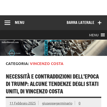
Skip
to
Italia e il mondo
content
MENU
BARRA LATERALE
MENU
CATEGORIA:
VINCENZO COSTA
NECESSITÀ E CONTRADDIZIONI DELL’EPOCA
DI TRUMP: ALCUNE TENDENZE DEGLI STATI
UNITI, DI VINCENZO COSTA
11 Febbraio 2025
giuseppegerminario
0