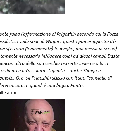
nte falsa l’affermazione di Prigozhin secondo cui le Forze
silistico sulla sede di Wagner questo pomeriggio. Se c’è
va sferrarlo (logicamente) (o meglio, una messa in scena).
tamente necessario infliggere colpi ad alcuni campi. Basta
alcun altro della sua cerchia ristretta insieme a lui. E
i ordinari è un’assoluta stupidità – anche Shoigu e
sto. Ora, se Prigozhin stesso con il suo “consiglio di
erei ancora. E quindi è una bugia. Punto.
lle armi: