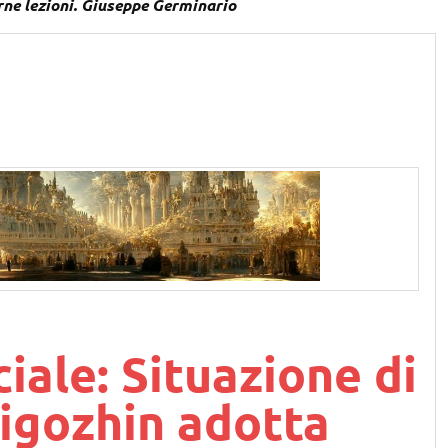
arne lezioni. Giuseppe Germinario
iale: Situazione di
igozhin adotta