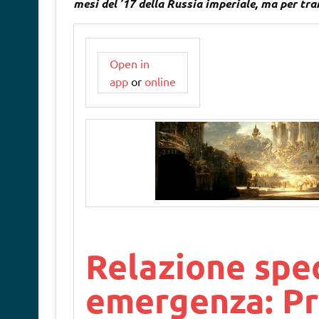
mesi del ’17 della Russia imperiale, ma per tr
Open in
app
or
online
Relazione spec
emergenza: Pr