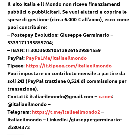
Il sito Italia e il Mondo non riceve finanziamenti
pubblici o pubblicitari. Se vuoi aiutarci a coprire le
spese di gestione (circa 6.000 € all’anno), ecco come
puoi contribuire:
– Postepay Evolution: Giuseppe Germinario –
5333171135855704;
– IBAN: IT30D3608105138261529861559
PayPal:
PayPal.Me/italiaeilmondo
Tipeee:
https://it.tipeee.com/italiaeilmondo
Puoi impostare un contributo mensile a partire da
soli 2€! (PayPal trattiene 0,52€ di commissione per
transazione).
Contatti: italiaeilmondo@gmail.com –
x.com
:
@italiaeilmondo –
Telegram:
https://t.me/italiaeilmondo2
–
Italiaeilmondo – LinkedIn: /giuseppe-germinario-
2b804373