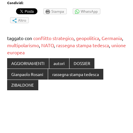
Condividi:
Stampa
WhatsApp
Altro
taggato con
conflitto strategico
,
geopolitica
,
Germania
,
multipolarismo
,
NATO
,
rassegna stampa tedesca
,
unione
europea
AGGIORNAMENTI
autori
DOSSIER
Gianpaolo Rosani
rassegna stampa tedesca
ZIBALDONE