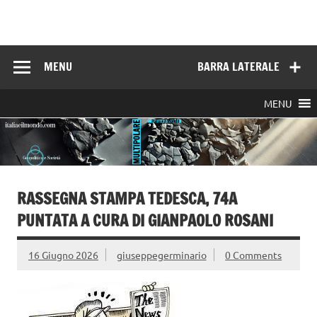
Skip
to
Italia e il mondo
content
MENU
BARRA LATERALE
MENU
RASSEGNA STAMPA TEDESCA, 74A
PUNTATA A CURA DI GIANPAOLO ROSANI
16 Giugno 2026
giuseppegerminario
0 Comments