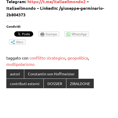
Telegram:
https://t.me/italiaeilmondo2
–
Italiaeilmondo – LinkedIn: /giuseppe-germinario-
2b804373
Condividi:
Stampa
WhatsApp
Altro
taggato con
conflitto strategico
,
geopolitica
,
multipolarismo
autori
Constantin von Hoffmeister
contributi esterni
DOSSIER
ZIBALDONE