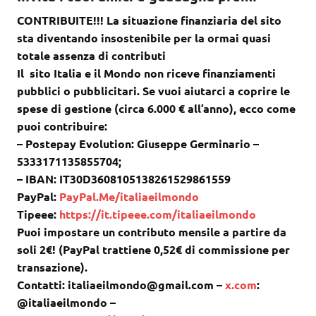
CONTRIBUITE!!! La situazione finanziaria del sito
sta diventando insostenibile per la ormai quasi
totale assenza di contributi
Il sito Italia e il Mondo non riceve finanziamenti
pubblici o pubblicitari. Se vuoi aiutarci a coprire le
spese di gestione (circa 6.000 € all’anno), ecco come
puoi contribuire:
– Postepay Evolution: Giuseppe Germinario –
5333171135855704;
– IBAN: IT30D3608105138261529861559
PayPal:
PayPal.Me/italiaeilmondo
Tipeee:
https://it.tipeee.com/italiaeilmondo
Puoi impostare un contributo mensile a partire da
soli 2€! (PayPal trattiene 0,52€ di commissione per
transazione).
Contatti: italiaeilmondo@gmail.com –
x.com
:
@italiaeilmondo –