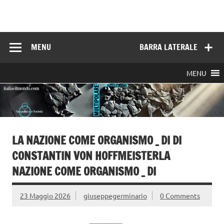
Skip
to
Italia e il mondo
content
MENU
BARRA LATERALE
MENU
LA NAZIONE COME ORGANISMO _ DI DI
CONSTANTIN VON HOFFMEISTERLA
NAZIONE COME ORGANISMO _ DI
23 Maggio 2026
giuseppegerminario
0 Comments