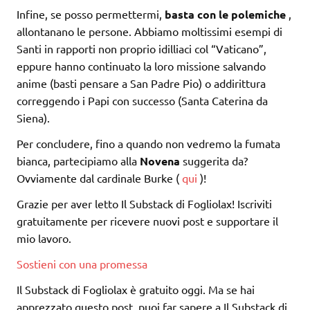
Infine, se posso permettermi,
basta con le polemiche
,
allontanano le persone. Abbiamo moltissimi esempi di
Santi in rapporti non proprio idilliaci col “Vaticano”,
eppure hanno continuato la loro missione salvando
anime (basti pensare a San Padre Pio) o addirittura
correggendo i Papi con successo (Santa Caterina da
Siena).
Per concludere, fino a quando non vedremo la fumata
bianca, partecipiamo alla
Novena
suggerita da?
Ovviamente dal cardinale Burke (
qui
)!
Grazie per aver letto Il Substack di Fogliolax! Iscriviti
gratuitamente per ricevere nuovi post e supportare il
mio lavoro.
Sostieni con una promessa
Il Substack di Fogliolax è gratuito oggi. Ma se hai
apprezzato questo post, puoi far sapere a Il Substack di