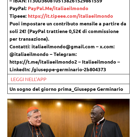
– IBAN: IT30D3608105138261529861559
PayPal:
PayPal.Me/italiaeilmondo
Tipeee:
https://it.tipeee.com/italiaeilmondo
Puoi impostare un contributo mensile a partire da
soli 2€! (PayPal trattiene 0,52€ di commissione
per transazione).
Contatti: italiaeilmondo@gmail.com – x.com:
@italiaeilmondo – Telegram:
https://t.me/italiaeilmondo2 – Italiaeilmondo –
LinkedIn: /giuseppe-germinario-2b804373
LEGGI NELL’APP
Un sogno del giorno prima_Giuseppe Germinario