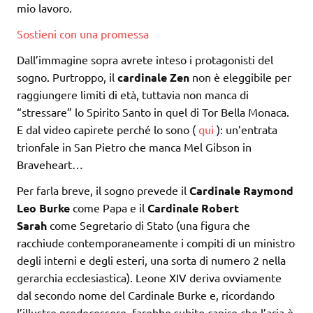
mio lavoro.
Sostieni con una promessa
Dall’immagine sopra avrete inteso i protagonisti del
sogno. Purtroppo, il
cardinale Zen
non è eleggibile per
raggiungere limiti di età, tuttavia non manca di
“stressare” lo Spirito Santo in quel di Tor Bella Monaca.
E dal video capirete perché lo sono (
qui
): un’entrata
trionfale in San Pietro che manca Mel Gibson in
Braveheart…
Per farla breve, il sogno prevede il
Cardinale Raymond
Leo Burke
come Papa e il
Cardinale Robert
Sarah
come Segretario di Stato (una figura che
racchiude contemporaneamente i compiti di un ministro
degli interni e degli esteri, una sorta di numero 2 nella
gerarchia ecclesiastica). Leone XIV deriva ovviamente
dal secondo nome del Cardinale Burke e, ricordando
l’illustre predecessore, farebbe subito capire che l’aria è