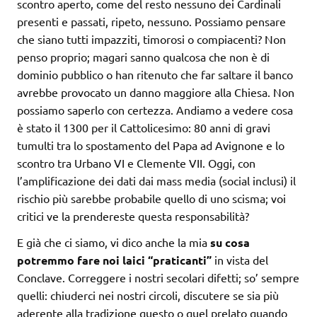
scontro aperto, come del resto nessuno dei Cardinali
presenti e passati, ripeto, nessuno. Possiamo pensare
che siano tutti impazziti, timorosi o compiacenti? Non
penso proprio; magari sanno qualcosa che non è di
dominio pubblico o han ritenuto che far saltare il banco
avrebbe provocato un danno maggiore alla Chiesa. Non
possiamo saperlo con certezza. Andiamo a vedere cosa
è stato il 1300 per il Cattolicesimo: 80 anni di gravi
tumulti tra lo spostamento del Papa ad Avignone e lo
scontro tra Urbano VI e Clemente VII. Oggi, con
l’amplificazione dei dati dai mass media (social inclusi) il
rischio più sarebbe probabile quello di uno scisma; voi
critici ve la prendereste questa responsabilità?
E già che ci siamo, vi dico anche la mia
su cosa
potremmo fare noi laici “praticanti”
in vista del
Conclave. Correggere i nostri secolari difetti; so’ sempre
quelli: chiuderci nei nostri circoli, discutere se sia più
aderente alla tradizione questo o quel prelato quando