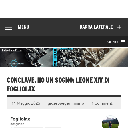
Skip
to
Italia e il mondo
content
MENU
BARRA LATERALE
MENU
CONCLAVE. HO UN SOGNO: LEONE XIV_DI
FOGLIOLAX
11 Maggio 2025
giuseppegerminario
1 Comment