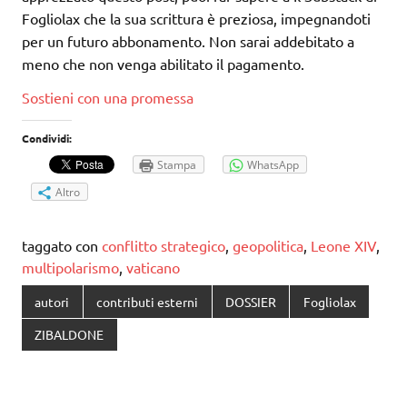
Fogliolax che la sua scrittura è preziosa, impegnandoti
per un futuro abbonamento. Non sarai addebitato a
meno che non venga abilitato il pagamento.
Sostieni con una promessa
Condividi:
Stampa
WhatsApp
Altro
taggato con
conflitto strategico
,
geopolitica
,
Leone XIV
,
multipolarismo
,
vaticano
autori
contributi esterni
DOSSIER
Fogliolax
ZIBALDONE