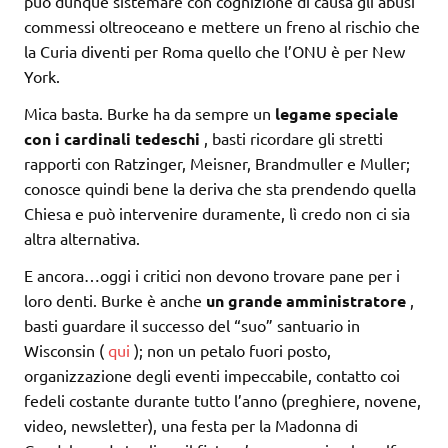
può dunque sistemare con cognizione di causa gli abusi
commessi oltreoceano e mettere un freno al rischio che
la Curia diventi per Roma quello che l’ONU è per New
York.
Mica basta. Burke ha da sempre un
legame speciale
con i cardinali tedeschi
, basti ricordare gli stretti
rapporti con Ratzinger, Meisner, Brandmuller e Muller;
conosce quindi bene la deriva che sta prendendo quella
Chiesa e può intervenire duramente, lì credo non ci sia
altra alternativa.
E ancora…oggi i critici non devono trovare pane per i
loro denti. Burke è anche
un grande amministratore
,
basti guardare il successo del “suo” santuario in
Wisconsin (
qui
); non un petalo fuori posto,
organizzazione degli eventi impeccabile, contatto coi
fedeli costante durante tutto l’anno (preghiere, novene,
video, newsletter), una festa per la Madonna di