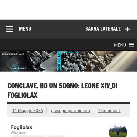
Skip
to
Italia e il mondo
content
MENU
BARRA LATERALE
MENU
CONCLAVE. HO UN SOGNO: LEONE XIV_DI
FOGLIOLAX
11 Maggio 2025
giuseppegerminario
1 Comment