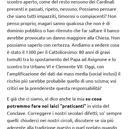
scontro aperto, come del resto nessuno dei Cardinali
presenti e passati, ripeto, nessuno. Possiamo pensare
che siano tutti impazziti, timorosi o compiacenti? Non
penso proprio; magari sanno qualcosa che non è di
dominio pubblico o han ritenuto che far saltare il banco
avrebbe provocato un danno maggiore alla Chiesa. Non
possiamo saperlo con certezza. Andiamo a vedere cosa
è stato il 1300 per il Cattolicesimo: 80 anni di gravi
tumulti tra lo spostamento del Papa ad Avignone e lo
scontro tra Urbano VI e Clemente VII. Oggi, con
l’amplificazione dei dati dai mass media (social inclusi) il
rischio più sarebbe probabile quello di uno scisma; voi
critici ve la prendereste questa responsabilità?
E già che ci siamo, vi dico anche la mia
su cosa
potremmo fare noi laici “praticanti”
in vista del
Conclave. Correggere i nostri secolari difetti; so’ sempre
quelli: chiuderci nei nostri circoli, discutere se sia più
aderente alla tradizione questo o quel prelato quando