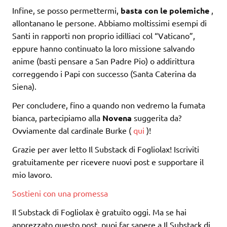
Infine, se posso permettermi,
basta con le polemiche
,
allontanano le persone. Abbiamo moltissimi esempi di
Santi in rapporti non proprio idilliaci col “Vaticano”,
eppure hanno continuato la loro missione salvando
anime (basti pensare a San Padre Pio) o addirittura
correggendo i Papi con successo (Santa Caterina da
Siena).
Per concludere, fino a quando non vedremo la fumata
bianca, partecipiamo alla
Novena
suggerita da?
Ovviamente dal cardinale Burke (
qui
)!
Grazie per aver letto Il Substack di Fogliolax! Iscriviti
gratuitamente per ricevere nuovi post e supportare il
mio lavoro.
Sostieni con una promessa
Il Substack di Fogliolax è gratuito oggi. Ma se hai
apprezzato questo post, puoi far sapere a Il Substack di