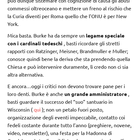
può dunque sistemare con cognizione di causa gli abusi
commessi oltreoceano e mettere un freno al rischio che
la Curia diventi per Roma quello che l’ONU è per New
York.
Mica basta. Burke ha da sempre un
legame speciale
con i cardinali tedeschi
, basti ricordare gli stretti
rapporti con Ratzinger, Meisner, Brandmuller e Muller;
conosce quindi bene la deriva che sta prendendo quella
Chiesa e può intervenire duramente, lì credo non ci sia
altra alternativa.
E ancora…oggi i critici non devono trovare pane per i
loro denti. Burke è anche
un grande amministratore
,
basti guardare il successo del “suo” santuario in
Wisconsin (
qui
); non un petalo fuori posto,
organizzazione degli eventi impeccabile, contatto coi
fedeli costante durante tutto l’anno (preghiere, novene,
video, newsletter), una festa per la Madonna di