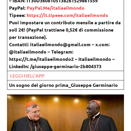
– IBAN: IT30D3608105138261529861559
PayPal:
PayPal.Me/italiaeilmondo
Tipeee:
https://it.tipeee.com/italiaeilmondo
Puoi impostare un contributo mensile a partire da
soli 2€! (PayPal trattiene 0,52€ di commissione
per transazione).
Contatti: italiaeilmondo@gmail.com – x.com:
@italiaeilmondo – Telegram:
https://t.me/italiaeilmondo2 – Italiaeilmondo –
LinkedIn: /giuseppe-germinario-2b804373
LEGGI NELL’APP
Un sogno del giorno prima_Giuseppe Germinario