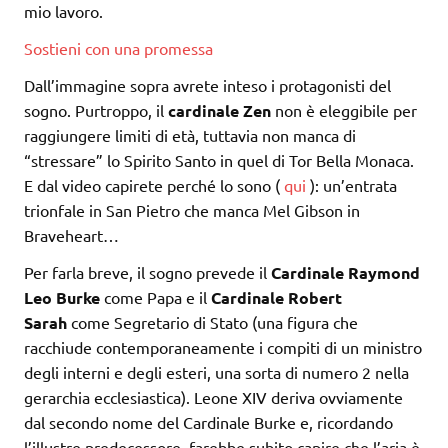
mio lavoro.
Sostieni con una promessa
Dall’immagine sopra avrete inteso i protagonisti del
sogno. Purtroppo, il
cardinale Zen
non è eleggibile per
raggiungere limiti di età, tuttavia non manca di
“stressare” lo Spirito Santo in quel di Tor Bella Monaca.
E dal video capirete perché lo sono (
qui
): un’entrata
trionfale in San Pietro che manca Mel Gibson in
Braveheart…
Per farla breve, il sogno prevede il
Cardinale Raymond
Leo Burke
come Papa e il
Cardinale Robert
Sarah
come Segretario di Stato (una figura che
racchiude contemporaneamente i compiti di un ministro
degli interni e degli esteri, una sorta di numero 2 nella
gerarchia ecclesiastica). Leone XIV deriva ovviamente
dal secondo nome del Cardinale Burke e, ricordando
l’illustre predecessore, farebbe subito capire che l’aria è