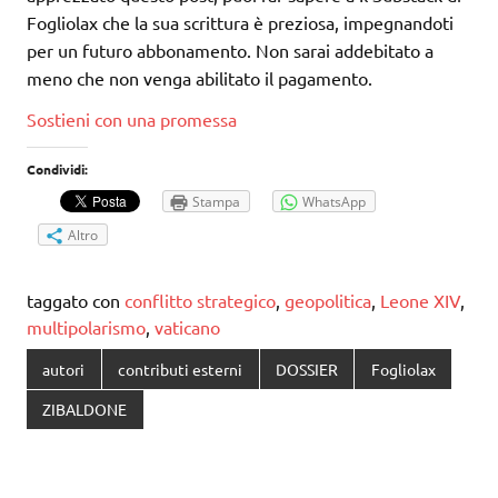
Fogliolax che la sua scrittura è preziosa, impegnandoti
per un futuro abbonamento. Non sarai addebitato a
meno che non venga abilitato il pagamento.
Sostieni con una promessa
Condividi:
Stampa
WhatsApp
Altro
taggato con
conflitto strategico
,
geopolitica
,
Leone XIV
,
multipolarismo
,
vaticano
autori
contributi esterni
DOSSIER
Fogliolax
ZIBALDONE